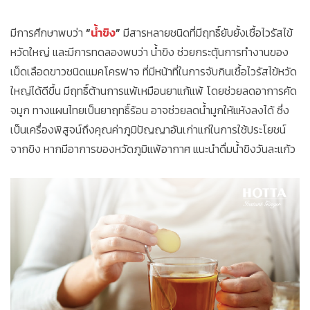
มีการศึกษาพบว่า
“
น้ำขิง
”
มีสารหลายชนิดที่มีฤทธิ์ยับยั้งเชื้อไวรัสไข้
หวัดใหญ่ และมีการทดลองพบว่า น้ำขิง ช่วยกระตุ้นการทำงานของ
เม็ดเลือดขาวชนิดแมคโครฟาจ ที่มีหน้าที่ในการจับกินเชื้อไวรัสไข้หวัด
ใหญ่ได้ดีขึ้น มีฤทธิ์ต้านการแพ้เหมือนยาแก้แพ้ โดยช่วยลดอาการคัด
จมูก ทางแผนไทยเป็นยาฤทธิ์ร้อน อาจช่วยลดน้ำมูกให้แห้งลงได้ ซึ่ง
เป็นเครื่องพิสูจน์ถึงคุณค่าภูมิปัญญาอันเก่าแก่ในการใช้ประโยชน์
จากขิง หากมีอาการของหวัดภูมิแพ้อากาศ แนะนำดื่มน้ำขิงวันละแก้ว