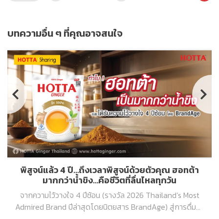
บทความอื่น ๆ ที่คุณอาจสนใจ
พิสูจน์แล้ว 4 ปี…ถึงเวลาพิสูจน์ด้วยตัวคุณ ฮอทต้า
มากกว่าน้ำขิง…คือชีวิตที่ลื่นไหลทุกวัน
จากความไว้วางใจ 4 ปีซ้อน (รางวัล 2026 Thailand’s Most
Admired Brand ปีล่าสุดโดยนิตยสาร BrandAge) สู่การดื่มน้ำ
ขิง ฮอทต้า เพื่อชีวิตที่ดีต่อเนื่องทุกวัน ในแบบ “Flow Life” ที่