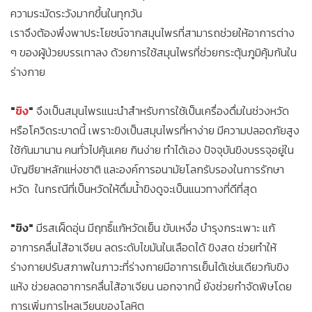
ความระมัดระวังมากขึ้นในทุกวัน
เราจึงต้องพึ่งพาประโยชน์จากสมุนไพรที่สามารถช่วยให้อาการต่าง
ๆ ของผู้ป่วยบรรเทาลง ด้วยการใช้สมุนไพรที่ช่วยกระตุ้นภูมิคุ้มกันใน
ร่างกาย
"
ขิง
"
จึงเป็นสมุนไพรแนะนำสำหรับการใช้เป็นเครื่องดื่มในช่วงหวัด
หรือโควิดระบาดนี้ เพราะขิงเป็นสมุนไพรที่หาง่าย มีความปลอดภัยสูง
ใช้กันมานาน คนทั่วไปคุ้นเคย กินง่าย ทำได้เอง ปัจจุบันขิงบรรจุอยู่ใน
บัญชียาหลักแห่งชาติ และองค์การอนามัยโลกรับรองในการรักษา
หวัด ในกรณีที่เป็นหวัดให้ดื่มน้ำขิงดูจะเป็นแนวทางที่ดีที่สุด
"ขิง"
มีรสเผ็ดอุ่น มีฤทธิ์แก้หวัดเย็น ขับเหงื่อ บำรุงกระเพาะ แก้
อาการคลื่นไส้อาเจียน ลดระดับไขมันในเลือดได้ ขิงสด ช่วยทำให้
ร่างกายปรับสภาพในภาวะที่ร่างกายมีอาการเย็นได้เช่นเดียวกับขิง
แห้ง ช่วยลดอาการคลื่นไส้อาเจียน นอกจากนี้ ยังช่วยกำจัดพิษโดย
การเพิ่มการไหลเวียนของโลหิต