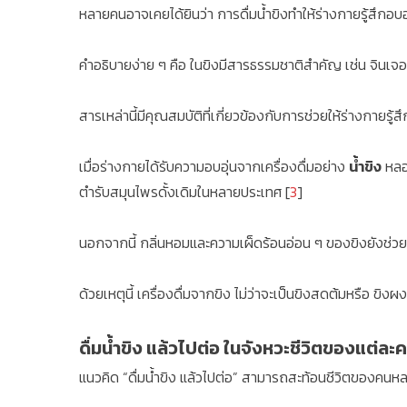
หลายคนอาจเคยได้ยินว่า การดื่มน้ำขิงทำให้ร่างกายรู้สึกอบอ
คำอธิบายง่าย ๆ คือ ในขิงมีสารธรรมชาติสำคัญ เช่น จินเจอร
สารเหล่านี้มีคุณสมบัติที่เกี่ยวข้องกับการช่วยให้ร่างกาย
เมื่อร่างกายได้รับความอบอุ่นจากเครื่องดื่มอย่าง
น้ำขิง
หลอ
ตำรับสมุนไพรดั้งเดิมในหลายประเทศ [
3
]
นอกจากนี้ กลิ่นหอมและความเผ็ดร้อนอ่อน ๆ ของขิงยังช่วยส
ด้วยเหตุนี้ เครื่องดื่มจากขิง ไม่ว่าจะเป็นขิงสดต้มหรือ ข
ดื่มน้ำขิง แล้วไปต่อ ในจังหวะชีวิตของแต่ละ
แนวคิด “ดื่มน้ำขิง แล้วไปต่อ” สามารถสะท้อนชีวิตของคน