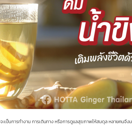
่ว่าจะเป็นการทำงาน การเดินทาง หรือการดูแลสุขภาพให้สมดุล หลายคนจึงมองหา