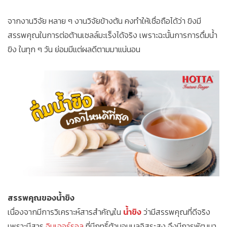
จากงานวิจัย หลาย ๆ งานวิจัยข้างต้น คงทำให้เชื่อถือได้ว่า ขิงมี
สรรพคุณในการต่อต้านเซลล์มะเร็งได้จริง เพราะฉะนั้นการการดื่มน้ำ
ขิง ในทุก ๆ วัน ย่อมมีแต่ผลดีตามมาแน่นอน
สรรพคุณของน้ำขิง
เนื่องจากมีการวิเคราะห์สารสำคัญใน
น้ำขิง
ว่ามีสรรพคุณที่ดีจริง
เพราะมีสาร
จินเจอร์รอล
ที่มีฤทธิ์ต้านอนุมูลอิสระสูง จึงมีการพัฒนา