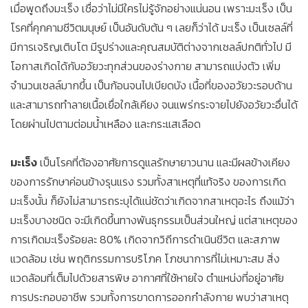
เมื่อพูดถึงมะเร็ง เชื่อว่าไม่มีใครไม่รู้จักอย่างแน่นอน เพราะมะเร็ง เป็น
โรคที่คุกคามชีวิตมนุษย์ เป็นอันดับต้น ๆ เลยก็ว่าได้ มะเร็ง เป็นเซลล์ที่
มีการเจริญเติบโต มีรูปร่างและคุณสมบัติต่างจากเซลล์ปกติทั่วไป มี
โอกาสเกิดได้กับอวัยวะทุกส่วนของร่างกาย สามารถแบ่งตัว เพิ่ม
จำนวนเซลล์มากขึ้น เป็นก้อนจนไปเบียดบัง เนื้อที่ของอวัยวะรอบด้าน
และสามารถทำลายเนื้อเยื่อใกล้เคียง จนแพร่กระจายไปยังอวัยวะอื่นได้
โดยผ่านไปตามต่อมน้ำเหลือง และกระแสเลือด
มะเร็ง
เป็นโรคที่ต้องอาศัยการดูแลรักษายาวนาน และมีผลข้างเคียง
ของการรักษาค่อนข้างรุนแรง รวมทั้งสาเหตุที่แท้จริง ของการเกิด
มะเร็งนั้น ก็ยังไม่สามารถระบุได้แน่ชัดว่าเกิดจากสาเหตุอะไร ถึงแม้ว่า
มะเร็งบางชนิด จะมีเกิดขึ้นทางพันธุกรรมเป็นส่วนใหญ่ แต่สาเหตุของ
การเกิดมะเร็งร้อยละ 80% เกิดจากวิถีการดำเนินชีวิต และสภาพ
แวดล้อม เช่น พฤติกรรมการบริโภค โภชนาการที่ไม่เหมาะสม สิ่ง
แวดล้อมที่เต็มไปด้วยสารพิษ อากาศที่ใช้หายใจ ตำแหน่งที่อยู่อาศัย
การประกอบอาชีพ รวมทั้งการขาดการออกกำลังกาย พบว่าสาเหตุ