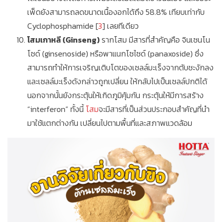
เพ็ดยังสามารถลดขนาดเนื้องอกได้ถึง 58.8% เทียบเท่ากับ
Cyclophosphamide [
3
] เลยทีเดียว
โสมเกาหลี (Ginseng)
รากโสม มีสารที่สำคัญคือ จินเซนโน
โซด์ (ginsenoside) หรือพาแนกโซไซด์ (panaxoside) ซึ่ง
สามารถทำให้การเจริญเติบโตของเซลล์มะเร็งจากตับชะงักลง
และเซลล์มะเร็งดังกล่าวถูกเปลี่ยน ให้กลับไปเป็นเซลล์ปกติได้
นอกจากนั้นยังกระตุ้นให้เกิดภูมิคุ้มกัน กระตุ้นให้มีการสร้าง
“interferon” ทั้งนี้
โสม
จะมีสารที่เป็นส่วนประกอบสำคัญที่นำ
มาใช้แตกต่างกัน เปลี่ยนไปตามพื้นที่และสภาพแวดล้อม