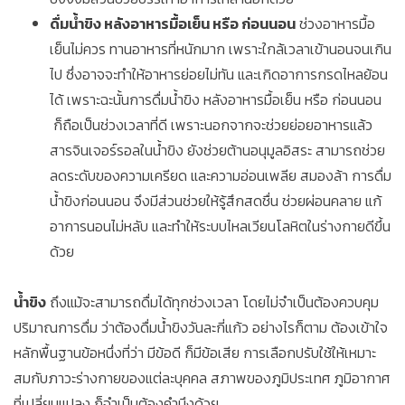
ดื่มน้ำขิง หลังอาหารมื้อเย็น หรือ ก่อนนอน
ช่วงอาหารมื้อ
เย็นไม่ควร ทานอาหารที่หนักมาก เพราะใกล้เวลาเข้านอนจนเกิน
ไป ซึ่งอาจจะทำให้อาหารย่อยไม่ทัน และเกิดอาการกรดไหลย้อน
ได้ เพราะฉะนั้นการดื่มน้ำขิง หลังอาหารมื้อเย็น หรือ ก่อนนอน
ก็ถือเป็นช่วงเวลาที่ดี เพราะนอกจากจะช่วยย่อยอาหารแล้ว
สารจินเจอร์รอลในน้ำขิง ยังช่วยต้านอนุมูลอิสระ สามารถช่วย
ลดระดับของความเครียด และความอ่อนเพลีย สมองล้า การดื่ม
น้ำขิงก่อนนอน จึงมีส่วนช่วยให้รู้สึกสดชื่น ช่วยผ่อนคลาย แก้
อาการนอนไม่หลับ และทำให้ระบบไหลเวียนโลหิตในร่างกายดีขึ้น
ด้วย
น้ำขิง
ถึงแม้จะสามารถดื่มได้ทุกช่วงเวลา โดยไม่จำเป็นต้องควบคุม
ปริมาณการดื่ม ว่าต้องดื่มน้ำขิงวันละกี่แก้ว อย่างไรก็ตาม ต้องเข้าใจ
หลักพื้นฐานข้อหนึ่งที่ว่า มีข้อดี ก็มีข้อเสีย การเลือกปรับใช้ให้เหมาะ
สมกับภาวะร่างกายของแต่ละบุคคล สภาพของภูมิประเทศ ภูมิอากาศ
ที่เปลี่ยนแปลง ก็จำเป็นต้องคำนึงด้วย