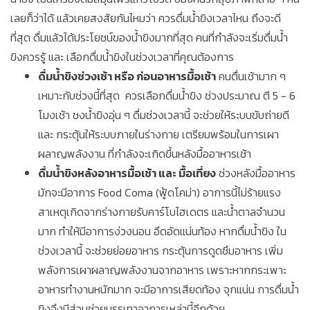
เลยก็ว่าได้ แล้วเคยสงสัยกันไหมว่า ควรดื่มน้ำขิงเวลาไหน ถึงจะดี
ที่สุด ดื่มแล้วได้ประโยชน์ของน้ำขิงมากที่สุด คนที่กำลังจะเริ่มดื่มน้ำ
ขิงควรรู้ และ เลือกดื่มน้ำขิงในช่วงเวลาที่คุณต้องการ
ดื่มน้ำขิงช่วงเช้า หรือ ก่อนอาหารมื้อเช้า
คนตื่นเช้ามาก ๆ
เหมาะกับช่วงนี้ที่สุด ควรเลือกดื่มน้ำขิง ช่วงประมาณ ตี 5 - 6
โมงเช้า ชงน้ำขิงอุ่น ๆ ดื่มช่วงเวลานี้ จะช่วยให้ระบบขับถ่ายดี
และ กระตุ้นให้ระบบภายในร่างกาย เตรียมพร้อมในการเผา
ผลาญพลังงาน ที่กำลังจะเกิดขึ้นหลังมื้ออาหารเช้า
ดื่มน้ำขิงหลังอาหารมื้อเช้า และ มื้อเที่ยง
ช่วงหลังมื้ออาหาร
มักจะมีอาการ Food Coma (ฟู้ดโคม่า) อาการนี้ไม่ร้ายแรง
สาเหตุเกิดจากร่างกายรับคาร์โบไฮเดตร และน้ำตาลจำนวน
มาก ทำให้มีอาการง่วงนอน อึดอัดแน่นท้อง หากดื่มน้ำขิง ใน
ช่วงเวลานี้ จะช่วยย่อยอาหาร กระตุ้นการดูดซึมอาหาร เพิ่ม
พลังการเผาผลาญพลังงานจากอาหาร เพราะหากกระเพาะ
อาหารทำงานหนักมาก จะมีอาการเสียดท้อง จุกแน่น การดื่มน้ำ
ขิงจึงมีส่วนช่วยบรรเทาอาการเหล่านี้อีกด้วย