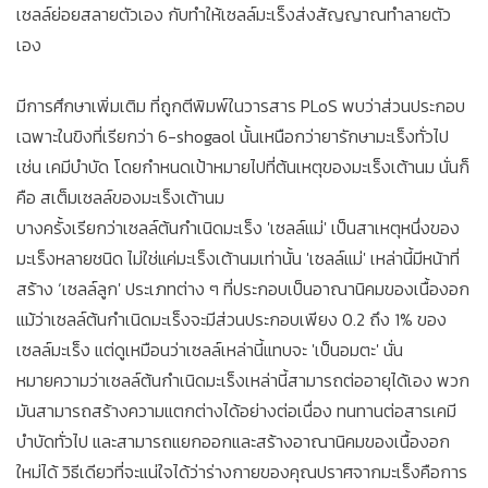
เซลล์ย่อยสลายตัวเอง กับทำให้เซลล์มะเร็งส่งสัญญาณทำลายตัว
เอง
มีการศึกษาเพิ่มเติม ที่ถูกตีพิมพ์ในวารสาร PLoS พบว่าส่วนประกอบ
เฉพาะในขิงที่เรียกว่า 6-shogaol นั้นเหนือกว่ายารักษามะเร็งทั่วไป
เช่น เคมีบำบัด โดยกำหนดเป้าหมายไปที่ต้นเหตุของมะเร็งเต้านม นั่นก็
คือ สเต็มเซลล์ของมะเร็งเต้านม
บางครั้งเรียกว่าเซลล์ต้นกำเนิดมะเร็ง 'เซลล์แม่' เป็นสาเหตุหนึ่งของ
มะเร็งหลายชนิด ไม่ใช่แค่มะเร็งเต้านมเท่านั้น 'เซลล์แม่' เหล่านี้มีหน้าที่
สร้าง ‘เซลล์ลูก' ประเภทต่าง ๆ ที่ประกอบเป็นอาณานิคมของเนื้องอก
แม้ว่าเซลล์ต้นกำเนิดมะเร็งจะมีส่วนประกอบเพียง 0.2 ถึง 1% ของ
เซลล์มะเร็ง แต่ดูเหมือนว่าเซลล์เหล่านี้แทบจะ 'เป็นอมตะ' นั่น
หมายความว่าเซลล์ต้นกำเนิดมะเร็งเหล่านี้สามารถต่ออายุได้เอง พวก
มันสามารถสร้างความแตกต่างได้อย่างต่อเนื่อง ทนทานต่อสารเคมี
บำบัดทั่วไป และสามารถแยกออกและสร้างอาณานิคมของเนื้องอก
ใหม่ได้ วิธีเดียวที่จะแน่ใจได้ว่าร่างกายของคุณปราศจากมะเร็งคือการ