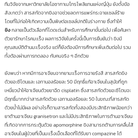
ทีมวิจัยจากมหาวิทยาลัยโอซากาเมโทรโพลิแทนแห่งญี่ปุ่น ยังตั้งข้อ
สังเกตว่า สารสกัดจากขิงอาจช่วยลดการแพร่กระจายเซลล์ร้าย
โดยที่ไม่ก่อให้เกิดความเป็นพิษต่อเซลล์ปกติในร่างกาย ซึ่งทำให้
ขิง
กลายเป็นตัวเลือกที่โดดเด่นสำหรับการศึกษาขั้นต่อไป เพื่อค้นหา
ตัวยารักษาโรคมะเร็ง ผลการวิจัยในครั้งนี้เป็นการยืนยันว่า ขิงมี
คุณสมบัติต้านมะเร็งจริง แต่ก็ยังต้องมีการศึกษาเพิ่มเติมต่อไป รวม
ทั้งต้องผ่านการทดลอง กับคนจริง ๆ อีกด้วย
ยังพบว่า หากมีการอาเจียนจากยามะเร็งการฉายรังสี สารสกัดขิง
ด้วยอะซีโตนและ เอทานอลร้อยละ 50 มีฤทธิ์แก้อาเจียนในสุนัขที่ถูก
เหนี่ยวนำให้อาเจียนด้วยยาฉีด cisplatin ซึ่งสารสกัดด้วยอะซีโตนจะ
มีฤทธิ์มากกว่าสารสกัดด้วย เอทานอลร้อยละ 50 ในขณะที่สารสกัด
ด้วยน้ำไม่มีผล อย่างไรก็ตามสารสกัดทั้งสองมีประสิทธิภาพน้อยกว่า
ยาต้านอาเจียน granisetron และไม่มีประสิทธิภาพในการต้านอาเจียน
ที่เกิดจากการกระตุ้นด้วย apomorphine ขิงสามารถต้านการคลื่นไส้
อาเจียนในผู้ป่วยที่เป็นมะเร็งเม็ดเลือดที่ได้รับยา compazine ได้