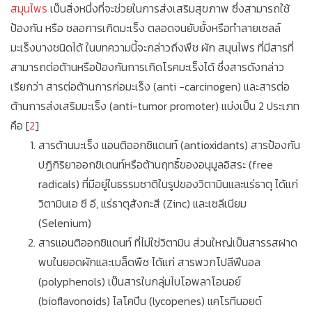
สมุนไพร
เป็นสิ่งหนึ่งที่จะช่วยในการส่งเสริมสุขภาพ ซึ่งสามารถใช้
ป้องกัน หรือ ชลอการเกิดมะเร็ง ตลอดจนยับยั้งหรือทำลายเซลล์
มะเร็งบางชนิดได้ ในบทความนี้จะกล่าวถึงพืช ผัก สมุนไพร ที่มีสารที่
สามารถต่อต้านหรือป้องกันการเกิดโรคมะเร็งได้ ซึ่งสารดังกล่าว
เรียกว่า สารต่อต้านการก่อมะเร็ง (anti -carcinogen) และสารต่อ
ต้านการส่งเสริมมะเร็ง (anti-tumor promoter) แบ่งเป็น 2 ประเภท
คือ [
2
]
สารต้านมะเร็ง แอนติออกซิแดนท์ (antioxidants) สารป้องกัน
ปฏิกิริยาออกซิเดนท์หรือต้านฤทธิ์ของอนุมูลอิสระ (free
radicals) ที่มีอยู่ในธรรมชาติในรูปของวิตามินและแร่ธาตุ ได้แก่
วิตามินเอ ซี อี, แร่ธาตุสังกะสี (Zinc) และเซลีเนียม
(Selenium)
สารแอนติออกซิแดนท์ ที่ไม่ใช่วิตามิน ส่วนใหญ่เป็นสารรสฝาด
พบในยอดผักและเมล็ดพืช ได้แก่ สารพวกโปลีฟีนอล
(polyphenols) เป็นสารในกลุ่มไบโอพลาโอนอย์
(bioflavonoids) ไลโคปีน (lycopenes) แคโรทีนอยด์