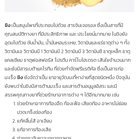
ขิง
เป็นสมุนไพรที่ประกอบไปด้วย สารจินเจอรอล ซึ่งเป็นสารที่มี
คุณสมบัติทางยา ที่มีประสิทธิภาพ และ ประโยชน์มากมาย ในขิงยัง
อุดมไปด้วย ชันน้ำมัน, น้ำมันหอมระเหย, วิตามินและแร่ธาตุต่าง ๆ ทั้ง
วิตามินเอ วิตามินบี 1 วิตามินบี 2 วิตามินบี 3 วิตามินซี ธาตุเหล็ก ธาตุ
แคลเซียม ธาตุฟอสฟอรัส โปรตีน คาร์โบไฮเดรต เส้นใยจำนวนมาก
และยังมีสารเบต้าแคโรทีน ที่ช่วยกำจัดฟรีแรดิคัล ซึ่งเป็นสารก่อ
มะเร็ง
ขิง
ยังจัดว่าเป็น ยาอายุวัฒนะที่หาง่ายที่สุดชนิดหนึ่ง ปัจจุบัน
ยังพบว่าในขิงมีสารต้านมะเร็ง และสารต้านอนุมูลอิสระ และมี
สรรพคุณทางยาที่ช่วยรักษาอาการต่าง ๆ ได้อีกมากมาย เช่น
ช่วยรักษาอาการท้องอืด ท้องเฟ้อ เสียดท้อง อาหารไม่ย่อย
ปวดเกร็งช่องท้อง
แก้คลื่นไส้ อาเจียน
แก้อาการท้องเสีย
ช่วยกระตุ้นความอยากอาหาร