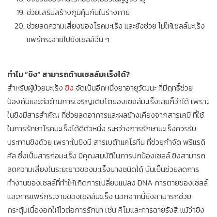
ช่วยเสริมสร้างภูมิคุ้มกันในร่างกาย
ช่วยลดความเสี่ยงของโรคมะเร็ง และยังช่วย ไม่ให้เซลล์มะเร็ง
แพร่กระจายไปยังเซลล์อื่น ๆ
ทำไม “ขิง” สามารถต้านเซลล์มะเร็งได้?
สำหรับผู้ป่วยมะเร็ง
ขิง
จัดเป็นอีกหนึ่งยาอายุวัฒนะ ที่มีฤทธิ์ช่วย
ป้องกันและต่อต้านการเจริญเติบโตของเซลล์มะเร็งเลยก็ว่าได้ เพราะ
ในขิงมีสารสำคัญ ที่ช่วยลดอาการและผลข้างเคียงจากสารเคมี ที่ใช้
ในการรักษาโรคมะเร็งได้ดีตัวหนึ่ง ระหว่างการรักษามะเร็งควรรับ
ประทานขิงด้วย เพราะในขิงมี สารเบต้าแคโรทีน ที่ช่วยกำจัด ฟรีแรดิ
คัล ซึ่งเป็นสารก่อมะเร็ง มีคุณสมบัติในการปกป้องเซลล์ ขิงสามารถ
ลดความเสี่ยงในระยะยาวของมะเร็งบางชนิดได้ นั่นเป็นช่วยลดการ
ทำงานของเซลล์ที่ทำให้เกิดการเปลี่ยนแปลง DNA การตายของเซลล์
และการแพร่กระจายของเซลล์มะเร็ง นอกจากนี้ยังสามารถช่วย
กระตุ้นเนื้องอกให้ไวต่อการรักษา เช่น คีโมและการฉายรังสี แม้ว่าขิง