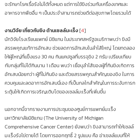
จะรักษาโรคเรื้อรังไม่ได้ทั้งหมด แต่การใช้ขิงร่วมกับเครื่องเทศและ
อาหารจากพืชอื่น ๆ เป็นประจำสามารถช่วยดีต่อสุขภาพโดยรวมได้
งานวิจัย เกี่ยวกับขิง ต้านเซลล์มะเร็ง
[
4
]
นักวิจัยโรงเรียนแพทย์ มิชิแกน ในประเทศสหรัฐอเมริกาพบว่า ขิงมี
สรรพคุณแก้การอักเสบ ช่วยลดการอักเสบในลำไส้ใหญ่ โดยทดลอง
ให้ผู้ใหญ่ที่แข็งแรง 30 คน กินแคปซูลที่บรรจุขิง 2 กรัม เปรียบเทียบ
กับกลุ่มที่ไม่ได้กินนาน 1 เดือน พบว่า เยื่อบุลำไส้ของผู้ที่กินขิงเกิดการ
อักเสบน้อยกว่า ผู้ที่ไม่กินขิง และด้วยสรรพคุณสำคัญของขิง ในการ
ควบคุมและลดอาการอักเสบนี่เอง ที่เป็นกลไกสำคัญในการระงับการก
ระตุ้นให้เกิดการเจริญเติบโตของเซลล์มะเร็งที่เพิ่มขึ้น
นอกจากนี้จากรายงานการประชุมของศูนย์การแพทย์มะเร็ง
มหาวิทยาลัยมิชิแกน (The University of Michigan
Comprehensive Cancer Center) ยังพบว่า ขิงสามารถทำให้เซลล์
มะเร็งรังไข่ตายได้ โดยการออกฤทธิ์ 2 รูปแบบ คือ ฆ่าเซลล์แบบที่ให้