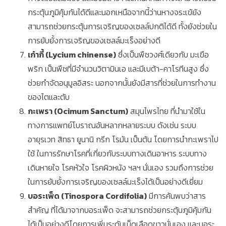
กระตุ้นภูมิคุ้มกันได้ดีและนอกเหนือจากนี้ว่านหางจระเข้ยัง
สามารถช่วยกระตุ้นการเจริญของเซลล์ปกติได้ดี ทั้งยังช่วยใน
การยับยั้งการเจริญของเซลล์มะเร็งอย่างดี
เก๋ากี้ (Lycium chinense)
ซึ่งเป็นพืชวงศ์เดียวกับ มะเขือ
พริก เป็นพืชที่มีจำนวนวิตามินเอ และมีเบต้า-คาโรทีนสูง ซึ่ง
ช่วยกำจัดอนุมูลอิสระ นอกจากนั้นยังมีสารที่ช่วยในการทำงาน
ของไตและตับ
กะเพรา (Ocimum Sanctum)
สมุนไพรไทย ที่นำมาใช้ใน
ทางการแพทย์โบราณอันหลากหลายระบบ ดังเช่น ระบบ
อายุรเวท สิทธา ยูนานิ กรีก โรมัน เป็นต้น โดยการนำกะเพราไป
ใช้ ในการรักษาโรคที่เกี่ยวกับระบบทางเดินอาหาร ระบบทาง
เดินหายใจ โรคหัวใจ โรคผิวหนัง ฯลฯ นั่นเอง รวมถึงการช่วย
ในการยับยั้งการเจริญของเซลล์มะเร็งได้เป็นอย่างดีเยี่ยม
บอระเพ็ด (Tinospora Cordifolia)
มีการค้นพบว่าสาร
สำคัญ ที่ได้มาจากบอระเพ็ด จะสามารถช่วยกระตุ้นภูมิคุ้มกัน
ได้เป็นอย่างดีโดยการเพิ่มระดับเม็ดเลือดขาวนั่นเอง และบอระ