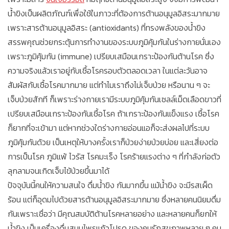
น้ำขิงเป็นผลิตภัณฑ์เพื่อใช้ในภาวะที่ต้องการต้านอนุมูลอิสระมากมาย
เพราะสารต้านอนุมูลอิสระ (antioxidants) ที่ทรงพลังของน้ำขิง
สรรพคุณช่วยกระตุ้นการทำงานของระบบภูมิคุ้มกันในร่างกายนั่นเอง
เพราะภูมิคุ้มกัน (immune) เปรียบเสมือนเกราะป้องกันต้านโรค ซึ่ง
ความจริงแล้วเราอยู่กับเชื้อโรครอบตัวตลอดเวลา ในแต่ละวันอาจ
สัมผัสกับเชื้อโรคมากมาย แต่ทำไมเราถึงไม่เจ็บป่วย หรือนาน ๆ จะ
เจ็บป่วยสักที ก็เพราะร่างกายเรามีระบบภูมิคุ้มกันเซลล์เม็ดเลือดขาวที่
เปรียบเสมือนเกราะป้องกันเชื้อโรค ถ้าเกราะป้องกันแข็งแรง เชื้อโรค
ก็ยากที่จะเข้ามา แต่หากช่วงใดร่างกายอ่อนแอก็จะส่งผลไปที่ระบบ
ภูมิคุ้มกันด้วย เป็นเหตุให้บางครั้งเราก็ป่วยง่ายป่วยบ่อย และเสี่ยงต่อ
การเป็นโรค ภูมิแพ้ ไวรัส โรคมะเร็ง โรคร้ายแรงต่าง ๆ ที่กำลังก่อตัว
ลุกลามจนเกิดเจ็บไข้ป่วยขึ้นมาได้
ปัจจุบันนี้คนให้ความสนใจ ดื่มน้ำขิง กันมากขึ้น แม้น้ำขิง จะมีรสเผ็ด
ร้อน แต่ก็อุดมไปด้วยสารต้านอนุมูลอิสระมากมาย ซึ่งหลายคนนิยมดื่ม
กันเพราะเชื่อว่า มีคุณสมบัติต้านโรคหลายอย่าง และหลายคนก็ยกให้
น้ำขิง เป็นเครื่องดื่มสมุนไพรแก้วโปรด ของคนรักสุขภาพหลาย ๆ คน