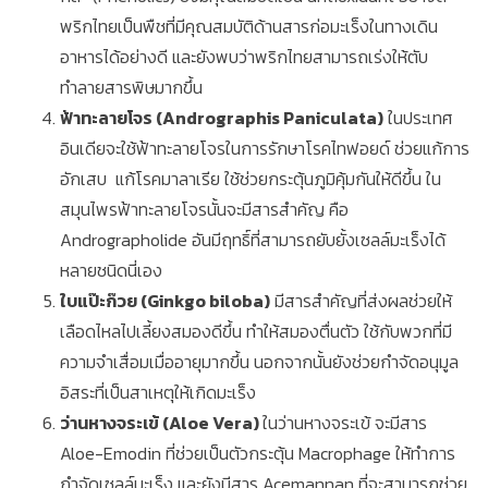
พริกไทยเป็นพืชที่มีคุณสมบัติด้านสารก่อมะเร็งในทางเดิน
อาหารได้อย่างดี และยังพบว่าพริกไทยสามารถเร่งให้ตับ
ทำลายสารพิษมากขึ้น
ฟ้าทะลายโจร (Andrographis Paniculata)
ในประเทศ
อินเดียจะใช้ฟ้าทะลายโจรในการรักษาโรคไทฟอยด์ ช่วยแก้การ
อักเสบ แก้โรคมาลาเรีย ใช้ช่วยกระตุ้นภูมิคุ้มกันให้ดีขึ้น ใน
สมุนไพรฟ้าทะลายโจรนั้นจะมีสารสำคัญ คือ
Andrographolide อันมีฤทธิ์ที่สามารถยับยั้งเซลล์มะเร็งได้
หลายชนิดนี่เอง
ใบแป๊ะก๊วย (Ginkgo biloba)
มีสารสำคัญที่ส่งผลช่วยให้
เลือดไหลไปเลี้ยงสมองดีขึ้น ทำให้สมองตื่นตัว ใช้กับพวกที่มี
ความจำเสื่อมเมื่ออายุมากขึ้น นอกจากนั้นยังช่วยกำจัดอนุมูล
อิสระที่เป็นสาเหตุให้เกิดมะเร็ง
ว่านหางจระเข้ (Aloe Vera)
ในว่านหางจระเข้ จะมีสาร
Aloe-Emodin ที่ช่วยเป็นตัวกระตุ้น Macrophage ให้ทำการ
กำจัดเซลล์มะเร็ง และยังมีสาร Acemannan ที่จะสามารถช่วย