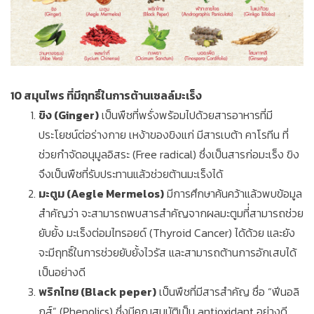
10 สมุนไพร ที่มีฤทธิ์ในการต้านเซลล์มะเร็ง
ขิง (Ginger)
เป็นพืชที่พรั่งพร้อมไปด้วยสารอาหารที่มี
ประโยชน์ต่อร่างกาย เหง้าของขิงแก่ มีสารเบต้า คาโรทีน ที่
ช่วยกำจัดอนุมูลอิสระ (Free radical) ซึ่งเป็นสารก่อมะเร็ง ขิง
จึงเป็นพืชที่รับประทานแล้วช่วยต้านมะเร็งได้
มะตูม (Aegle Mermelos)
มีการศึกษาค้นคว้าแล้วพบข้อมูล
สำคัญว่า จะสามารถพบสารสำคัญจากผลมะตูมที่่สามารถช่วย
ยับยั้ง มะเร็งต่อมไทรอยด์ (Thyroid Cancer) ได้ด้วย และยัง
จะมีฤทธิ์ในการช่วยยับยั้งไวรัส และสามารถต้านการอักเสบได้
เป็นอย่างดี
พริกไทย (Black peper)
เป็นพืชที่มีสารสำคัญ ชื่อ “ฟีนอลิ
กส์” (Phenolics) ซึ่งมีคุณสมบัติเป็น antioxidant อย่างดี