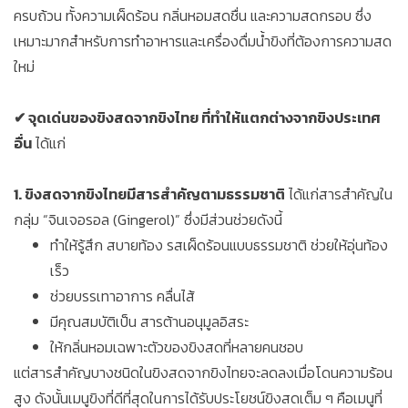
ครบถ้วน ทั้งความเผ็ดร้อน กลิ่นหอมสดชื่น และความสดกรอบ ซึ่ง
เหมาะมากสำหรับการทำอาหารและเครื่องดื่มน้ำขิงที่ต้องการความสด
ใหม่
✔ จุดเด่นของขิงสดจากขิงไทย ที่ทำให้แตกต่างจากขิงประเทศ
อื่น
ได้แก่
1. ขิงสดจากขิงไทยมีสารสำคัญตามธรรมชาติ
ได้แก่สารสำคัญใน
กลุ่ม “จินเจอรอล (Gingerol)” ซึ่งมีส่วนช่วยดังนี้
ทำให้รู้สึก สบายท้อง รสเผ็ดร้อนแบบธรรมชาติ ช่วยให้อุ่นท้อง
เร็ว
ช่วยบรรเทาอาการ คลื่นไส้
มีคุณสมบัติเป็น สารต้านอนุมูลอิสระ
ให้กลิ่นหอมเฉพาะตัวของขิงสดที่หลายคนชอบ
แต่สารสำคัญบางชนิดในขิงสดจากขิงไทยจะลดลงเมื่อโดนความร้อน
สูง ดังนั้นเมนูขิงที่ดีที่สุดในการได้รับประโยชน์ขิงสดเต็ม ๆ คือเมนูที่