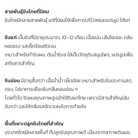
สายพันธุ์ขิงไทยที่นิยม
ขิงไทยมีหลายสายพันธุ์ แต่ที่นิยมใช้เพื่อการบริโภคและแปรรูป ได้แก่
ขิงแก่
เป็นขิงที่มีอายุประมาณ 10–12 เดือน เนื้อแน่น เส้นใยเยอะ กลิ่น
หอมแรง รสเผ็ดร้อนชัดเจน
เหมาะสำหรับทำขิงผง, ต้มน้ำขิงล ใช้เป็นวัตถุดิบสมุนไพร, แปรรูปเพื่อ
สกัดสารสำคัญ
ขิงอ่อน
มีอายุสั้นกว่า เนื้อฉ่ำน้ำ เผ็ดน้อย เหมาะสำหรับรับประทานสด,
ดอง, ใส่อาหารเพื่อเพิ่มกลิ่นหอมอ่อน ๆ
โดยทั่วไป ขิงผงคุณภาพสูงมักใช้ขิงแก่ไทย เพราะมีสารสำคัญเข้ม
ข้นกว่า และให้กลิ่นรสชัดเจนหลังการทำแห้ง
พื้นที่เพาะปลูกขิงไทยที่สำคัญ
ประเทศไทยมีหลายพื้นที่ ที่ปลูกขิงคุณภาพดี เนื่องจากสภาพดินและ