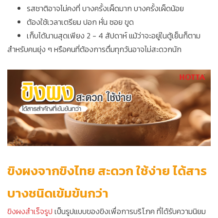
รสชาติอาจไม่คงที่ บางครั้งเผ็ดมาก บางครั้งเผ็ดน้อย
ต้องใช้เวลาเตรียม ปอก หั่น ซอย ขูด
เก็บได้นานสุดเพียง 2 - 4 สัปดาห์ แม้ว่าจะอยู่ในตู้เย็นก็ตาม
สำหรับคนยุ่ง ๆ หรือคนที่ต้องการดื่มทุกวันอาจไม่สะดวกนัก
ขิงผงจากขิงไทย สะดวก ใช้ง่าย ได้สาร
บางชนิดเข้มข้นกว่า
ขิงผงสำเร็จรูป
เป็นรูปแบบของขิงเพื่อการบริโภค ที่ได้รับความนิยม