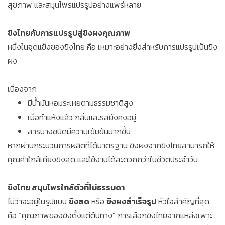
สุขภาพ และสมุนไพรแปรรูปอย่างแพร่หลาย
ขิงไทยกับการแปรรูปสู่ขิงผงคุณภาพ
หนึ่งในจุดแข็งของขิงไทย คือ เหมาะอย่างยิ่งสำหรับการแปรรูปเป็นขิง
ผง
เนื่องจาก
มีน้ำมันหอมระเหยตามธรรมชาติสูง
เมื่อทำแห้งแล้ว กลิ่นและรสยังคงอยู่
สารบางชนิดมีความเข้มข้นมากขึ้น
หากผ่านกระบวนการผลิตที่ได้มาตรฐาน ขิงผงจากขิงไทยสามารถให้
คุณค่าใกล้เคียงขิงสด และใช้งานได้สะดวกกว่าในชีวิตประจำวัน
ขิงไทย สมุนไพรใกล้ตัวที่ไม่ธรรมดา
ไม่ว่าจะอยู่ในรูปแบบ
ขิงสด
หรือ
ขิงผงสำเร็จรูป
หัวใจสำคัญที่สุด
คือ “คุณภาพของขิงตั้งแต่ต้นทาง” การเลือกขิงไทยจากแหล่งเพาะ