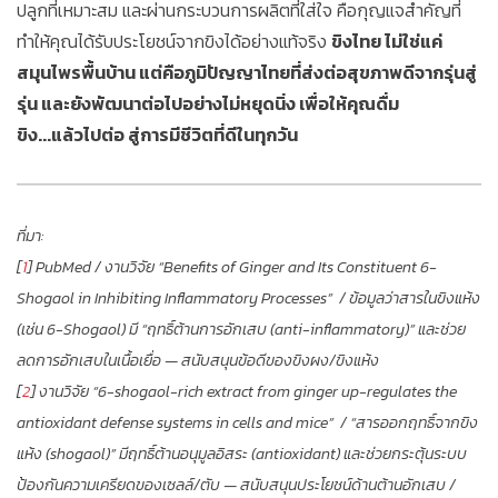
ปลูกที่เหมาะสม และผ่านกระบวนการผลิตที่ใส่ใจ คือกุญแจสำคัญที่
ทำให้คุณได้รับประโยชน์จากขิงได้อย่างแท้จริง
ขิงไทย ไม่ใช่แค่
สมุนไพรพื้นบ้าน แต่คือภูมิปัญญาไทยที่ส่งต่อสุขภาพดีจากรุ่นสู่
รุ่น และยังพัฒนาต่อไปอย่างไม่หยุดนิ่ง เพื่อให้คุณดื่ม
ขิง...แล้วไปต่อ สู่การมีชีวิตที่ดีในทุกวัน
ที่มา:
[
1
] PubMed / งานวิจัย “Benefits of Ginger and Its Constituent 6-
Shogaol in Inhibiting Inflammatory Processes” / ข้อมูลว่าสารในขิงแห้ง
(เช่น 6-Shogaol) มี “ฤทธิ์ต้านการอักเสบ (anti-inflammatory)” และช่วย
ลดการอักเสบในเนื้อเยื่อ — สนับสนุนข้อดีของขิงผง/ขิงแห้ง
[
2
] งานวิจัย “6-shogaol-rich extract from ginger up-regulates the
antioxidant defense systems in cells and mice” / “สารออกฤทธิ์จากขิง
แห้ง (shogaol)” มีฤทธิ์ต้านอนุมูลอิสระ (antioxidant) และช่วยกระตุ้นระบบ
ป้องกันความเครียดของเซลล์/ตับ — สนับสนุนประโยชน์ด้านต้านอักเสบ /