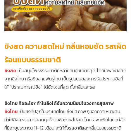
ขิงสด ความสดใหม่ กลิ่นหอมชัด รสเผ็ด
ร้อนแบบธรรมชาติ
ขิงสด
เป็นสมุนไพรธรรมชาติที่หลายคนคุ้นเคยที่สุด โดยเฉพาะขิงสด
จากขิงไทย หรือขิงสายพันธุ์ไทย เป็นรูปแบบของการรับประทานขิงที่
ให้ “ประสบการณ์ขิง” ได้ชัดเจนที่สุด ทั้งกลิ่นและรส
ขิงไทย คืออะไร? ทำไมถึงได้รับความนิยมในวงการสุขภาพ
ขิงไทย
เป็นขิงที่ปลูกในประเทศไทย ซึ่งมีสภาพภูมิอากาศเหมาะสม
ทำให้ขิงสะสมสารออกฤทธิ์ทางชีวภาพได้สูง โดยเฉพาะขิงไทยแก่จัด
ที่มีอายุประมาณ 11–12 เดือน จะให้ทั้งรสชาติและกลิ่นแบบธรรมชาติ