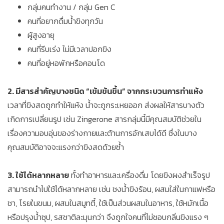
กลุ่มคนทำงาน / กลุ่ม Gen C
คนที่อยากดื่มน้ำขิงทุกวัน
ผู้สูงอายุ
คนที่รีบเร่ง ไม่มีเวลาปอกขิง
คนที่อยู่หอพักหรือคอนโด
2. มีสารสำคัญบางชนิด “เข้มข้นขึ้น” จากกระบวนการทำแห้ง
เวลาที่ขิงสดถูกทำให้แห้ง น้ำจะถูกระเหยออก ส่งผลให้สารบางตัว
เกิดการเปลี่ยนรูป เช่น Zingerone สารกลุ่มนี้มีคุณสมบัติช่วยใน
เรื่องความอบอุ่นของร่างกายและต้านการอักเสบได้ดี ซึ่งในบาง
คุณสมบัติอาจจะแรงกว่าขิงสดด้วยซ้ำ
3. ใช้ได้หลากหลาย
ทั้งทำอาหารและเครื่องดื่ม โดยขิงผงสำเร็จรูป
สามารถนำไปใช้ได้หลากหลาย เช่น ชงน้ำขิงร้อน, ผสมใส่ในกาแฟหรือ
ชา, โรยในขนม, ผสมในสมูทตี้, ใช้เป็นส่วนผสมในอาหาร, ใช้หมักเนื้อ
หรือปรุงน้ำซุป, รสชาติละมุนกว่า จึงถูกใจคนที่ไม่ชอบกลิ่นขิงแรง ๆ