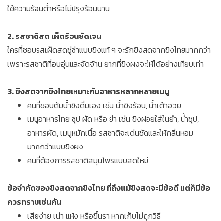
ใช้ความร้อนต่ำหรือไม่ปรุงร้อนนาน
2. รสชาติสด เผ็ดร้อนชัดเจน
ใครที่ชอบรสเผ็ดสดซู่ซ่าแบบขิงแท้ ๆ จะรักขิงสดจากขิงไทยมากกว่า
เพราะรสชาติที่อบอุ่นและจัดจ้าน ยากที่ขิงผงจะให้ได้อย่างเทียบเท่า
3. ขิงสดจากขิงไทยเหมาะกับอาหารหลากหลายเมนู
คนที่ชอบต้มน้ำขิงดื่มเอง เช่น น้ำขิงร้อน, น้ำเต้าฮวย
เมนูอาหารไทย ซุป ผัด หรือ ยำ เช่น ขิงฝอยใส่ในยำ, น้ำซุป,
อาหารผัด, เมนูหมักเนื้อ รสชาติจะเด่นชัดและให้กลิ่นหอม
มากกว่าแบบขิงผง
คนที่ต้องการรสชาติสมุนไพรแบบสดใหม่
ข้อจำกัดของขิงสดจากขิงไทย ที่ถึงแม้ขิงสดจะมีข้อดี แต่ก็มีข้อ
ควรทราบเช่นกัน
เสียง่าย เน่า แห้ง หรือขึ้นรา หากเก็บไม่ถูกวิธี