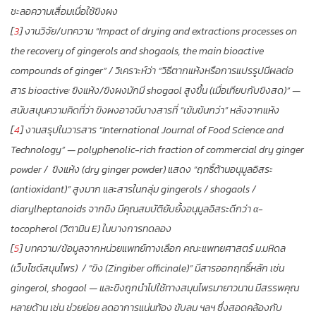
ชะลอความเสื่อมเมื่อใช้ขิงผง
[
3
] งานวิจัย/บทความ “Impact of drying and extractions processes on
the recovery of gingerols and shogaols, the main bioactive
compounds of ginger” / วิเคราะห์ว่า “วิธีตากแห้งหรือการแปรรูปมีผลต่อ
สาร bioactive: ขิงแห้ง/ขิงผงมักมี shogaol สูงขึ้น (เมื่อเทียบกับขิงสด)” —
สนับสนุนความคิดที่ว่า ขิงผงอาจมีบางสารที่ “เข้มข้นกว่า” หลังจากแห้ง
[
4
] งานสรุปในวารสาร “International Journal of Food Science and
Technology” — polyphenolic-rich fraction of commercial dry ginger
powder / ขิงแห้ง (dry ginger powder) แสดง “ฤทธิ์ต้านอนุมูลอิสระ
(antioxidant)” สูงมาก และสารในกลุ่ม gingerols / shogaols /
diarylheptanoids จากขิง มีคุณสมบัติยับยั้งอนุมูลอิสระดีกว่า α-
tocopherol (วิตามิน E) ในบางการทดลอง
[
5
] บทความ/ข้อมูลจากหน่วยแพทย์ทางเลือก คณะแพทยศาสตร์ ม.มหิดล
(เว็บไซต์สมุนไพร) / “ขิง (Zingiber officinale)” มีสารออกฤทธิ์หลัก เช่น
gingerol, shogaol — และขิงถูกนำไปใช้ทางสมุนไพรมายาวนาน มีสรรพคุณ
หลายด้าน เช่น ช่วยย่อย ลดอาการแน่นท้อง ขับลม ฯลฯ ซึ่งสอดคล้องกับ