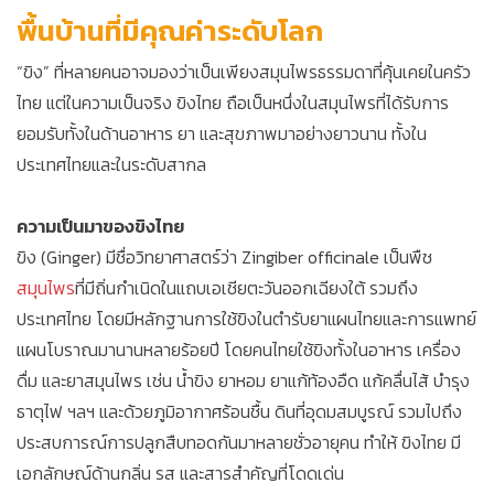
พื้นบ้านที่มีคุณค่าระดับโลก
“ขิง” ที่หลายคนอาจมองว่าเป็นเพียงสมุนไพรธรรมดาที่คุ้นเคยในครัว
ไทย แต่ในความเป็นจริง ขิงไทย ถือเป็นหนึ่งในสมุนไพรที่ได้รับการ
ยอมรับทั้งในด้านอาหาร ยา และสุขภาพมาอย่างยาวนาน ทั้งใน
ประเทศไทยและในระดับสากล
ความเป็นมาของขิงไทย
ขิง (Ginger) มีชื่อวิทยาศาสตร์ว่า Zingiber officinale เป็นพืช
สมุนไพร
ที่มีถิ่นกำเนิดในแถบเอเชียตะวันออกเฉียงใต้ รวมถึง
ประเทศไทย โดยมีหลักฐานการใช้ขิงในตำรับยาแผนไทยและการแพทย์
แผนโบราณมานานหลายร้อยปี โดยคนไทยใช้ขิงทั้งในอาหาร เครื่อง
ดื่ม และยาสมุนไพร เช่น น้ำขิง ยาหอม ยาแก้ท้องอืด แก้คลื่นไส้ บำรุง
ธาตุไฟ ฯลฯ และด้วยภูมิอากาศร้อนชื้น ดินที่อุดมสมบูรณ์ รวมไปถึง
ประสบการณ์การปลูกสืบทอดกันมาหลายชั่วอายุคน ทำให้ ขิงไทย มี
เอกลักษณ์ด้านกลิ่น รส และสารสำคัญที่โดดเด่น