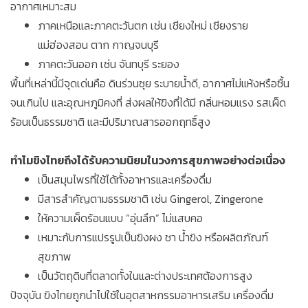
อากาศเหมาะสม
ภาคเหนือและภาคตะวันตก เช่น เชียงใหม่ เชียงราย
แม่ฮ่องสอน ตาก กาญจนบุรี
ภาคตะวันออก เช่น จันทบุรี ระยอง
พื้นที่เหล่านี้มีจุดเด่นคือ ดินร่วนซุย ระบายน้ำดี, อากาศไม่แห้งหรือชื้น
จนเกินไป และอุณหภูมิคงที่ ส่งผลให้ขิงที่ได้มี กลิ่นหอมแรง รสเผ็ด
ร้อนเป็นธรรมชาติ และมีปริมาณสารออกฤทธิ์สูง
ทำไมขิงไทยถึงได้รับความนิยมในวงการสุขภาพอย่างต่อเนื่อง
เป็นสมุนไพรที่ใช้ได้ทั้งอาหารและเครื่องดื่ม
มีสารสำคัญตามธรรมชาติ เช่น Gingerol, Zingerone
ให้ความเผ็ดร้อนแบบ “อุ่นลึก” ไม่แสบคอ
เหมาะกับการแปรรูปเป็นขิงผง ชา น้ำขิง หรือผลิตภัณฑ์
สุขภาพ
เป็นวัตถุดิบที่ตลาดทั้งในและต่างประเทศต้องการสูง
ปัจจุบัน ขิงไทยถูกนำไปใช้ในอุตสาหกรรมอาหารเสริม เครื่องดื่ม