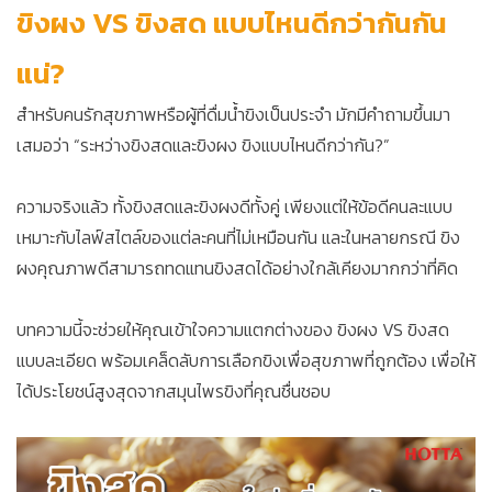
ขิงผง VS ขิงสด แบบไหนดีกว่ากันกัน
แน่?
สำหรับคนรักสุขภาพหรือผู้ที่ดื่มน้ำขิงเป็นประจำ มักมีคำถามขึ้นมา
เสมอว่า “ระหว่างขิงสดและขิงผง ขิงแบบไหนดีกว่ากัน?”
ความจริงแล้ว ทั้งขิงสดและขิงผงดีทั้งคู่ เพียงแต่ให้ข้อดีคนละแบบ
เหมาะกับไลฟ์สไตล์ของแต่ละคนที่ไม่เหมือนกัน และในหลายกรณี ขิง
ผงคุณภาพดีสามารถทดแทนขิงสดได้อย่างใกล้เคียงมากกว่าที่คิด
บทความนี้จะช่วยให้คุณเข้าใจความแตกต่างของ ขิงผง VS ขิงสด
แบบละเอียด พร้อมเคล็ดลับการเลือกขิงเพื่อสุขภาพที่ถูกต้อง เพื่อให้
ได้ประโยชน์สูงสุดจากสมุนไพรขิงที่คุณชื่นชอบ