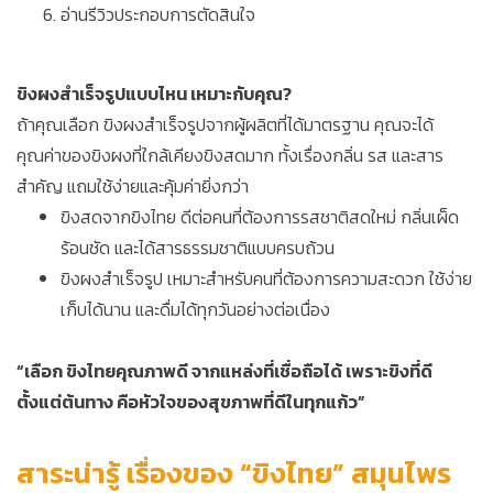
อ่านรีวิวประกอบการตัดสินใจ
ขิงผงสำเร็จรูปแบบไหน เหมาะกับคุณ?
ถ้าคุณเลือก ขิงผงสำเร็จรูปจากผู้ผลิตที่ได้มาตรฐาน คุณจะได้
คุณค่าของขิงผงที่ใกล้เคียงขิงสดมาก ทั้งเรื่องกลิ่น รส และสาร
สำคัญ แถมใช้ง่ายและคุ้มค่ายิ่งกว่า
ขิงสดจากขิงไทย ดีต่อคนที่ต้องการรสชาติสดใหม่ กลิ่นเผ็ด
ร้อนชัด และได้สารธรรมชาติแบบครบถ้วน
ขิงผงสำเร็จรูป เหมาะสำหรับคนที่ต้องการความสะดวก ใช้ง่าย
เก็บได้นาน และดื่มได้ทุกวันอย่างต่อเนื่อง
“เลือก ขิงไทยคุณภาพดี จากแหล่งที่เชื่อถือได้ เพราะขิงที่ดี
ตั้งแต่ต้นทาง คือหัวใจของสุขภาพที่ดีในทุกแก้ว”
สาระน่ารู้ เรื่องของ “ขิงไทย” สมุนไพร