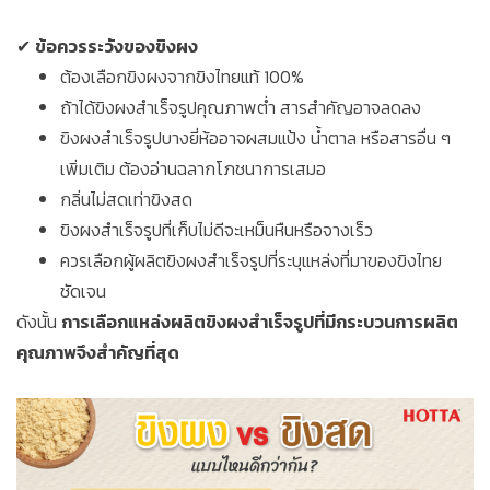
✔
ข้อควรระวังของขิงผง
ต้องเลือกขิงผงจากขิงไทยแท้ 100%
ถ้าได้ขิงผงสำเร็จรูปคุณภาพต่ำ สารสำคัญอาจลดลง
ขิงผงสำเร็จรูปบางยี่ห้ออาจผสมแป้ง น้ำตาล หรือสารอื่น ๆ
เพิ่มเติม ต้องอ่านฉลากโภชนาการเสมอ
กลิ่นไม่สดเท่าขิงสด
ขิงผงสำเร็จรูปที่เก็บไม่ดีจะเหม็นหืนหรือจางเร็ว
ควรเลือกผู้ผลิตขิงผงสำเร็จรูปที่ระบุแหล่งที่มาของขิงไทย
ชัดเจน
ดังนั้น
การเลือกแหล่งผลิตขิงผงสำเร็จรูปที่มีกระบวนการผลิต
คุณภาพจึงสำคัญที่สุด