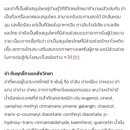
และข่าก็เป็นพืชสมุนไพรคู่บ้านคู่วิถีชีวิตคนไทยมาช้านานแล้วเช่นกัน ข่า
เป็นทั้งเครื่องเทศและสมุนไพร สามารถรับประทานสดได้ มีกลิ่นหอม
ฉุน รสเผ็ดร้อน แต่เป็นที่นิยมในอาหารจีน ชาวอินโดนีเซีย มาเลเซีย
และไทย ข่ายังเป็นพืชสมุนไพรที่มีส่วนช่วยบรรเทาอาการในผู้ป่วยบาง
ราย เนื่องจากเชื่อกันว่า ข่าเป็นสมุนไพรไทยที่มีส่วนช่วยรักษาโรคติด
เชื้อ ลดการอักเสบ เสริมสมรรถภาพทางเพศในผู้ชาย และมีส่วนช่วย
ในการต่อสู้กับโรคมะเร็งชนิดต่าง ๆ ได้ [
8
]
ข่า กับฤทธิ์ทางเภสัชวิทยา
ข่าที่พบอยู่ในประเทศไทยมี 6 พันธุ์ คือ ข่าลิง ข่าเหลือง ข่าหลวง ข่า
แกง ข่าด่าง ข่าคน จากการศึกษาในหลอดทดลอง พบว่าเหง้าข่ามี
น้ำมันหอมระเหยที่สารสำคัญหลายชนิด เช่น eugenol, cineol,
camphor, methyl cinnamate, pinene, galangin, chavicol,
trans-p-coumaryl diacetate, coniferyl diacetate, p-
hydroxy-trans-cinnamaldehyde, kaemferol, quercetin น้ำมัน