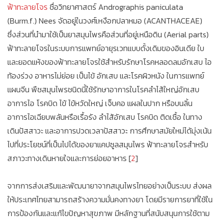
ฟ้าทะลายโจร
ชื่อวิทยาศาสตร์ Andrographis paniculata
(Burm.f.) Nees จัดอยู่ในวงศ์เหงือกปลาหมอ (ACANTHACEAE)
ซึ่งส่วนที่นำมาใช้เป็นยาสมุนไพรคือส่วนที่อยู่เหนือดิน (Aerial parts)
ฟ้าทะลายโจรในระบบการแพทย์อายุรเวทแบบดั้งเดิมของอินเดีย ใบ
และยอดแห้งของฟ้าทะลายโจรใช้สำหรับรักษาโรคหลอดลมอักเสบ ไอ
ท้องร่วง อาหารไม่ย่อย เป็นไข้ อักเสบ และโรคผิวหนัง ในการแพทย์
แผนจีน พืชสมุนไพรชนิดนี้ใช้รักษาอาการในโรคลำไส้ใหญ่อักเสบ
อาการไอ โรคบิด ไข้ ไข้หวัดใหญ่ เจ็บคอ แผลในปาก หรือบนลิ้น
อาการไอเฉียบพลันหรือเรื้อรัง ลำไส้อักเสบ โรคบิด ติดเชื้อ ในทาง
เดินปัสสาวะ และอาการปวดเวลาปัสสาวะ การศึกษาสมัยใหม่ได้มุ่งเน้น
ไปที่ประโยชน์ที่เป็นไปได้ของยาแคปซูลสมุนไพร ฟ้าทะลายโจรสำหรับ
สภาวะทางเดินหายใจและการย่อยอาหาร [
2
]
จากการส่งเสริมและพัฒนายาจากสมุนไพรไทยอย่างเป็นระบบ ส่งผล
ให้ประเทศไทยสามารถสร้างความมั่นคงทางยา โดยมีรายการยาที่ใช้ใน
การป้องกันและแก้ไขปัญหาสุขภาพ มีหลักฐานที่สนับสนุนการใช้ตาม