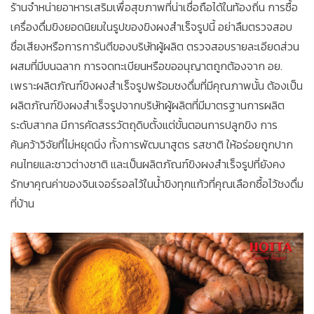
ร้านจำหน่ายอาหารเสริมเพื่อสุขภาพที่น่าเชื่อถือได้ในท้องถิ่น การซื้อ
เครื่องดื่มขิงยอดนิยมในรูปของขิงผงสำเร็จรูปนี้ อย่าลืมตรวจสอบ
ชื่อเสียงหรือการการันตีของบริษัทผู้ผลิต ตรวจสอบรายละเอียดส่วน
ผสมที่มีบนฉลาก การจดทะเบียนหรือขออนุญาตถูกต้องจาก อย.
เพราะผลิตภัณฑ์ขิงผงสำเร็จรูปพร้อมชงดื่มที่มีคุณภาพนั้น ต้องเป็น
ผลิตภัณฑ์ขิงผงสำเร็จรูปจากบริษัทผู้ผลิตที่มีมาตรฐานการผลิต
ระดับสากล มีการคัดสรรวัตถุดิบตั้งแต่ขั้นตอนการปลูกขิง การ
ค้นคว้าวิจัยที่ไม่หยุดนิ่ง ทั้งการพัฒนาสูตร รสชาติ ให้อร่อยถูกปาก
คนไทยและชาวต่างชาติ และเป็นผลิตภัณฑ์ขิงผงสำเร็จรูปที่ยังคง
รักษาคุณค่าของจินเจอร์รอลไว้ในน้ำขิงทุกแก้วที่คุณเลือกซื้อไว้ชงดื่ม
ที่บ้าน