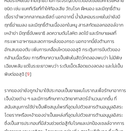
หอมระเหยในข่าที่มีฤทธิ์ต้านการเจริญเติบโตของเชื้อแบคทีเรียหลาย
ชนิด เช่น แบคทีเรียที่ทำให้ท้องเสีย วัณโรค ฝีหนอง และมีฤทธิ์ต้าน
เชื้อราจำพวกกลากและยีสต์ นอกจากนี้ น้ำมันหอมระเหยในข่ายังมี
ฤทธิ์ฆ่าแมลง และมีฤทธิ์ต้านเนื้องอกในหนู สารสกัดแอลกอฮอล์จาก
เหง้าข่า มีฤทธิ์ขับพยาธิ ลดความดันโลหิต ลดไข้ และรักษาแผลที่
กระเพาะอาหารและลดการหลั่งของกรด นอกจากนี้ยังต้านการ
อักเสบของตับ เพิ่มการเคลื่อนไหวของอสุจิ กระตุ้นการบีบตัวของ
กล้ามเนื้อเรียบ การศึกษาความเป็นพิษในสัตว์ทดลองพบว่า ไม่มีพิษ
เฉียบพลัน แต่ในระยะยาวพบว่า ระดับเม็ดเลือดแดงลดลง และไม่เป็น
พิษต่ออสุจิ [
9
]
รากของข่ายังถูกนำมาใช้ประกอบเป็นยาแผนโบราณเพื่อรักษาอาการ
เจ็บป่วยต่าง ๆ และมีการศึกษาทางวิทยาศาสตร์จำนวนมากขึ้น ที่
สนับสนุนการใช้ข่าเป็นพืชสมุนไพรที่อุดมไปด้วยสารต้านอนุมูลอิสระ
โดยรากหรือเหง้าของข่าเป็นแหล่งที่อุดมไปด้วยสารต้านอนุมูลอิสระ
ซึ่งเป็นสารประกอบที่มีส่วนช่วยต่อสู้กับโรคและปกป้องเซลล์จากการ