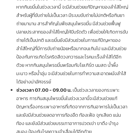
หากกินขมิ้นในช่วงเวลานี้ จะมีส่วนช่วยแก้ปัญหาของลำไส้ใหญ่
สำหรับผู้ที่ขับถ่ายไม่เป็นเวลา มีระบบขับถ่ายไม่ปกติหรือกินยา
ถ่ายมานาน สารสำคัญในพืชสมุนไพรขมิ้น มีส่วนช่วยฟื้นฟู
ปลายประสาทของลำไส้ใหญ่ให้บีบรัดตัว เพื่อช่วยให้เกิดการขับ
ถ่ายได้เป็นปกติ และขมิ้นยังมีส่วนช่วยในการแก้ปัญหาของ
ลำไส้ใหญ่ที่มีการขับถ่ายน้อยหรือมากจนเกินไป และมีส่วนช่วย
ป้องกันการเกิดโรคริดสีดวงทวารและโรคมะเร็งลำไส้ได้อีก
ด้วย หากกินสมุนไพรขมิ้นพร้อมกับโยเกิร์ต นมสด น้ำผึ้ง
มะนาว หรือน้ำอุ่น จะมีส่วนช่วยในการทำความสะอาดผนังลำไส้
ได้อย่างน่าอัศจรรย์
ช่วงเวลา 07.00 - 09.00 น.
เป็นช่วงเวลาของกระเพาะ
อาหาร การกินสมุนไพรขมิ้นในช่วงเวลานี้จะมีส่วนช่วยแก้
ปัญหาเรื่องกระเพาะอาหารที่เกิดจากการกินอาหารไม่เป็นเวลา
และยังมีส่วนช่วยลดอาการท้องอืด ท้องเฟ้อ จุกเสียด แน่น
ท้อง และยังมีส่วนช่วยบรรเทาอาการปวดเข่า ขาตึง บำรุง
สมอง ป้องกันโรคความจำเสื่อมได้อีกด้วย