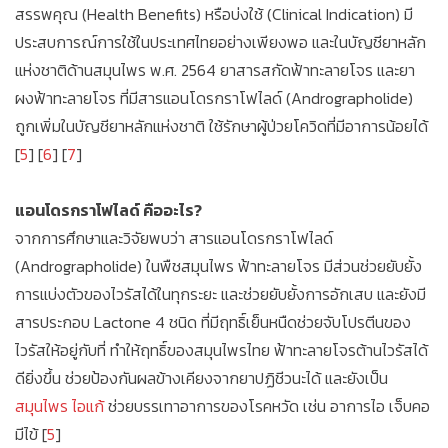
สรรพคุณ (Health Benefits) หรือบ่งใช้ (Clinical Indication) มี
ประสบการณ์การใช้ในประเทศไทยอย่างเพียงพอ และในบัญชียาหลัก
แห่งชาติด้านสมุนไพร พ.ศ. 2564 ยาสารสกัดฟ้าทะลายโจร และยา
ผงฟ้าทะลายโจร ที่มีสารแอนโดรกราโฟไลด์ (Andrographolide)
ถูกเพิ่มในบัญชียาหลักแห่งชาติ ใช้รักษาผู้ป่วยโควิดที่มีอาการน้อยได้
[
5
] [
6
] [
7
]
แอนโดรกราโฟไลด์ คืออะไร?
จากการศึกษาและวิจัยพบว่า สารแอนโดรกราโฟไลด์
(Andrographolide) ในพืชสมุนไพร ฟ้าทะลายโจร มีส่วนช่วยยับยั้ง
การแบ่งตัวของไวรัสได้ในทุกระยะ และช่วยยับยั้งการอักเสบ และยังมี
สารประกอบ Lactone 4 ชนิด ที่มีฤทธิ์เย็นหนืดช่วยจับโปรตีนของ
ไวรัสให้อยู่กับที่ ทำให้ฤทธิ์ของสมุนไพรไทย ฟ้าทะลายโจรต้านไวรัสได้
ดียิ่งขึ้น ช่วยป้องกันผลข้างเคียงจากยาปฏิชีวนะได้ และยังเป็น
สมุนไพร ไอแก้
ช่วยบรรเทาอาการของโรคหวัด เช่น อาการไอ เจ็บคอ
มีไข้ [
5
]