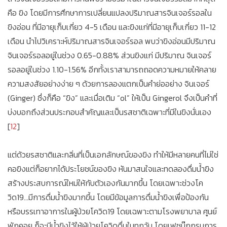
คือ ขิง โดยมีการศึกษาการเปลี่ยนแปลงปริมาณสารจินเจอร์รอลใน
ขิงอ่อน ที่มีอายุเก็บเกี่ยว 4-5 เดือน และขิงแก่ที่มีอายุเก็บเกี่ยว 11-12
เดือน นำไปวิเคราะห์ปริมาณสารจินเจอร์รอล พบว่าขิงอ่อนมีปริมาณ
จินเจอร์รอลอยู่ในช่วง 0.65-0.88% ส่วนขิงแก่ มีปริมาณ จินเจอร์
รอลอยู่ในช่วง 1.10-1.56% อีกทั้งเราสามารถถอดความหมายให้คลาย
ความสงสัยอย่างง่าย ๆ ด้วยการลองแตกเป็นคำย่ออย่าง จินเจอร์
(Ginger) ซึ่งก็คือ “ขิง” และเมื่อเติม “ol” ให้เป็น Gingerol จึงเป็นคำที่
บ่งบอกถึงส่วนประกอบสำคัญและเป็นรสชาติเฉพาะที่มีในขิงนั่นเอง
[
12
]
แต่ด้วยรสชาติและกลิ่นที่เป็นเอกลักษณ์ของขิง ทำให้มีหลายคนที่ไม่ใช่
คอขิงแต่ก็อยากได้ประโยชน์ของขิง หันมาสนใจและทดลองดื่มน้ำขิง
สร้างประสบการณ์ใหม่ให้กับตัวเองกันมากขึ้น โดยเฉพาะช่วงโค
วิด19...มีการดื่มน้ำขิงมากขึ้น โดยมีข้อมูลการดื่มน้ำขิงเพื่อป้องกัน
หรือบรรเทาอาการในผู้ป่วยโควิด19 โดยเฉพาะตามโรงพยาบาล ศูนย์
พักคอย ก็จะมีน้ำขิงไว้ให้ผู้ป่วยโควิดดื่มในทุกวัน โดยเฟซบุ๊กกรมการ