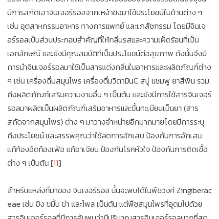
มีการสกัดเอาจินเจอร์รอลจากเหง้าขิงมาใช้ประโยชน์ในด้านต่าง ๆ
เช่น อุตสาหกรรมอาหาร ทางการแพทย์ และเภสัชกรรม โดยมีจินเจ
อร์รอลเป็นส่วนประกอบสำคัญที่ให้กลิ่นรสและความเผ็ดร้อนที่เป็น
เอกลักษณ์ และยังมีคุณสมบัติที่เป็นประโยชน์ต่อสุขภาพ ดังนั้นจึงมี
การนำจินเจอร์รอลมาใช้เป็นสารแต่งกลิ่นในอาหารและผลิตภัณฑ์ต่าง
ๆ เช่น เครื่องดื่มสมุนไพร เครื่องดื่มวิตามินC สบู่ แชมพู ยาสีฟัน รวม
ถึงผลิตภัณฑ์เสริมความงามอื่น ๆ เป็นต้น และยังมีการใช้สารจินเจอร์
รอลมาผลิตเป็นผลิตภัณฑ์เสริมอาหารและขึ้นทะเบียนเป็นยา (สาร
สกัดจากสมุนไพร) ต่าง ๆ มาวางจำหน่ายอีกมากมายโดยมีการระบุ
ถึงประโยชน์ และสรรพคุณว่าใช้ลดการอักเสบ ป้องกันการอักเสบ
แก้ท้องอืดท้องเฟ้อ แก้อาเจียน ป้องกันโรคหัวใจ ป้องกันการติดเชื้อ
ต่าง ๆ เป็นต้น [
11
]
สำหรับแหล่งที่มาของ จินเจอร์รอล นั้นจะพบได้ในพืชวงศ์ Zingiberac
eae เช่น ขิง ขมิ้น ข่า และไพล เป็นต้น แต่พืชสมุนไพรที่อุดมไปด้วย
สารจินเจอร์รอลที่มีการค้นพบว่ามีปริมาณสารจินเจอร์รอลมากที่สุด