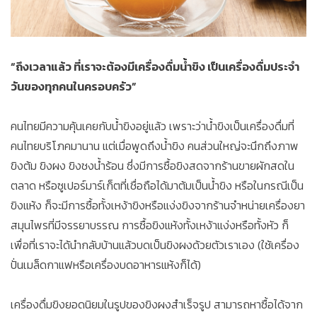
“ถึงเวลาแล้ว ที่เราจะต้องมีเครื่องดื่มน้ำขิง เป็นเครื่องดื่มประจำ
วันของทุกคนในครอบครัว”
คนไทยมีความคุ้นเคยกับน้ำขิงอยู่แล้ว เพราะว่าน้ำขิงเป็นเครื่องดื่มที่
คนไทยบริโภคมานาน แต่เมื่อพูดถึงน้ำขิง คนส่วนใหญ่จะนึกถึงภาพ
ขิงต้ม ขิงผง ขิงชงน้ำร้อน ซึ่งมีการซื้อขิงสดจากร้านขายผักสดใน
ตลาด หรือซูเปอร์มาร์เก็ตที่เชื่อถือได้มาต้มเป็นน้ำขิง หรือในกรณีเป็น
ขิงแห้ง ก็จะมีการซื้อทั้งเหง้าขิงหรือแง่งขิงจากร้านจำหน่ายเครื่องยา
สมุนไพรที่มีจรรยาบรรณ การซื้อขิงแห้งทั้งเหง้าแง่งหรือทั้งหัว ก็
เพื่อที่เราจะได้นำกลับบ้านแล้วบดเป็นขิงผงด้วยตัวเราเอง (ใช้เครื่อง
ปั่นเมล็ดกาแฟหรือเครื่องบดอาหารแห้งก็ได้)
เครื่องดื่มขิงยอดนิยมในรูปของขิงผงสำเร็จรูป สามารถหาซื้อได้จาก