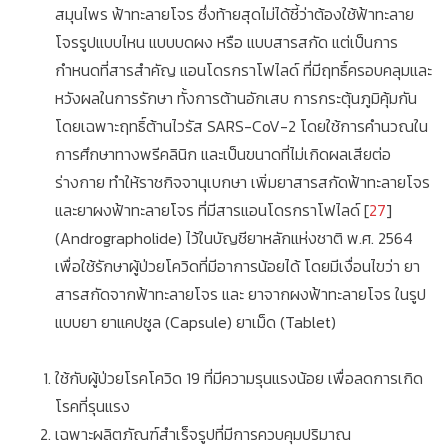
สมุนไพร ฟ้าทะลายโจร ซึ่งท้ายสุดไม่ได้ชี้ว่าต้องใช้ฟ้าทะลาย
โจรรูปแบบไหน แบบบดผง หรือ แบบสารสกัด แต่เป็นการ
กำหนดที่สารสำคัญ แอนโดรกราโฟไลด์ ที่มีฤทธิ์ครอบคลุมและ
หวังผลในการรักษา ทั้งการต้านอักเสบ การกระตุ้นภูมิคุ้มกัน
โดยเฉพาะฤทธิ์ต้านไวรัส SARS-CoV-2 โดยใช้การคำนวณใน
การศึกษาทางพรีคลินิก และเป็นขนาดที่ไม่เกิดผลเสียต่อ
ร่างกาย ทำให้ราชกิจจานุเบกษา เพิ่มยาสารสกัดฟ้าทะลายโจร
และยาผงฟ้าทะลายโจร ที่มีสารแอนโดรกราโฟไลด์ [
27
]
(Andrographolide) ไว้ในบัญชียาหลักแห่งชาติ พ.ศ. 2564
เพื่อใช้รักษาผู้ป่วยโควิดที่มีอาการน้อยได้ โดยมีเงื่อนไขว่า ยา
สารสกัดจากฟ้าทะลายโจร และ ยาจากผงฟ้าทะลายโจร ในรูป
แบบยา ยาแคปซูล (Capsule) ยาเม็ด (Tablet)
ใช้กับผู้ป่วยโรคโควิด 19 ที่มีความรุนแรงน้อย เพื่อลดการเกิด
โรคที่รุนแรง
เฉพาะผลิตภัณฑ์สำเร็จรูปที่มีการควบคุมปริมาณ