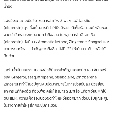
น้ำขิง
แง่งขิงแก่สดจะมีปริมาณสารสำคัญจำพวก โอลีโอเรซิน
(oleoresin) สูง ซึ่งเป็นสารที่ทำให้ขิงมีรสชาติเผ็ดร้อนและมีกลิ่นหอม
จากน้ำมันหอมระเหยมากกว่าขิงอ่อน ในกลุ่มสารโอลีโอเรซิน
(oleoresin) ยังมีสาร Aromatic ketone, Zingerone, Shogaol และ
สามารถสกัดสารสำคัญจากขิงชื่อ HMP-33 ใช้เป็นยาแก้ปวดข้อได้
อีกด้วย
และในน้ำมันหอมระเหยของขิงก็มีสารสำคัญหลายชนิด เช่น จินเจอร์
รอล Gingerol, sesquitrepene, bisabolene, Zingiberene,
Zingerol ที่ทำให้ขิงมีคุณสมบัติมากมายในการช่วยขับลม ช่วยย่อย
อาหาร แก้ท้องอืด ท้องเฟ้อ คลื่นไส้ เมารถ เมาเรือ แก้อาเจียน แก้ไข้
ขับเสมหะ ความเผ็ดร้อนของขิงทำให้เหงื่อออกมาก ช่วยปรับอุณหภูมิ
ในร่างกายทำให้รู้สึกกระชุ่มกระชวย