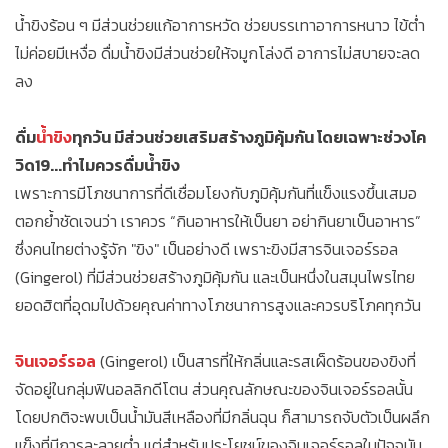
น้ำขิงร้อน ๆ มีส่วนช่วยแก้อาการหวัด ช่วยบรรเทาอาการหนาว ไข้ต่ำ
ไม่ค่อยมีเหงื่อ ดื่มน้ำขิงมีส่วนช่วยให้จมูกโล่งดี อาการไม่สบายจะลด
ลง
ดื่ม
น้ำขิง
ทุกวัน มีส่วนช่วยเสริมสร้างภูมิคุ้มกัน โดยเฉพาะช่วงโค
วิด19...ทำไมควรดื่มน้ำขิง
เพราะการมีโภชนาการที่ดีเชื่อมโยงกับภูมิคุ้มกันที่แข็งแรงขึ้นเสมอ
ตอกย้ำชัดเจนว่า เราควร “กินอาหารให้เป็นยา อย่ากินยาเป็นอาหาร”
ซึ่งคนไทยต่างรู้จัก "ขิง" เป็นอย่างดี เพราะขิงมีสารจินเจอร์รอล
(Gingerol) ที่มีส่วนช่วยสร้างภูมิคุ้มกัน และเป็นหนึ่งในสมุนไพรไทย
ยอดฮิตที่อุดมไปด้วยคุณค่าทางโภชนาการสูงและควรบริโภคทุกวัน
จินเจอร์รอล
(Gingerol) เป็นสารที่ให้กลิ่นและรสเผ็ดร้อนของขิงที่
จัดอยู่ในกลุ่มฟินอลลิกดีโตน ส่วนคุณลักษณะของจินเจอร์รอลนั้น
โดยปกติจะพบเป็นน้ำมันสีเหลืองที่มีกลิ่นฉุน ก็สามารถจับตัวเป็นผลึก
แข็งที่มีการละลายต่ำ แต่สำหรับประโยชน์ของจินเจอร์รอลในปัจจุบัน