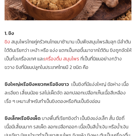
1. ขิง
ขิง
สมุนไพรไทยคู่ครัวคนไทยมาช้านาน เป็นพืชสมุนไพรล้มลุก มีลำต้น
ใต้ดินเรียกว่า เหง้า หรือ แง่ง แตกเป็นกอขึ้นมาจากใต้ดิน ขิงถูกจัดให้
เป็นทั้งเครื่องเทศ และ
เครื่องดื่ม สมุนไพร
ที่เป็นที่นิยมอย่างกว้าง
ขวาง ขิงที่นิยมปลูกในประเทศไทยมี 2 ชนิด คือ
ขิงใหญ่หรือขิงหยวกหรือขิงขาว
เป็นขิงที่มีแง่งใหญ่ ข้อห่าง เนื้อ
ละเอียด เสี้ยนน้อย รสไม่เผ็ดจัด ลอกปลอกเปลือกเห็นเนื้อสีเหลือง
เรื่อ ๆ เหมาะสำหรับทำเป็นขิงดองหรือกินเป็นขิงอ่อน
ขิงเล็กหรือขิงเผ็ด
บางพื้นที่เรียกขิงดำ เป็นขิงแง่งเล็ก สั้น ข้อถี่
เนื้อมีเสี้ยนมาก รสเผ็ด ลอกเปลือกออก เนื้อเป็นสีน้ำเงิน หรือน้ำเงิน
ปนเขียว นิยมนำมาทำเป็นยาสมุนไพร ขิงแห้ง ขิงผง ต้มเป็นเครื่องดื่ม