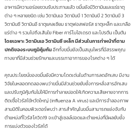
อาหารมีความอร่อยชวนรับประทานแล้ว ขมิ้นยังมีวิตามินและแร่ธาตุ
ต่าง ๆ หลายชนิด เช่น วิตามินเอ วิตามินบี 1 วิตามินบี 2 วิตามินบี 3
วิตามินซี วิตามินอี ธาตุแคลเซียม ธาตุฟอสฟอรัส ธาตุเหล็ก และเกลือ
แร่ต่าง ๆ รวมไปถึงเส้นใย Fiber คาร์โบไฮเดรต และโปรตีน เป็นต้น
โดยเฉพาะ วิตามินเอ วิตามินซี เหล็ก มีส่วนในการทำหน้าที่ตาม
ปกติของระบบภูมิคุ้มกัน
อีกทั้งขมิ้นยังเป็นสมุนไพรที่มีสรรพคุณ
ทางยาที่มีส่วนช่วยรักษาและบรรเทาอาการของโรคต่าง ๆ ได้
คุณประโยชน์ของขมิ้นยังมีความโดดเด่นในด้านการลดอักเสบ มีงาน
วิจัยในหลอดทดลองพบว่าขมิ้นมีส่วนช่วยยับยั้งการหลั่งสารอักเสบ
และปรับภูมิคุ้มกันไม่ให้มีการทำลายปอดให้เกิดความเสียหายจากการ
ติดเชื้อไวรัสไข้หวัดใหญ่ (influenza A virus) และมีการจำลองภาพ
สามมิติในคอมพิวเตอร์พบว่า สารสำคัญในขมิ้นสามารถแย่งจับกับ
ตำแหน่งที่ไวรัสโควิด19 จะเข้าสู่เซลล์ปอดและตำแหน่งที่มีผลยับยั้ง
การแบ่งตัวของไวรัสได้