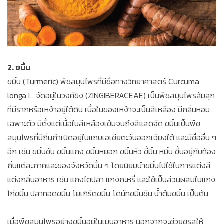
2. ขมิ้น
ขมิ้น (Turmeric) พืชสมุนไพรที่มีชื่อทางวิทยาศาสตร์ Curcuma
longa L. จัดอยู่ในวงศ์ขิง (ZINGIBERACEAE) เป็นพืชสมุนไพรล้มลุก
ที่มีรากหรือเหง้าอยู่ใต้ดิน เนื้อในของเหง้าจะเป็นสีเหลือง มีกลิ่นหอม
เฉพาะตัว มีตั้งแต่เนื้อในสีเหลืองเข้มจนถึงสีแสดจัด ขมิ้นเป็นพืช
สมุนไพรที่มีถิ่นกำเนิดอยู่ในแถบเอเชียตะวันออกเฉียงใต้ และมีชื่ออื่น ๆ
อีก เช่น ขมิ้นชัน ขมิ้นแกง ขมิ้นหยอก ขมิ้นหัว ขี้มิ้น หมิ้น ขึ้นอยู่กับท้อง
ถิ่นแต่ละภาคและของจังหวัดนั้น ๆ โดยนิยมนำขมิ้นไปใช้ในการแต่งสี
แต่งกลิ่นอาหาร เช่น แกงไตปลา แกงกะหรี่ และใช้เป็นส่วนผสมในแกง
ไก่ขมิ้น ปลาทอดขมิ้น โยเกิร์ตขมิ้น โดนัทขมิ้นชัน น้ำต้มขมิ้น เป็นต้น
เมื่อพืชสมุนไพรอย่างขมิ้นอยู่ในเมนูอาหาร นอกจากจะช่วยชูรสให้