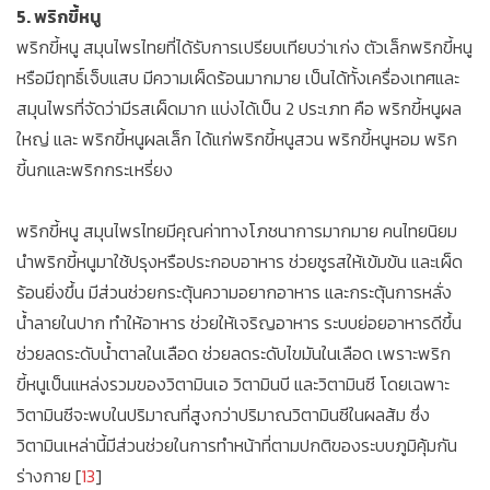
5. พริกขี้หนู
พริกขี้หนู สมุนไพรไทยที่ได้รับการเปรียบเทียบว่าเก่ง ตัวเล็กพริกขี้หนู
หรือมีฤทธิ์เจ็บแสบ มีความเผ็ดร้อนมากมาย เป็นได้ทั้งเครื่องเทศและ
สมุนไพรที่จัดว่ามีรสเผ็ดมาก แบ่งได้เป็น 2 ประเภท คือ พริกขี้หนูผล
ใหญ่ และ พริกขี้หนูผลเล็ก ได้แก่พริกขี้หนูสวน พริกขี้หนูหอม พริก
ขี้นกและพริกกระเหรี่ยง
พริกขี้หนู สมุนไพรไทยมีคุณค่าทางโภชนาการมากมาย คนไทยนิยม
นำพริกขี้หนูมาใช้ปรุงหรือประกอบอาหาร ช่วยชูรสให้เข้มข้น และเผ็ด
ร้อนยิ่งขึ้น มีส่วนช่วยกระตุ้นความอยากอาหาร และกระตุ้นการหลั่ง
น้ำลายในปาก ทำให้อาหาร ช่วยให้เจริญอาหาร ระบบย่อยอาหารดีขึ้น
ช่วยลดระดับน้ำตาลในเลือด ช่วยลดระดับไขมันในเลือด เพราะพริก
ขี้หนูเป็นแหล่งรวมของวิตามินเอ วิตามินบี และวิตามินซี โดยเฉพาะ
วิตามินซีจะพบในปริมาณที่สูงกว่าปริมาณวิตามินซีในผลส้ม ซึ่ง
วิตามินเหล่านี้มีส่วนช่วยในการทำหน้าที่ตามปกติของระบบภูมิคุ้มกัน
ร่างกาย [
13
]