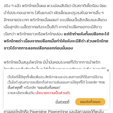
จริง ๆ แล้ว พริกไทยเป็นผล พวงอ่อนสีเขียว มีรสชาติเผ็ดร้อน นิยม
นำไปประกอบอาหาร ใส่ในแกงป่า ผัดเผ็ดและปรุงรสในอาหารอื่น ๆ
อีกหลายประเภท พริกไทยเมื่อผลแก่ จะเปลี่ยนเป็นสีเหลืองและสีแดง
เมื่อสุกจัด เมล็ดตากแห้งจะเป็นสีดำ หากนำเปลือกออกจะมีสีขาว
เรียกว่า พริกไทยขาวหรือพริกไทยล่อน
แต่ถ้าทำแห้งทั้งเปลือกจะได้
พริกไทยดำ เนื่องจากเปลือกเมื่อทำให้แห้งจะมีสีดำ ส่วนพริกไทย
ขาวได้จากการลอกเปลือกออกก่อนนั่นเอง
พริกไทยเป็นสมุนไพรไทย มีน้ำมันหอมระเหยที่ได้จากการนำพริก
ไทยดำมากลั่นด้วยไอน้ำ จะได้น้ำมันหอมระเหยร้อยละ 2 ถึง 4 และมีชัน
น้ำมัน (Oleoresin) ที่ได้จากการนำพริกไทยดำมาสกัดด้วยตัวทำลาย
เว็บไซต์นี้ใช้คุกกี้เพื่อเพิ่มประสิทธิภาพ และประสบการณ์ที่ดีในการใช้งาน
เว็บไซต์ คุณสามารถเลือกตั้งค่าความยินยอมการใช้คุกกี้ได้ โดยคลิก
“การ
ที่ระเหยได้ แล้วนำสิ่งสกัดนั้นมาระเหยตัวทำลายออกให้หมด ส่วนที่
ตั้งค่าคุกกี้”
หรือคลิก
“ยอมรับทั้งหมด”
เหลือคือชันน้ำมัน เป็นสารที่ทำให้พริกไทยมีรสเผ็ด
รายละเอียดเพิ่มเติม
นโยบายความเป็นส่วนตัว
ตั้งค่าคุกกี้
ยอมรับทั้งหมด
พริกไทยดำ เป็นสมุนไพรไทยที่มีน้ำมันหอมระเหยอยู่ร้อยละ 2-4 มีอัล
คาลอยด์หลักคือ Piperidne, Piperettine และอัลคาลอยด์ที่พบใน