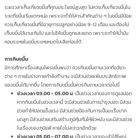
ระยะเวลาเก็บเกี่ยวขมิ้นที่คุณประโยชน์สูงสุด ไม่ควรเก็บเกี่ยวขมิ้นใน
ระยะที่ขมิ้นเริ่มแตกหน่อ เพราะจะทำให้สารสำคัญต่าง ๆ ในขมิ้นมีน้อย
ควรเก็บเกี่ยวขมิ้นที่มีอายุการปลูกอย่างน้อย 9-12 เดือน และต้องไม่
เก็บขมิ้นไว้นานเกินไป และไม่ให้ขมิ้นถูกแสงแดด เพราะจะทำให้น้ำมัน
หอมระเหยในขมิ้นระเหยหมดไปเสียก่อนได้
การกินขมิ้น
มีการศึกษาเรื่องสมุนไพรขมิ้นพบว่า ควรกินขมิ้นตามเวลาที่อวัยวะ
ต่าง ๆ ภายในร่างกายกำลังทำงาน จะมีส่วนช่วยเพิ่มประสิทธิภาพ
ของขมิ้นได้มากขึ้น โดยการกินขมิ้นนั้นควรกินตามเวลาต่อไปนี้
ช่วงเวลา 03.00 - 05.00 น
. เป็นช่วงเวลาของการดูแลปอด
หากกินขมิ้นในช่วงเวลานี้ จะมีส่วนช่วยในการบำรุงปอด มีส่วน
ช่วยทำให้ปอดแข็งแรง มีส่วนช่วยป้องกันการเป็นมะเร็งปาก
มดลูก มีส่วนช่วยเสริมสร้างภูมิคุ้มกันให้ผิวหนัง และมีส่วนช่วย
ในเรื่องของภูมิแพ้ หายใจไม่สะดวกอีกด้วย
ช่วงเวลา 05.00 - 07.00 น.
เป็นช่วงเวลาของลำไส้ใหญ่