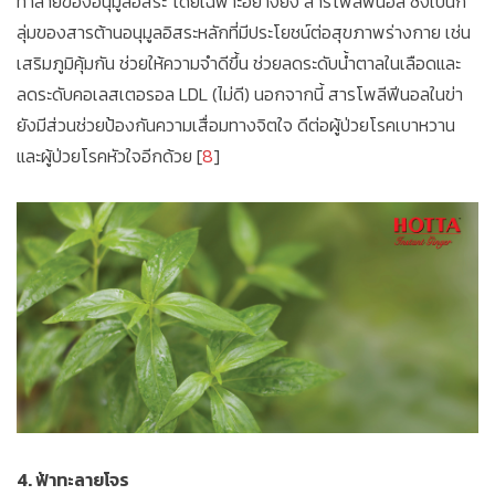
ทำลายของอนุมูลอิสระ โดยเฉพาะอย่างยิ่ง สารโพลีฟีนอล ซึ่งเป็นก
ลุ่มของสารต้านอนุมูลอิสระหลักที่มีประโยชน์ต่อสุขภาพร่างกาย เช่น
เสริมภูมิคุ้มกัน ช่วยให้ความจำดีขึ้น ช่วยลดระดับน้ำตาลในเลือดและ
ลดระดับคอเลสเตอรอล LDL (ไม่ดี) นอกจากนี้ สารโพลีฟีนอลในข่า
ยังมีส่วนช่วยป้องกันความเสื่อมทางจิตใจ ดีต่อผู้ป่วยโรคเบาหวาน
และผู้ป่วยโรคหัวใจอีกด้วย [
8
]
4. ฟ้าทะลายโจร