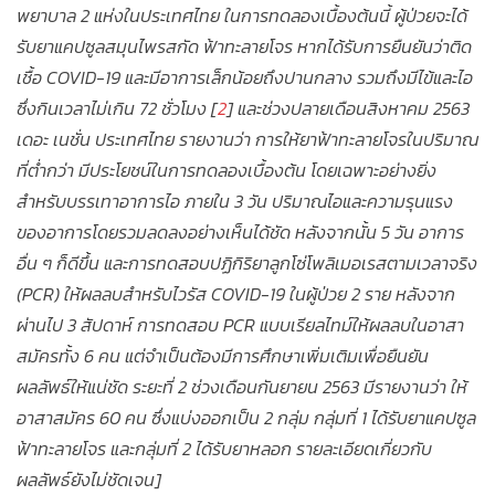
พยาบาล 2 แห่งในประเทศไทย ในการทดลองเบื้องต้นนี้ ผู้ป่วยจะได้
รับยาแคปซูลสมุนไพรสกัด ฟ้าทะลายโจร หากได้รับการยืนยันว่าติด
เชื้อ COVID-19 และมีอาการเล็กน้อยถึงปานกลาง รวมถึงมีไข้และไอ
ซึ่งกินเวลาไม่เกิน 72 ชั่วโมง [
2
] และช่วงปลายเดือนสิงหาคม 2563
เดอะ เนชั่น ประเทศไทย รายงานว่า การให้ยาฟ้าทะลายโจรในปริมาณ
ที่ต่ำกว่า มีประโยชน์ในการทดลองเบื้องต้น โดยเฉพาะอย่างยิ่ง
สำหรับบรรเทาอาการไอ ภายใน 3 วัน ปริมาณไอและความรุนแรง
ของอาการโดยรวมลดลงอย่างเห็นได้ชัด หลังจากนั้น 5 วัน อาการ
อื่น ๆ ก็ดีขึ้น และการทดสอบปฏิกิริยาลูกโซ่โพลิเมอเรสตามเวลาจริง
(PCR) ให้ผลลบสำหรับไวรัส COVID-19 ในผู้ป่วย 2 ราย หลังจาก
ผ่านไป 3 สัปดาห์ การทดสอบ PCR แบบเรียลไทม์ให้ผลลบในอาสา
สมัครทั้ง 6 คน แต่จำเป็นต้องมีการศึกษาเพิ่มเติมเพื่อยืนยัน
ผลลัพธ์ให้แน่ชัด ระยะที่ 2 ช่วงเดือนกันยายน 2563 มีรายงานว่า ให้
อาสาสมัคร 60 คน ซึ่งแบ่งออกเป็น 2 กลุ่ม กลุ่มที่ 1 ได้รับยาแคปซูล
ฟ้าทะลายโจร และกลุ่มที่ 2 ได้รับยาหลอก รายละเอียดเกี่ยวกับ
ผลลัพธ์ยังไม่ชัดเจน]