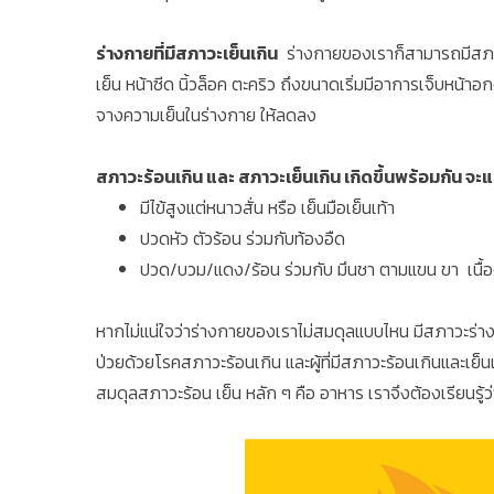
ร่างกายที่มีสภาวะเย็นเกิน
ร่างกายของเราก็สามารถมีสภาวะเ
เย็น หน้าซีด นิ้วล็อค ตะคริว ถึงขนาดเริ่มมีอาการเจ็บหน้า
จางความเย็นในร่างกาย ให้ลดลง
สภาวะร้อนเกิน และ สภาวะเย็นเกิน เกิดขึ้นพร้อมกัน 
มีไข้สูงแต่หนาวสั่น หรือ เย็นมือเย็นเท้า
ปวดหัว ตัวร้อน ร่วมกับท้องอืด
ปวด/บวม/แดง/ร้อน ร่วมกับ มึนชา ตามแขน ขา เนื้อ
หากไม่แน่ใจว่าร่างกายของเราไม่สมดุลแบบไหน มีสภาวะร่างก
ป่วยด้วยโรคสภาวะร้อนเกิน และผู้ที่มีสภาวะร้อนเกินและเย็นเ
สมดุลสภาวะร้อน เย็น หลัก ๆ คือ อาหาร เราจึงต้องเรียนรู้ว