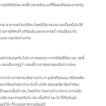
หวานต่อให้อร่อย สดชื่น คลายร้อน แต่ก็มีผลเสียเยอะมากเช่น
าย สามารถนำมาใช้ประโยชน์ได้มากมาย และเป็นหนึ่งในวิธี
างกายให้คงที่ แก้ร้อนใน และกระหายน้ำ ก่อนอื่นเราไป
งและเหมาะสมกับร่างกาย
มีอย่างสมดุลกัน ในร่างกายของเรา หากมีฤทธิ์ร้อน และ ฤทธิ์
งบ้าง ลองสังเกตุดูว่า ตอนนี้ร่างกายของคุณมีสภาวะไหน
อกจากร่างกายตามเส้นทางต่าง ๆ จุดใดที่อ่อนแอ หรือทนพิษ
จะเตือนด้วยอาการ หิวน้ำ สะอึก อ่อนเพลีย มือเท้าร้อน
่ร้ายแรงขึ้นได้ เช่น โรคหัวใจ โรคเกาต์ เบาหวาน ความดัน
ิมานมากจนเกินไป เช่น เนื้อสัตว์ นม ไข่ ที่มีไขมันสูง
ย็นเข้าไป ก็จะบรรเทาความร้อนได้