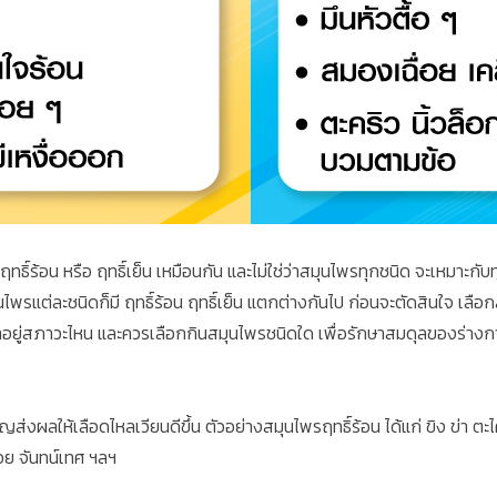
งก็มีฤทธิ์ร้อน หรือ ฤทธิ์เย็น เหมือนกัน และไม่ใช่ว่าสมุนไพรทุกชนิด จะเห
ไพรแต่ละชนิดก็มี ฤทธิ์ร้อน ฤทธิ์เย็น แตกต่างกันไป ก่อนจะตัดสินใจ เลื
องเราอยู่สภาวะไหน และควรเลือกกินสมุนไพรชนิดใด เพื่อรักษาสมดุลของร่าง
ส่งผลให้เลือดไหลเวียนดีขึ้น ตัวอย่างสมุนไพรฤทธิ์ร้อน ได้แก่ ขิง ข่า ตะไ
ย จันทน์เทศ ฯลฯ