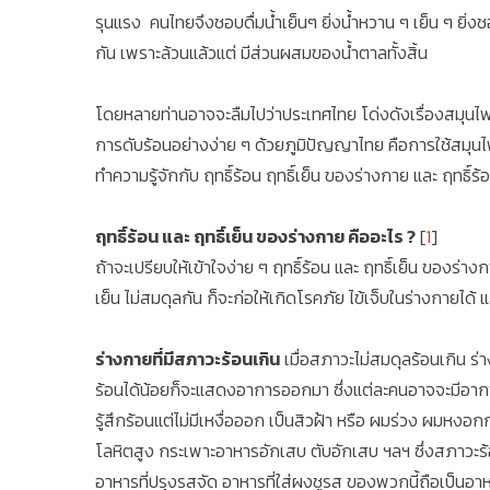
รุนแรง คนไทยจึงชอบดื่มน้ำเย็นๆ ยิ่งน้ำหวาน ๆ เย็น ๆ ยิ่ง
กัน เพราะล้วนแล้วแต่ มีส่วนผสมของน้ำตาลทั้งสิ้น
โดยหลายท่านอาจจะลืมไปว่าประเทศไทย โด่งดังเรื่องสมุนไพ
การดับร้อนอย่างง่าย ๆ ด้วยภูมิปัญญาไทย คือการใช้สมุนไพร
ทำความรู้จักกับ ฤทธิ์ร้อน ฤทธิ์เย็น ของร่างกาย และ ฤทธิ์
ฤทธิ์ร้อน และ ฤทธิ์เย็น ของร่างกาย คืออะไร ?
[
1
]
ถ้าจะเปรียบให้เข้าใจง่าย ๆ ฤทธิ์ร้อน และ ฤทธิ์เย็น ของร่
เย็น ไม่สมดุลกัน ก็จะก่อให้เกิดโรคภัย ไข้เจ็บในร่างกายได้
ร่างกายที่มีสภาวะร้อนเกิน
เมื่อสภาวะไม่สมดุลร้อนเกิน ร
ร้อนได้น้อยก็จะแสดงอาการออกมา ซึ่งแต่ละคนอาจจะมีอาการเ
รู้สึกร้อนแต่ไม่มีเหงื่อออก เป็นสิวฝ้า หรือ ผมร่วง ผมหง
โลหิตสูง กระเพาะอาหารอักเสบ ตับอักเสบ ฯลฯ ซึ่งสภาวะร้อนเก
อาหารที่ปรุงรสจัด อาหารที่ใส่ผงชูรส ของพวกนี้ถือเป็นอาห