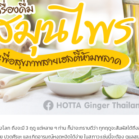
องโลก ถึงจะมี 3 ฤดู แต่หลาย ๆ ท่าน ก็น่าจะทราบดีว่า ทุกฤดูจะสัมผัสได้
ีย ปวดศีรษะ และเกิดอารมณ์หงุดหงิดได้ง่าย ในสภาวะเช่นนี้จะต้อง ดูแลส