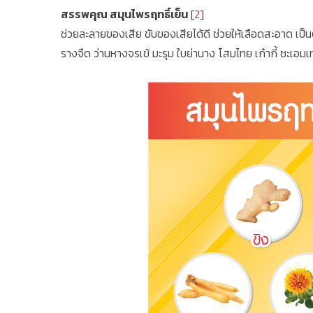
สรรพคุณ สมุนไพรฤทธิ์เย็น
[
2
]
ช่วยละลายของเสีย ขับของเสียได้ดี ช่วยให้เลือดสะอาด เป
รางจืด ว่านหางจรเข้ มะรุม ใบย่านาง โสมไทย เก๋ากี้ ชะเอม