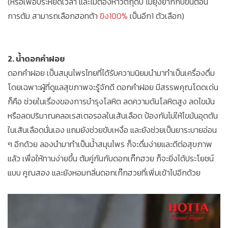
(หรือเพื่อประหยัดเวลา และไม่ต้องหาวัตถุดิบ ไม่ยุ่งยากกับขั้นตอน
การต้ม สามารถเลือกฮอทต้า
ขิง100%
เป็นอีก1 ตัวเลือก)
2. น้ำดอกคำฝอย
ดอกคำฝอย เป็นสมุนไพรไทยที่ได้รับความนิยมนำมาทำเป็นเครื่องดื่ม
โดยเฉพาะผู้ที่ดูแลสุขภาพจะรู้จักดี ดอกคำฝอย มีสรรพคุณโดดเด่น
ก็คือ ช่วยในเรื่องของการบำรุงโลหิต ลดความดันโลหิตสูง ลดไขมัน
หรือลดปริมาณคลอเรสเตอรอลในเส้นเลือด ป้องกันไม่ให้ไขมันอุดตัน
ในเส้นเลือดนั่นเอง แถมยังช่วยขับเหงื่อ และยังช่วยเป็นยาระบายอ่อน
ๆ อีกด้วย ลองนำมาทำเป็นน้ำสมุนไพร ก็จะดื่มง่ายและดีต่อสุขภาพ
แล้ว เพื่อให้ทานง่ายขึ้น ต้มคู่กันกับดอกเก๊กฮวย ก็จะยิ่งได้ประโยชน์
แบบ คูณสอง และยังหอมกลิ่นดอกเก๊กฮวยที่เพิ่มเข้าไปอีกด้วย