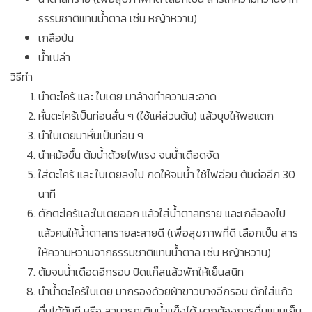
ธรรมชาติแทนน้ำตาล เช่น หญ้าหวาน)
เกลือป่น
น้ำเปล่า
วิธีทำ
นำตะไคร้ และ ใบเตย มาล้างทำความสะอาด
หั่นตะไคร้เป็นท่อนสั่น ๆ (ใช้แค่ส่วนต้น) แล้วบุบให้พอแตก
นำใบเตยมาหั่นเป็นท่อน ๆ
นำหม้อขึ้น ต้มน้ำด้วยไฟแรง จนน้ำเดือดจัด
ใส่ตะไคร้ และ ใบเตยลงไป กดให้จมน้ำ ใช้ไฟอ่อน ต้มต่ออีก 30
นาที
ตักตะไคร้และใบเตยออก แล้วใส่น้ำตาลทราย และเกลือลงไป
แล้วคนให้น้ำตาลทรายละลายดี (เพื่อสุขภาพที่ดี เลือกเป็น สาร
ให้ความหวานจากธรรมชาติแทนน้ำตาล เช่น หญ้าหวาน)
ต้มจนน้ำเดือดอีกรอบ ปิดแก๊สแล้วพักให้เย็นสนิท
นำน้ำตะไคร้ใบเตย มากรองด้วยผ้าขาวบางอีกรอบ ตักใส่แก้ว
ดื่มได้ทันที หรือ สามารถเติมน้ำแข็งได้ หากต้องการดื่มแบบเย็น