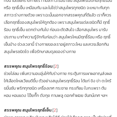
ทั้งนี้ ไม่ใช่แค่ร่างกายเรา ที่มีสภาวะร้อน เย็น สมุนไพรเองก็มีฤทธิ์ร้อน
หรือ ฤทธิ์เย็น เหมือนกัน และไม่ใช่ว่าสมุนไพรทุกชนิด จะเหมาะกับทุก
สภาวะร่างกายด้วย เพราะฉะนั้นนอกจากสรรพคุณที่ดีแล้ว เราก็ควร
เลือกฤทธิ์ของสมุนไพรให้ถูกต้อง เพราะสมุนไพรแต่ละชนิดก็มี ฤทธิ์
ร้อน ฤทธิ์เย็น แตกต่างกันไป ก่อนจะตัดสินใจ เลือกสมุนไพร มารับ
ประทาน มาทำความรู้จักกันก่อนว่า สมุนไพรไหนมีฤทธิ์ร้อน หรือ ฤทธิ์
เย็นบ้าง ช่วงเวลานี้ ร่างกายของเราอยู่สภาวะไหน และควรเลือกกิน
สมุนไพรชนิดใด เพื่อรักษาสมดุลของร่างกาย
สรรพคุณ สมุนไพรฤทธิ์ร้อน
[
2
]
ช่วยไล่ลม เพิ่มความอบอุ่นให้กับร่างกาย กระตุ้นการเผาผลาญส่งผล
ให้เลือดไหลเวียนดีขึ้น ตัวอย่างสมุนไพรฤทธิ์ร้อน ได้แก่ ขิง ข่า ตะไคร้
ขมิ้นชัน พริกทุกชนิด เครื่องเทศ กระชาย กระเทียม ใบกะเพรา ต้น
หอม หอมแดง โป๊ยกั๊ก ตังกุย กานพลู ดอกคำฝอย จันทน์เทศ ฯลฯ
สรรพคุณ สมุนไพรฤทธิ์เย็น
[
2
]