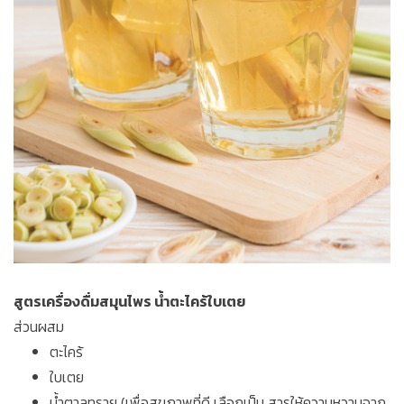
สูตรเครื่องดื่มสมุนไพร น้ำตะไคร้ใบเตย
ส่วนผสม
ตะไคร้
ใบเตย
น้ำตาลทราย (เพื่อสุขภาพที่ดี เลือกเป็น สารให้ความหวานจาก