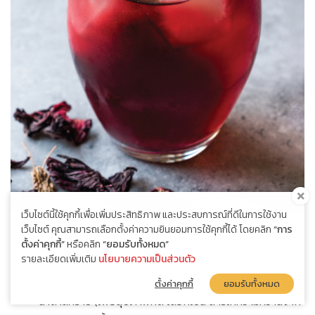
เว็บไซต์นี้ใช้คุกกี้เพื่อเพิ่มประสิทธิภาพ และประสบการณ์ที่ดีในการใช้งาน
เว็บไซต์ คุณสามารถเลือกตั้งค่าความยินยอมการใช้คุกกี้ได้ โดยคลิก
“การ
สูตรเครื่องดื่มสมุนไพร น้ำกระเจี๊ยบ
ตั้งค่าคุกกี้”
หรือคลิก
“ยอมรับทั้งหมด”
รายละเอียดเพิ่มเติม
นโยบายความเป็นส่วนตัว
ส่วนผสม
กระเจี๊ยบแห้ง
ตั้งค่าคุกกี้
ยอมรับทั้งหมด
น้ำตาลทราย (เพื่อสุขภาพที่ดี เลือกเป็น สารให้ความหวานจาก