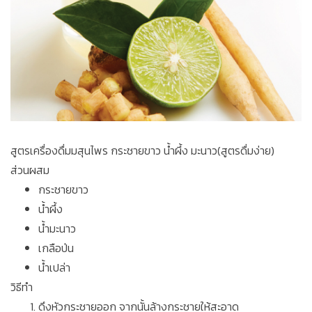
สูตรเครื่องดื่มมสุนไพร กระชายขาว น้ำผึ้ง มะนาว(สูตรดื่มง่าย)
ส่วนผสม
กระชายขาว
นํ้าผึ้ง
นํ้ามะนาว
เกลือป่น
นํ้าเปล่า
วิธีทำ
ดึงหัวกระชายออก จากนั้นล้างกระชายให้สะอาด