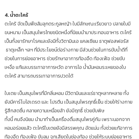
4. น้ำตะไคร้
ตะไคร้ จัดเป็นพืชล้มลุกตระกูลหญ้า ใบมีลักษณะเรียวยาว ปลายใบมี
ขนหนาม เป็นสมุนไพรไทยชนิดหนึ่งที่นิยมนำมาประกอบอาหาร ตะไคร้
เป็นทั้งยารักษาโรคและยังมีทั้งวิตามินเอ แคลเซียม ธาตุฟอสฟอรัส
ธาตุเหล็ก ฯลฯ ที่มีประโยชน์ต่อร่างกาย มีส่วนช่วยในการขับน้ำดีที่
ช่วยในการย่อยอาหาร ช่วยรักษาอาการท้องอืด ท้องเฟ้อ ช่วยขับ
เหงื่อ แก้และบรรเทาอาการหวัด อาการไอ น้ำมันหอมระเหยของใบ
ตะไคร้ สามารถบรรเทาอาการปวดได้
ใบเตย เป็นสมุนไพรที่มีกลิ่นหอม มีวิตามินและแร่ธาตุหลากหลาย ทั้ง
ยังมีคาร์โบไฮเดรต และ โปรตีน เป็นสมุนไพรฤทธิ์เย็น ช่วยให้ร่างกาย
รู้สึกสดชื่น คลายความเหนื่อยล้า ยังมีฤทธิ์ ช่วยขับพิษ
ทั้งนี้ คนจึงนิยม นำมาทำเป็นเครื่องดื่มสมุนไพรคู่กัน เพราะนอกจาก
หอมอร่อยแล้ว ตะไคร้ใบเตยยังมีสรรพคุณ อัดแน่น ทั้งช่วยแก้อาการ
ท้องอืด ท้องเฟ้อ ขับลม จุกเสียดในช่องท้อง ช่วยให้ระบบย่อยอาหาร