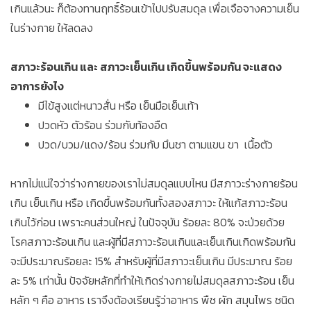
เกินแล้วนะ ก็ต้องทานฤทธิ์ร้อนเข้าไปปรับสมดุล เพื่อเจือจางความเย็น
ในร่างกาย ให้ลดลง
สภาวะร้อนเกิน และ สภาวะเย็นเกิน เกิดขึ้นพร้อมกัน จะแสดง
อาการยังไง
มีไข้สูงแต่หนาวสั่น หรือ เย็นมือเย็นเท้า
ปวดหัว ตัวร้อน ร่วมกับท้องอืด
ปวด/บวม/แดง/ร้อน ร่วมกับ มึนชา ตามแขน ขา เนื้อตัว
หากไม่แน่ใจว่าร่างกายของเราไม่สมดุลแบบไหน มีสภาวะร่างกายร้อน
เกิน เย็นเกิน หรือ เกิดขึ้นพร้อมกันทั้งสองสภาวะ ให้แก้สภาวะร้อน
เกินไว้ก่อน เพราะคนส่วนใหญ่ ในปัจจุบัน ร้อยละ 80% จะป่วยด้วย
โรคสภาวะร้อนเกิน และผู้ที่มีสภาวะร้อนเกินและเย็นเกินเกิดพร้อมกัน
จะมีประมาณร้อยละ 15% สำหรับผู้ที่มีสภาวะเย็นเกิน มีประมาณ ร้อย
ละ 5% เท่านั้น ปัจจัยหลักที่ทำให้เกิดร่างกายไม่สมดุลสภาวะร้อน เย็น
หลัก ๆ คือ อาหาร เราจึงต้องเรียนรู้ว่าอาหาร พืช ผัก สมุนไพร ชนิด