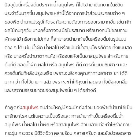
ปัจจุบันนี้เครื่องดื่มประเภทน้ำสมุนไพร ก็ได้เข้ามามีบทบาทในชีวิต
ประจำวันมากขึ้น สมุนไพรเหล่านี้ได้จากการนำส่วนประกอบต่าง ๆ
ของพืช นำมาแปรรูปให้ตรงกับความต้องการของเรามากขึ้น เช่น ผัก
ผลไม้กินทุกวัน บางครั้งอาจจะเบื่อในรสชาติ หรือบางคนไม่ชอบทาน
ผักผลไม้ หรือทานไม่เก่ง ก็สามารถนำมาทำเป็นเครื่องดื่มในรูปแบบ
ต่าง ๆ ได้ เช่น น้ำผัก น้ำผลไม้ หรือแม้แต่น้ำสมุนไพรก็ด้วย ทั้งแบบสด
หรือ บางครั้งนำมาตากแห้ง หรืออบแห้งเป็นชาสมุนไพร สำหรับการ
ดื่มที่ดี ของน้ำผัก ผลไม้ หรือ สมุนไพร ก็ดี ควรดื่มแบบชิมช้า ๆ และ
ควรดื่มทันทีหลังปรุงเสร็จ เพราะจะยังคงคุณค่าทางอาหาร ยา ได้ดี
มากกว่า ทิ้งไว้นาน ๆ แล้ว เพราะจะทำให้คุณค่าลดลง ทั้งยังคงกลิ่น
และรสตามธรรมชาติของสมุนไพรนั้น ๆ ได้อย่างดี
ถ้าพูดถึง
สมุนไพร
คนส่วนใหญ่มักจะนึกถึงส่วน ของพืชที่นำมาใช้เป็น
ยารักษาโรค แต่ในความเป็นจริงและ การนำมาทำเป็นเครื่องดื่มน้ำ
สมุนไพร น้ำผลไม้ น้ำผัก หรือชาสมุนไพร ล้วนแล้วแต่จะทำให้ร่างกาย
กระชุ่ม กระชวย มีชีวิตชีวา คลายร้อน คลายเครียด และยังช่วยลดสาร