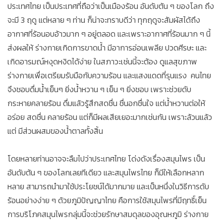
ประเทศไทย เป็นประเทศที่ถือว่าเป็นเมืองร้อน อันดับต้น ๆ ของโลก ถึง
จะมี 3 ฤดู แต่หลาย ๆ ท่าน ก็น่าจะทราบดีว่า ทุกฤดูจะสัมผัสได้ถึง
อากาศที่ร้อนอบอ้าวมาก ๆ อยู่ตลอด และเพราะอากาศที่ร้อนมาก ๆ นี้
ส่งผลให้ ร่างกายเกิดการขาดน้ำ มีอาการอ่อนเพลีย ปวดศีรษะ และ
เกิดอารมณ์หงุดหงิดได้ง่าย ในสภาวะเช่นนี้จะต้อง ดูแลสุขภาพ
ร่างกายเพื่อเตรียมรับมือกับความร้อน และแสงแดดที่รุนแรง คนไทย
จึงชอบดื่มน้ำเย็นๆ ยิ่งน้ำหวาน ๆ เย็น ๆ ยิ่งชอบ เพราะช่วยดับ
กระหายคลายร้อน ดื่มแล้วรู้สึกสดชื่น ชื่นอกชื่นใจ แต่น้ำหวานต่อให้
อร่อย สดชื่น คลายร้อน แต่ก็มีผลเสียเยอะมากเช่นกัน เพราะล้วนแล้ว
แต่ มีส่วนผสมของน้ำตาลทั้งสิ้น
โดยหลายท่านอาจจะลืมไปว่าประเทศไทย โด่งดังเรื่องสมุนไพร เป็น
อันดับต้น ๆ ของโลกเลยทีเดียว และสมุนไพรไทย ก็มีให้เลือกหลาก
หลาย สามารถนำมาใช้ประโยชน์ได้มากมาย และเป็นหนึ่งในวิธีการดับ
ร้อนอย่างง่าย ๆ ด้วยภูมิปัญญาไทย คือการใช้สมุนไพรที่มีฤทธิ์เย็น
การบริโภคสมุนไพรกลุ่มนี้จะช่วยรักษาสมดุลของอุณหภูมิ ร่างกาย