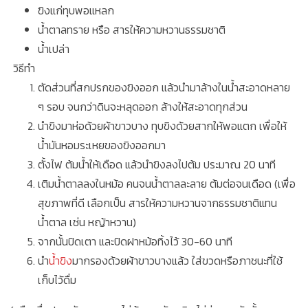
ขิงแก่ทุบพอแหลก
น้ำตาลทราย หรือ สารให้ความหวานธรรมชาติ
น้ำเปล่า
วิธีทำ
ตัดส่วนที่สกปรกของขิงออก แล้วนำมาล้างในน้ำสะอาดหลาย
ๆ รอบ จนกว่าดินจะหลุดออก ล้างให้สะอาดทุกส่วน
นำขิงมาห่อด้วยผ้าขาวบาง ทุบขิงด้วยสากให้พอแตก เพื่อให้
น้ำมันหอมระเหยของขิงออกมา
ตั้งไฟ ต้มน้ำให้เดือด แล้วนำขิงลงไปต้ม ประมาณ 20 นาที
เติมน้ำตาลลงในหม้อ คนจนน้ำตาลละลาย ต้มต่อจนเดือด (เพื่อ
สุขภาพที่ดี เลือกเป็น สารให้ความหวานจากธรรมชาติแทน
น้ำตาล เช่น หญ้าหวาน)
จากนั้นปิดเตา และปิดฝาหม้อทิ้งไว้ 30-60 นาที
นำ
น้ำขิง
มากรองด้วยผ้าขาวบางแล้ว ใส่ขวดหรือภาชนะที่ใช้
เก็บไว้ดื่ม