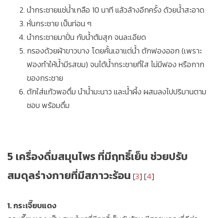
นำกระชายแช่น้ำเกลือ 10 นาที แล้วล้างอีกครั้ง ด้วยน้ำสะอาด
หั่นกระชาย เป็นท่อน ๆ
นำกระชายมาปั่น กับน้ำต้มสุก จนละเอียด
กรองด้วยผ้าขาวบาง โดยคั้นเอาแต่น้ำ ตักฟองออก (เพราะ
ฟองทำให้น้ำมีรสขม) จนได้น้ำกระชายที่ใส ไม่มีฟอง หรือกาก
ของกระชาย
ตักใส่แก้วพอดื่ม นำน้ำมะนาว และน้ำผึ้ง ผสมลงไปปริมานตาม
ชอบ พร้อมดื่ม
5 เครื่องดื่มสมุนไพร ที่มีฤทธิ์เย็น ช่วยปรับ
สมดุลร่างกายที่มีสภาวะร้อน
[
3
] [
4
]
1. กระเจี๊ยบแดง