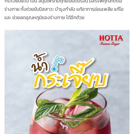
กระเจี๊ยบแดง เป็น สมุนไพรที่มีฤทธิ์เย็นดับร้อน มีสรรพคุณที่ดีต่อ
ร่างกาย ทั้งช่วยขับปัสสาวะ บำรุงกำลัง แก้อาการอ่อนเพลีย แก้ไอ
และ ช่วยลดอุณหภูมิของร่างกาย ได้อีกด้วย