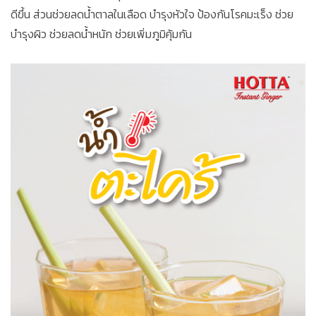
ดีขึ้น ส่วนช่วยลดน้ำตาลในเลือด บำรุงหัวใจ ป้องกันโรคมะเร็ง ช่วย
บำรุงผิว ช่วยลดน้ำหนัก ช่วยเพิ่มภูมิคุ้มกัน