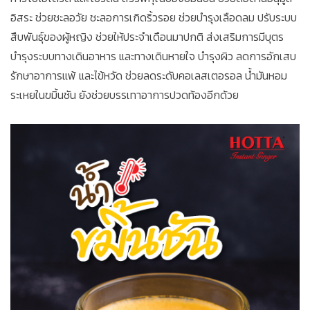
อิสระ ช่วยชะลอวัย ชะลอการเกิดริ้วรอย ช่วยบำรุงเลือดลม ปรับระบบ
สืบพันธุ์ของผู้หญิง ช่วยให้ประจำเดือนมาปกติ ส่งเสริมการมีบุตร
บำรุงระบบทางเดินอาหาร และทางเดินหายใจ บำรุงผิว ลดการอักเสบ
รักษาอาการแพ้ และไข้หวัด ช่วยลดระดับคอเลสเตอรอล น้ำมันหอม
ระเหยในขมิ้นชัน ยังช่วยบรรเทาอาการปวดท้องอีกด้วย