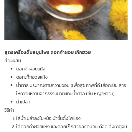
สูตรเครื่องดื่มสมุนไพร ดอกคำฝอย เก๊กฮวย
ส่วนผสม
ดอกคำฝอยแห้ง
ดอกเก๊กฮวยแห้ง
น้ำตาล ปริมาณตามความชอบ (เพื่อสุขภาพที่ดี เลือกเป็น สาร
ให้ความหวานจากธรรมชาติแทนน้ำตาล เช่น หญ้าหวาน)
น้ำเปล่า
วิธีทำ
ใส่น้ำเปล่าลงในหม้อ นำขึ้นตั้งไฟแรง
ใส่ดอกคำฝอยแห้ง และดอกเก๊กฮวยลงต้มจนเดือด สังเกตุจน