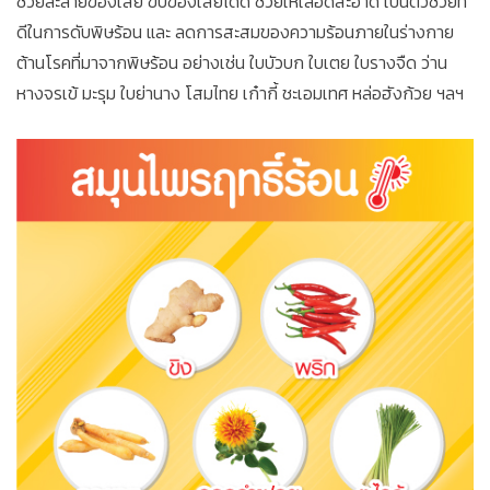
ช่วยละลายของเสีย ขับของเสียได้ดี ช่วยให้เลือดสะอาด เป็นตัวช่วยที่
ดีในการดับพิษร้อน และ ลดการสะสมของความร้อนภายในร่างกาย
ต้านโรคที่มาจากพิษร้อน อย่างเช่น ใบบัวบก ใบเตย ใบรางจืด ว่าน
หางจรเข้ มะรุม ใบย่านาง โสมไทย เก๋ากี้ ชะเอมเทศ หล่อฮังก้วย ฯลฯ