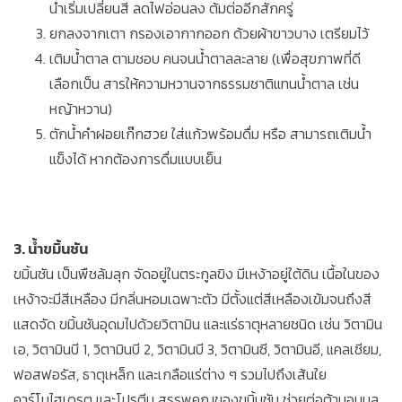
น้ำเริ่มเปลี่ยนสี ลดไฟอ่อนลง ต้มต่ออีกสักครู่
ยกลงจากเตา กรองเอากากออก ด้วยผ้าขาวบาง เตรียมไว้
เติมน้ำตาล ตามชอบ คนจนน้ำตาลละลาย (เพื่อสุขภาพที่ดี
เลือกเป็น สารให้ความหวานจากธรรมชาติแทนน้ำตาล เช่น
หญ้าหวาน)
ตักน้ำคำฝอยเก๊กฮวย ใส่แก้วพร้อมดื่ม หรือ สามารถเติมน้ำ
แข็งได้ หากต้องการดื่มแบบเย็น
3. น้ำขมิ้นชัน
ขมิ้นชัน เป็นพืชล้มลุก จัดอยู่ในตระกูลขิง มีเหง้าอยู่ใต้ดิน เนื้อในของ
เหง้าจะมีสีเหลือง มีกลิ่นหอมเฉพาะตัว มีตั้งแต่สีเหลืองเข้มจนถึงสี
แสดจัด ขมิ้นชันอุดมไปด้วยวิตามิน และแร่ธาตุหลายชนิด เช่น วิตามิน
เอ, วิตามินบี 1, วิตามินบี 2, วิตามินบี 3, วิตามินซี, วิตามินอี, แคลเซียม,
ฟอสฟอรัส, ธาตุเหล็ก และเกลือแร่ต่าง ๆ รวมไปถึงเส้นใย
คาร์โบไฮเดรต และโปรตีน สรรพคุณของขมิ้นชัน ช่วยต่อต้านอนุมูล