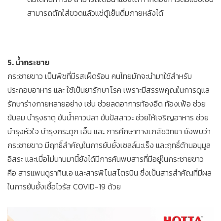
สามารถตักใส่ขวดแล้วแช่ตู้เย็นดื่มภายหลังได้
5. น้ำกระชาย
กระชายขาว เป็นพืชที่มีรสเผ็ดร้อน คนไทยมักจะนำมาใช้สำหรับ
ประกอบอาหาร และ ใช้เป็นยารักษาโรค เพราะมีสรรพคุณในการดูแล
รักษาร่างกายหลายอย่าง เช่น ช่วยลดอาการท้องอืด ท้องเฟ้อ ช่วย
ขับลม บำรุงธาตุ ขับน้ำคาวปลา ขับปัสสาวะ ช่วยให้เจริญอาหาร ช่วย
บำรุงหัวใจ บำรุงกระดูก เอ็น และ การศึกษาทางเภสัชวิทยา ยังพบว่า
กระชายขาว มีฤทธิ์สำคัญในการยับยั้งเซลล์มะเร็ง และฤทธิ์ต้านอนุมูล
อิสระ และเมื่อไม่นานมานี้ยังได้มีการค้นพบสารที่มีอยู่ในกระชายขาว
คือ สารแพนดูราทินเอ และสารพิโนสโตรบิน ซึ่งเป็นสารสำคัญที่มีผล
ในการยับยั้งเชื้อไวรัส COVID-19 ด้วย