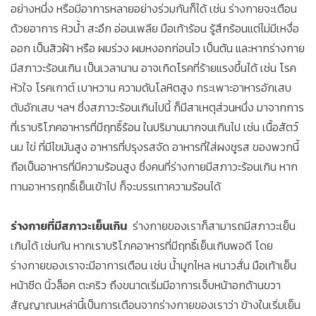
อย่างหนึ่ง หรือมีอาการหลายอย่างร่วมกันก็ได้ เช่น ร่างกายจะเตือน
ด้วยอาการ หิวน้ำ สะอึก อ่อนเพลีย มือเท้าร้อน รู้สึกร้อนแต่ไม่มีเหงื่อ
ออก เป็นสิวฝ้า หรือ ผมร่วง ผมหงอกก่อนไว เป็นต้น และหากร่างกาย
มีสภาวะร้อนเกิน เป็นเวลานาน อาจเกิดโรคที่ร้ายแรงขึ้นได้ เช่น โรค
หัวใจ โรคเกาต์ เบาหวาน ความดันโลหิตสูง กระเพาะอาหารอักเสบ
ตับอักเสบ ฯลฯ ซึ่งสภาวะร้อนเกินไปนี้ ก็มีสาเหตุส่วนหนึ่ง มาจากการ
ที่เราบริโภคอาหารที่มีฤทธิ์ร้อน ในปริมานมากจนเกินไป เช่น เนื้อสัตว์
นม ไข่ ที่มีไขมันสูง อาหารที่ปรุงรสจัด อาหารที่ใส่ผงชูรส ของพวกนี้
ถือเป็นอาหารที่มีความร้อนสูง ซึ่งคนที่ร่างกายมีสภาวะร้อนเกิน หาก
ทานอาหารฤทธิ์เย็นเข้าไป ก็จะบรรเทาความร้อนได้
ร่างกายที่มีสภาวะเย็นเกิน
ร่างกายของเราก็สามารถมีสภาวะเย็น
เกินได้ เช่นกัน หากเราบริโภคอาหารที่มีฤทธิ์เย็นเกินพอดี โดย
ร่างกายของเราจะมีอาการเตือน เช่น น้ำมูกไหล หนาวสั่น มือเท้าเย็น
หน้าซีด นิ้วล็อค ตะคริว ถึงขนาดเริ่มมีอาการเจ็บหน้าอกด้านขวา
สัญญาณเหล่านี้เป็นการเตือนจากร่างกายของเราว่า ข้างในเริ่มเย็น