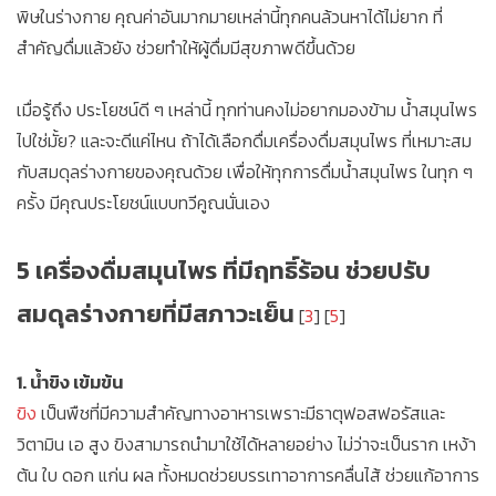
พิษในร่างกาย คุณค่าอันมากมายเหล่านี้ทุกคนล้วนหาได้ไม่ยาก ที่
สำคัญดื่มแล้วยัง ช่วยทำให้ผู้ดื่มมีสุขภาพดีขึ้นด้วย
เมื่อรู้ถึง ประโยชน์ดี ๆ เหล่านี้ ทุกท่านคงไม่อยากมองข้าม น้ำสมุนไพร
ไปใช่มั้ย? และจะดีแค่ไหน ถ้าได้เลือกดื่มเครื่องดื่มสมุนไพร ที่เหมาะสม
กับสมดุลร่างกายของคุณด้วย เพื่อให้ทุกการดื่มน้ำสมุนไพร ในทุก ๆ
ครั้ง มีคุณประโยชน์แบบทวีคูณนั่นเอง
5 เครื่องดื่มสมุนไพร ที่มีฤทธิ์ร้อน ช่วยปรับ
สมดุลร่างกายที่มีสภาวะเย็น
[
3
] [
5
]
1. น้ำขิง เข้มข้น
ขิง
เป็นพืชที่มีความสำคัญทางอาหารเพราะมีธาตุฟอสฟอรัสและ
วิตามิน เอ สูง ขิงสามารถนำมาใช้ได้หลายอย่าง ไม่ว่าจะเป็นราก เหง้า
ต้น ใบ ดอก แก่น ผล ทั้งหมดช่วยบรรเทาอาการคลื่นไส้ ช่วยแก้อาการ