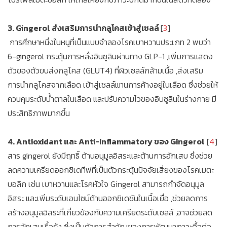
3. Gingerol ส่งเสริมการนำกลูโคสเข้าสู่เซลล์
[
3
]
การศึกษาหนึ่งในหนูที่เป็นแบบจำลองโรคเบาหวานประเภท 2 พบว่า
6-gingerol กระตุ้นการหลั่งอินซูลินผ่านทาง GLP-1 ,เพิ่มการแสดง
ตัวของตัวขนส่งกลูโคส (GLUT4) ที่ผิวเซลล์กล้ามเนื้อ ,ส่งเสริม
การนำกลูโคสจากเลือด เข้าสู่เซลล์แทนการค้างอยู่ในเลือด ซึ่งช่วยให้
ควบคุมระดับน้ำตาลในเลือด และปรับความไวของอินซูลินในร่างกาย มี
ประสิทธิภาพมากขึ้น
4. Antioxidant และ Anti-Inflammatory ของ Gingerol
[
4
]
สาร gingerol ยังมีฤทธิ์ ต้านอนุมูลอิสระและต้านการอักเสบ ซึ่งช่วย
ลดความเครียดออกซิเดทีฟที่เป็นตัวกระตุ้นปัจจัยเสี่ยงของโรคเมตะ
บอลิก เช่น เบาหวานและโรคหัวใจ Gingerol สามารถกำจัดอนุมูล
อิสระ และเพิ่มระดับเอนไซม์ต้านออกซิเดชันในเนื้อเยื่อ ,ช่วยลดการ
สร้างอนุมูลอิสระที่เกี่ยวข้องกับความเครียดระดับเซลล์ ,อาจช่วยลด
การอักเสบเรื้อรัง ซึ่งเป็นตัวการสำคัญของการพัฒนาภาวะดื้อต่อ