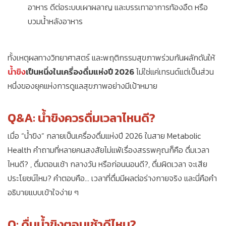
อาหาร ดีต่อระบบเผาผลาญ และบรรเทาอาการท้องอืด หรือ
บวมน้ำหลังอาหาร
ทั้งเหตุผลทางวิทยาศาสตร์ และพฤติกรรมสุขภาพร่วมกันผลักดันให้
น้ำขิง
เป็นหนึ่งในเครื่องดื่มแห่งปี 2026
ไม่ใช่แค่เทรนด์แต่เป็นส่วน
หนึ่งของยุคแห่งการดูแลสุขภาพอย่างมีเป้าหมาย
Q&A: น้ำขิงควรดื่มเวลาไหนดี?
เมื่อ “น้ำขิง” กลายเป็นเครื่องดื่มแห่งปี 2026 ในสาย Metabolic
Health คำถามที่หลายคนสงสัยไม่แพ้เรื่องสรรพคุณก็คือ ดื่มเวลา
ไหนดี? , ดื่มตอนเช้า กลางวัน หรือก่อนนอนดี?, ดื่มผิดเวลา จะเสีย
ประโยชน์ไหม? คำตอบคือ… เวลาที่ดื่มมีผลต่อร่างกายจริง และนี่คือคำ
อธิบายแบบเข้าใจง่าย ๆ
Q: ดื่มน้ำขิงตอนเช้าดีไหม?