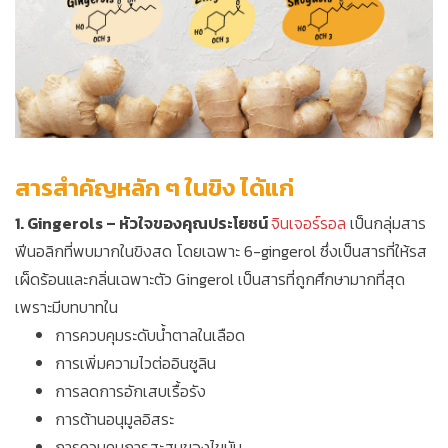
สารสำคัญหลัก ๆ ในขิง ได้แก่
1. Gingerols – หัวใจของคุณประโยชน์
จินเจอร์รอล
เป็นกลุ่มสาร
ฟีนอลิกที่พบมากในขิงสด โดยเฉพาะ 6-gingerol ซึ่งเป็นสารที่ให้รส
เผ็ดร้อนและกลิ่นเฉพาะตัว Gingerol เป็นสารที่ถูกศึกษามากที่สุด
เพราะมีบทบาทใน
การควบคุมระดับน้ำตาลในเลือด
การเพิ่มความไวต่ออินซูลิน
การลดการอักเสบเรื้อรัง
การต้านอนุมูลอิสระ
การควบคุมการสะสมของไขมัน