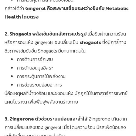
กล่าวได้ว่า
Gingerol คือสะพานเชื่อมระหว่างขิงกับ Metabolic
Health โดยตรง
2. Shogaols พลังเข้มข้นหลังการแปรรูป
เมื่อขิงผ่านความร้อน
หรือการอบแห้ง gingerols จะเปลี่ยนเป็น
shogaols
ซึ่งมีฤทธิ์ทาง
ชีวภาพเข้มข้นขึ้น Shogaols มีบทบาทเด่นใน
การต้านการอักเสบ
การต้านอนุมูลอิสระ
การกระตุ้นการใช้พลังงาน
การช่วยระบบย่อยอาหาร
นี่คือเหตุผลที่น้ำขิงร้อน และขิงอบแห้ง มักถูกใช้ในศาสตร์การแพทย์
แผนโบราณ เพื่อฟื้นฟูพลังงานร่างกาย
3. Zingerone ตัวช่วยระบบย่อยและลำไส้
Zingerone เกิดจาก
การเปลี่ยนแปลงของ gingerol เมื่อโดนความร้อน มีรสเผ็ดน้อยลง
แต่ให้กลิ่นหวานนุ่ม บทบาทสำคัญ