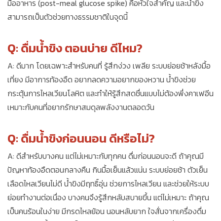
มื้ออาหาร (post-meal glucose spike) คือหัวใจสำคัญ และน้ำขิง
สามารถเป็นตัวช่วยทางธรรมชาติในจุดนี้
Q: ดื่มน้ำขิง ตอนบ่าย ดีไหม?
A: ดีมาก โดยเฉพาะสำหรับคนที่ รู้สึกง่วง เพลีย ระบบย่อยช้าหลังมื้อ
เที่ยง มีอาการท้องอืด อยากลดความอยากของหวาน น้ำขิงช่วย
กระตุ้นการไหลเวียนโลหิต และทำให้รู้สึกสดชื่นแบบไม่ต้องพึ่งคาเฟอีน
เหมาะกับคนที่อยากรักษาสมดุลพลังงานตลอดวัน
Q: ดื่มน้ำขิงก่อนนอน ดีหรือไม่?
A: ดีสำหรับบางคน แต่ไม่เหมาะกับทุกคน ดื่มก่อนนอนจะดี ถ้าคุณมี
ปัญหาท้องอืดตอนกลางคืน กินมื้อเย็นแล้วแน่น ระบบย่อยช้า ตัวเย็น
เลือดไหลเวียนไม่ดี น้ำขิงมีฤทธิ์อุ่น ช่วยการไหลเวียน และช่วยให้ระบบ
ย่อยทำงานต่อเนื่อง บางคนจึงรู้สึกหลับสบายขึ้น แต่ไม่เหมาะ ถ้าคุณ
เป็นคนร้อนในง่าย มีกรดไหลย้อน นอนหลับยาก ใจสั่นจากเครื่องดื่ม