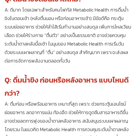
A: ดีมาก โดยเฉพาะสำหรับคนโฟกัส Metabolic Health การดื่มน้ำ
ขิงในตอนเช้า (หลังตื่นนอน หรือก่อนอาหารเช้า) มีข้อดีคือ กระตุ้น
ระบบย่อยอาหาร ช่วยให้ลำไส้เริ่มทำงานอย่างสมดุล เพิ่มการไหลเวียน
เลือด ช่วยให้ร่างกาย “ตื่นตัว” อย่างเป็นธรรมชาติ อาจช่วยควบคุม
ระดับน้ำตาลหลังมื้อเช้า ในมุมของ Metabolic Health การเริ่มวัน
ด้วยระบบเผาผลาญที่ “ตื่น” อย่างสมดุล สำคัญมาก เพราะจะส่งผล
ต่อการจัดการพลังงานตลอดทั้งวัน
Q: ดื่มน้ำขิง ก่อนหรือหลังอาหาร แบบไหนดี
กว่า?
A: ดื่มก่อน หรือพร้อมอาหาร เหมาะที่สุด เพราะ ช่วยกระตุ้นเอนไซม์
ย่อยอาหาร ลดอาการแน่น ท้องอืด ช่วยให้การดูดซึมสารอาหารดีขึ้น
อาจช่วยลดการพุ่งของน้ำตาลหลังอาหาร สนับสนุนระบบเผาผลาญ
โดยรวม ในแนวคิด Metabolic Health การควบคุมระดับน้ำตาลหลัง