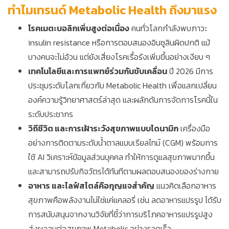
ทำไมเทรนด์ Metabolic Health ถึงมาแรง
โรคเมตะบอลิกเพิ่มสูงต่อเนื่อง
คนทั่วโลกกำลังพบภาวะ
insulin resistance หรือการตอบสนองอินซูลินผิดปกติ แม้
บางคนจะไม่อ้วน แต่ยังเสี่ยงโรคเรื้อรังเพิ่มขึ้นอย่างเงียบ ๆ
เทคโนโลยีและการแพทย์ร่วมกันขับเคลื่อน
ปี 2026 มีการ
ประชุมระดับโลกเกี่ยวกับ Metabolic Health เพื่อแลกเปลี่ยน
องค์ความรู้วิทยาศาสตร์ล่าสุด และผลักดันการจัดการโรคนี้ใน
ระดับประชากร
วิถีชีวิต และการเฝ้าระวังสุขภาพแบบไดนามิก
เครื่องมือ
อย่างการติดตามระดับน้ำตาลแบบเรียลไทม์ (CGM) พร้อมการ
ใช้ AI วิเคราะห์ข้อมูลส่วนบุคคล ทำให้การดูแลสุขภาพมากขึ้น
และสามารถปรับกิจวัตรได้ทันทีตามผลตอบสนองของร่างกาย
อาหาร และไลฟ์สไตล์คือกุญแจสำคัญ
แนวคิดเลือกอาหาร
สุขภาพคือพลังงานไม่ใช่แค่แคลอรี่ เช่น ลดอาหารแปรรูป ได้รับ
การสนับสนุนจากงานวิจัยที่ชี้ว่าการบริโภคอาหารแปรรูปสูง
ส่งผลลบต่อสุขภาพ Metabolic อย่างรวดเร็ว