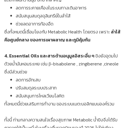
ลดการระคายเคืองในระบบทางเดินอาหาร
สนับสนุนสมดุลจุลินทรีย์ในลำไส้
ช่วยลดอาการท้องอืด
ซึ่งทั้งหมดนี้เชื่อมโยงกับ Metabolic Health โดยตรง เพราะ
ลำไส้
คือศูนย์กลาง ของการเผาผลาญ และภูมิคุ้มกัน
4. Essential Oils และสารต้านอนุมูลอิสระอื่น ๆ
ขิงยังอุดมไป
ด้วยน้ำมันหอมระเหย เช่น β-bisabolene , zingiberene ,cineole
ซึ่งมีส่วนช่วย
ลดการอักเสบ
ปรับสมดุลระบบประสาท
สนับสนุนการไหลเวียนโลหิต
ทั้งหมดนี้ช่วยเสริมการทำงาน ของระบบเมตะบอลิกแบบองค์รวม
ทั้งนี้ ท่ามกลางความสนใจเรื่องสุขภาพ Metabolic น้ำขิงจึงได้รับ
การยกให้เป็น หนึ่งในเครื่องดื่มยอดนิยมของปี 2026 ไม่ใช่เพียง