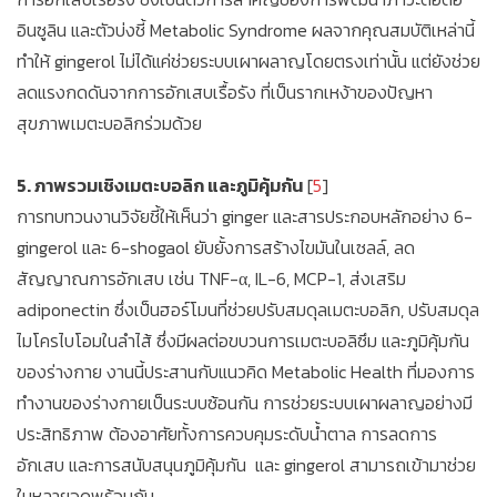
อินซูลิน และตัวบ่งชี้ Metabolic Syndrome ผลจากคุณสมบัติเหล่านี้
ทำให้ gingerol ไม่ได้แค่ช่วยระบบเผาผลาญโดยตรงเท่านั้น แต่ยังช่วย
ลดแรงกดดันจากการอักเสบเรื้อรัง ที่เป็นรากเหง้าของปัญหา
สุขภาพเมตะบอลิกร่วมด้วย
5. ภาพรวมเชิงเมตะบอลิก และภูมิคุ้มกัน
[
5
]
การทบทวนงานวิจัยชี้ให้เห็นว่า ginger และสารประกอบหลักอย่าง 6-
gingerol และ 6-shogaol ยับยั้งการสร้างไขมันในเซลล์, ลด
สัญญาณการอักเสบ เช่น TNF-α, IL-6, MCP-1, ส่งเสริม
adiponectin ซึ่งเป็นฮอร์โมนที่ช่วยปรับสมดุลเมตะบอลิก, ปรับสมดุล
ไมโครไบโอมในลำไส้ ซึ่งมีผลต่อขบวนการเมตะบอลิซึม และภูมิคุ้มกัน
ของร่างกาย งานนี้ประสานกับแนวคิด Metabolic Health ที่มองการ
ทำงานของร่างกายเป็นระบบซ้อนกัน การช่วยระบบเผาผลาญอย่างมี
ประสิทธิภาพ ต้องอาศัยทั้งการควบคุมระดับน้ำตาล การลดการ
อักเสบ และการสนับสนุนภูมิคุ้มกัน และ gingerol สามารถเข้ามาช่วย
ในหลายจุดพร้อมกัน