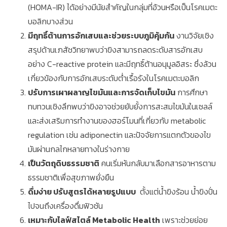
(HOMA-IR) ได้อย่างมีนัยสำคัญในกลุ่มที่อ้วนหรือเป็นโรคเมตะ
บอลิกบางส่วน
มีฤทธิ์ต้านการอักเสบและช่วยระบบภูมิคุ้มกัน
งานวิจัยเชิง
สรุปด้านเภสัชวิทยาพบว่าขิงสามารถลดระดับสารอักเสบ
อย่าง C-reactive protein และมีฤทธิ์ต้านอนุมูลอิสระ ซึ่งล้วน
เกี่ยวข้องกับการอักเสบระดับต่ำเรื้อรังในโรคเมตะบอลิก
ปรับการเผาผลาญไขมันและการจัดเก็บไขมัน
การศึกษา
ทบทวนเชิงลึกพบว่าขิงอาจช่วยยับยั้งการสะสมไขมันในเซลล์
และส่งเสริมการทำงานของฮอร์โมนที่เกี่ยวกับ metabolic
regulation เช่น adiponectin และปัจจัยการแตกตัวของไข
มันผ่านกลไกหลายทางในร่างกาย
เป็นวัตถุดิบธรรมชาติ
คนเริ่มหันกลับมาเลือกสารอาหารตาม
ธรรมชาติเพื่อสุขภาพยั่งยืน
ดื่มง่าย ปรับสูตรได้หลายรูปแบบ
ตั้งแต่น้ำขิงร้อน น้ำขิงปั่น
ไปจนถึงเครื่องดื่มฟิวชัน
เหมาะกับไลฟ์สไตล์ Metabolic Health
เพราะช่วยย่อย