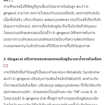
การศึกษาหนึ่งที่ใช้หนูที่ถูกเลี้ยงด้วยอาหารไขมันสูง พบว่า 6-
gingerol สามารถ ลดการโตและจำนวนเซลล์ไขมัน ,ลดการอักเสบใน
เนื้อเยื่อไขมัน️, ปรับระดับของ adipocytokines (ฮอร์โมนที่เกี่ยวกับไข
มันและการอักเสบ)️, ลดการดื้อต่ออินซูลิน ซึ่งเป็นปัจจัยสำคัญของ
โรคเมตะบอลิกผลทดลองนี้บ่งชี้ว่า 6-gingerol มีศักยภาพในการ
บรรเทาภาวะอักเสบเมตะบอลิกและช่วยป้องกันความผิดปกติของ
ระบบเผาผลาญ ในสัตว์ทดลองที่ได้รับอาหารที่ไม่ดีต่อสุขภาพ
2. Gingerol ปรับการตอบสนองของอินซูลิน และน้ำตาลในเลือด
[
2
]
งานวิจัยอีกชิ้นทำในหนูที่เป็นแบบจำลองของ Metabolic Syndrome
พบว่า 6-gingerol ปรับปรุงการเพิ่มน้ำหนักตัวผิดปกติ ,ลดค่าระดับ
น้ำตาลและไขมันในเลือด ,ปรับสมดุล adipocytokines ที่เกี่ยวข้องกับ
สุขภาพเมตะบอลิก , ช่วยลดฮอร์โมนอักเสบ เช่น TNF-α และ IL-6
โดยรวมแล้ว 6-gingerol ช่วย ฟื้นฟูการทำงานของอินซูลินและปรับ
โปรไฟล์เมตะบอลิก ให้ใกล้เคียงกับภาวะปกติมากขึ้นในสัตว์ทดลอง