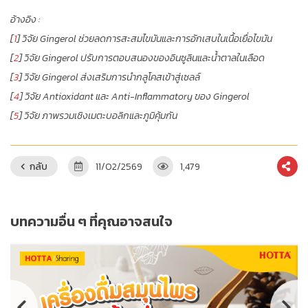
อ้างอิง :
[
1
] วิจัย Gingerol ช่วยลดการสะสมไขมันและการอักเสบในเนื้อเยื่อไขมัน
[
2
] วิจัย Gingerol ปรับการตอบสนองของอินซูลินและน้ำตาลในเลือด
[
3
] วิจัย Gingerol ส่งเสริมการนำกลูโคสเข้าสู่เซลล์
[
4
] วิจัย Antioxidant และ Anti-Inflammatory ของ Gingerol
[
5
] วิจัย ภาพรวมเชิงเมตะบอลิกและภูมิคุ้มกัน
กลับ
11/02/2569
1,479
บทความอื่น ๆ ที่คุณอาจสนใจ