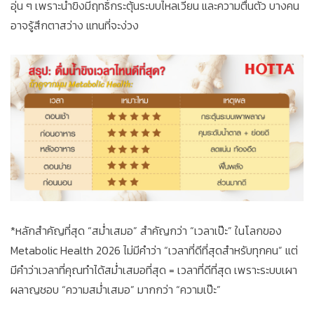
อุ่น ๆ เพราะน้ำขิงมีฤทธิ์กระตุ้นระบบไหลเวียน และความตื่นตัว บางคน
อาจรู้สึกตาสว่าง แทนที่จะง่วง
*หลักสำคัญที่สุด “สม่ำเสมอ” สำคัญกว่า “เวลาเป๊ะ” ในโลกของ
Metabolic Health 2026 ไม่มีคำว่า “เวลาที่ดีที่สุดสำหรับทุกคน” แต่
มีคำว่าเวลาที่คุณทำได้สม่ำเสมอที่สุด = เวลาที่ดีที่สุด เพราะระบบเผา
ผลาญชอบ “ความสม่ำเสมอ” มากกว่า “ความเป๊ะ”