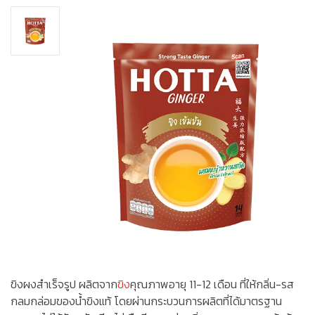
ขิงผงสำเร็จรูป ผลิตจาก
ขิง
คุณภาพอายุ 11-12 เดือน ที่ให้กลิ่น-รส
กลมกล่อมของน้ำขิงแท้ โดยผ่านกระบวนการผลิตที่ได้มาตรฐาน