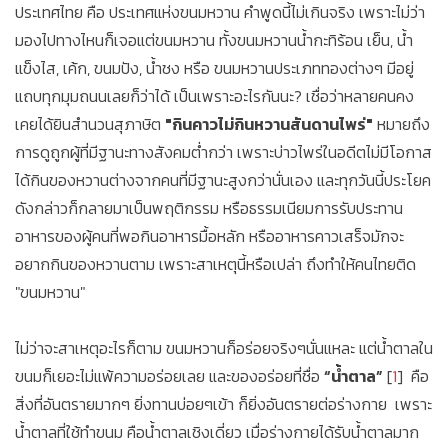
ประเทศไทย คือ ประเทศแห่งขนมหวาน คำพูดนี้ไม่เกินจริง เพราะไม่ว่า
มองไปทางไหนก็เจอแต่ขนมหวาน ทั้งขนมหวานน้ำกะทิร้อน เย็น, น้ำ
แข็งไส, เค้ก, ขนมปัง, น้ำชง หรือ ขนมหวานประเภททองต่างๆ มีอยู่
แถบทุกมุมถนนเลยก็ว่าได้ เป็นเพราะอะไรกันนะ? เชื่อว่าหลายคนคง
เคยได้ยินสำนวนสุภาษิต
"กินคาวไม่กินหวานสันดานไพร่"
หมายถึง
การดูถูกผู้ที่มีฐานะทางสังคมต่ำกว่า เพราะบ่าวไพร่ในอดีตไม่มีโอกาส
ได้กินของหวานต่างจากคนที่มีฐานะสูงกว่านั่นเอง และทุกวันนี้ประโยค
ดังกล่าวก็กลายมาเป็นพฤติกรรม หรือธรรมเนียมการรับประทาน
อาหารของผู้คนที่พอกินอาหารมื้อหลัก หรืออาหารคาวเสร็จมักจะ
อยากกินของหวานตาม เพราะสาเหตุนี้หรือเปล่า ถึงทำให้คนไทยติด
"ขนมหวาน"
ไม่ว่าจะสาเหตุอะไรก็ตาม ขนมหวานก็อร่อยจริงๆนั่นแหละ แต่น้ำตาลใน
ขนมก็เยอะไม่แพ้ความอร่อยเลย และของอร่อยที่ชื่อ
“น้ำตาล”
[
1
] คือ
สิ่งที่อันตรายมากๆ ยิ่งทานบ่อยๆเข้า ก็ยิ่งอันตรายต่อร่างกาย เพราะ
น้ำตาลที่ใช้ทำขนม คือน้ำตาลเชิงเดี่ยว เมื่อร่างกายได้รับน้ำตาลมาก