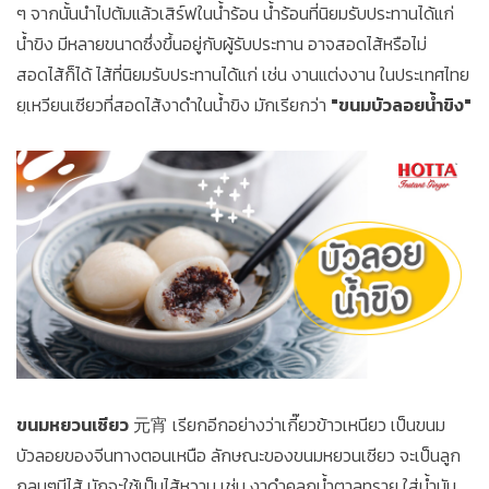
ๆ จากนั้นนำไปต้มแล้วเสิร์ฟในน้ำร้อน น้ำร้อนที่นิยมรับประทานได้แก่
น้ำขิง มีหลายขนาดซึ่งขึ้นอยู่กับผู้รับประทาน อาจสอดไส้หรือไม่
สอดไส้ก็ได้ ไส้ที่นิยมรับประทานได้แก่ เช่น งานแต่งงาน ในประเทศไทย
ยฺเหวียนเซียวที่สอดไส้งาดำในน้ำขิง มักเรียกว่า
"ขนมบัวลอยน้ำขิง"
ขนมหยวนเซียว
元宵 เรียกอีกอย่างว่าเกี๊ยวข้าวเหนียว เป็นขนม
บัวลอยของจีนทางตอนเหนือ ลักษณะของขนมหยวนเซียว จะเป็นลูก
กลมๆมีไส้ มักจะใช้เป็นไส้หวาน เช่น งาดำคลุกน้ำตาลทราย ใส่น้ำมัน