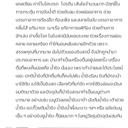
แคลเซียม คาร์โบไฮเดรต โปรตีน เส้นใยจำนวนมาก มีฤทธิ์ใน
การกระตุ้น การขับน้ำดี ช่วยขับลม ช่วยย่อยอาหาร ช่วย
บรรเทาอาการท้องอืด ท้องเฟ้อ และสลายไขมัน บรรเทาอาการ
คลื่นไส้ แก้เมารถ เมาเรือ แก้อาการแพ้ท้อง ช่วยต้านการ
อักเสบ ฆ่าเชื้อโรค ในขิงสดมีมันหอมระเหย ช่วยเรื่องการผ่อน
คลาย คลายเครียด ทำให้นอนหลับสบายอีกด้วย เพราะ
สรรพคุณที่มากมาย นับไม่ถ้วนของขิงสดนี้ จึงมักถูกนำมา
ประกอบอาหาร และ นำมาทำเป็นเครื่องดื่มอยู่บ่อยครั้ง เครื่อง
ดื่มที่พบเห็นบ่อยคือ น้ำขิง นั่นเอง เพราะทำง่ายและได้ประโยชน์
เยอะ ปกติน้ำขิงที่มักดื่มกันก็คงไม่พ้น น้ำขิงร้อน ขิงที่มักจะนำ
มาใช้ต้ม จะใช้เป็นขิงสด เลือกหัวที่แก่จัด หากใช้ขิงอ่อนจะมีรส
ขมติดมาด้วย และปัจจุบันก็นำขิงสดมาทำเป็นเมนูต่างๆ
มากมาย อย่างเช่น เมนูบัวลอยน้ำขิงงาดำ มันต้มน้ำขิง เต้าฮวย
น้ำขิง แปะก๊วยต้มน้ำขิง น้ำขิงน้ำผึ้งมะนาว ฯลฯ หรือ แม้แต่เมนู
เย็น ๆ อย่างบิงซูน้ำขิง ก็นิยมมาก ๆ ในหมู่วัยรุ่นปัจจุบันเช่นกัน