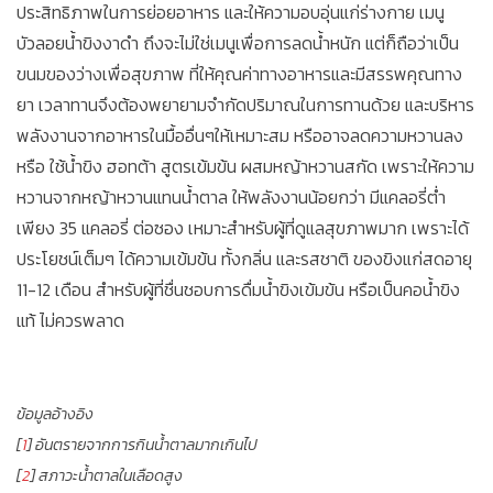
ประสิทธิภาพในการย่อยอาหาร และให้ความอบอุ่นแก่ร่างกาย เมนู
บัวลอยน้ำขิงงาดำ ถึงจะไม่ใช่เมนูเพื่อการลดน้ำหนัก แต่ก็ถือว่าเป็น
ขนมของว่างเพื่อสุขภาพ ที่ให้คุณค่าทางอาหารและมีสรรพคุณทาง
ยา เวลาทานจึงต้องพยายามจำกัดปริมาณในการทานด้วย และบริหาร
พลังงานจากอาหารในมื้ออื่นๆให้เหมาะสม หรืออาจลดความหวานลง
หรือ ใช้น้ำขิง ฮอทต้า สูตรเข้มข้น ผสมหญ้าหวานสกัด เพราะให้ความ
หวานจากหญ้าหวานแทนน้ำตาล ให้พลังงานน้อยกว่า มีแคลอรี่ต่ำ
เพียง 35 แคลอรี่ ต่อซอง เหมาะสำหรับผู้ที่ดูแลสุขภาพมาก เพราะได้
ประโยชน์เต็มๆ ได้ความเข้มข้น ทั้งกลิ่น และรสชาติ ของขิงแก่สดอายุ
11-12 เดือน สำหรับผู้ที่ชื่นชอบการดื่มน้ำขิงเข้มข้น หรือเป็นคอน้ำขิง
แท้ ไม่ควรพลาด
ข้อมูลอ้างอิง
[
1
] อันตรายจากการกินน้ำตาลมากเกินไป
[
2
] สภาวะน้ำตาลในเลือดสูง