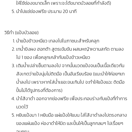
ให้ใช้ช่องขนาดเล็ก เพราะจะได้ขนาดบัวลอยที่กำลังดี)
นำไปแช่ช่องฟรีซ ประมาน 20 นาที
วิธีทำ (แป้งบัวลอย)
นำแป้งข้าวเหนียว เทลงไปในภาชนะสำหรับคลุก
เทน้ำขิงผง ฮอทต้า สูตรเข้มข้น ผสมหญ้าหวานสกัด ตามลง
ไป 1 ซอง เพื่อคลุกเคล้ากับแป้งข้าวเหนียว
เติมน้ำเปล่าเย็นตามลงไป จากนั้นนวดแป้งจนเป็นเนื้อเดียวกัน
สังเกตว่าแป้งนุ่มไม่ติดมือ เป็นอันเรียบร้อย (แนะนำให้ค่อยๆเท
น้ำลงไป เพราะหากใส่น้ำเยอะจนเกินไป จะทำให้แป้งแฉะ ติดมือ
ปั้นไม่ได้รูปทรงที่ต้องการ)
นำไส้งาดำ ออกจากช่องฟรีซ เพื่อประกอบร่างกับแป้งที่ทำการ
นวดไว้
หยิบแป้งมา 1 หยิบมือ แผ่แป้งให้แบน ใส่ไส้งาดำลงไปตรงกลาง
ของแผ่นแป้ง ห่องาดำให้มิด และปั้นให้เป็นลูกกลมๆ ไปเรื่อยๆ
จนครบ