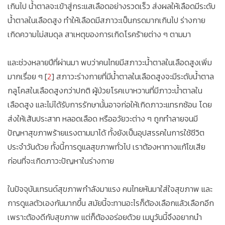
เกินไป น้ำตาลจะเข้าสู่กระแสเลือดอย่างรวดเร็ว ส่งผลให้เลือดมีระดับ
น้ำตาลในเลือดสูง ทำให้เลือดมีสภาวะเป็นกรดมากเกินไป ร่างกาย
เกิดความไม่สมดุล สาเหตุของการเกิดโรคร้ายต่าง ๆ ตามมา
และช่วงหลายปีที่ผ่านมา พบว่าคนไทยมีสภาวะน้ำตาลในเลือดสูงเพิ่ม
มากเรื่อย ๆ [
2
] สภาวะร่างกายที่มีน้ำตาลในเลือดสูงจะมีระดับน้ำตาล
กลูโคสในเลือดสูงกว่าปกติ ผู้ป่วยโรคเบาหวานที่มีภาวะน้ำตาลใน
เลือดสูง และไม่ได้รับการรักษานั้นอาจก่อให้เกิดภาวะแทรกซ้อน โดย
ส่งให้เส้นประสาท หลอดเลือด หรืออวัยวะต่าง ๆ ถูกทำลายจนมี
ปัญหาสุขภาพร้ายแรงตามมาได้ ทั้งยังเป็นอุปสรรคในการใช้ชีวิต
ประจำวันด้วย ทั้งนี้การดูแลสุขภาพทั่วไป เราต้องหาทางแก้ไขเสีย
ก่อนที่จะเกิดภาวะปัญหาในร่างกาย
ในปัจจุบันเทรนด์สุขภาพกำลังมาแรง คนไทยหันมาใส่ใจสุขภาพ และ
การดูแลตัวเองกันมากขึ้น สมัยนี้จะทานอะไรก็ต้องเลือกแล้วเลือกอีก
เพราะต้องดีกับสุขภาพ แต่ก็ต้องอร่อยด้วย เมนูวันนี้จึงอยากนำ