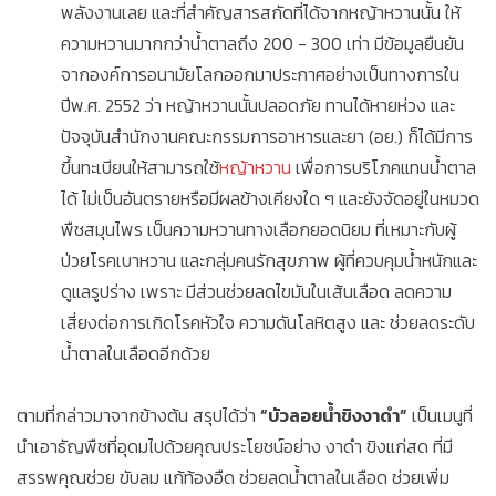
พลังงานเลย และที่สำคัญสารสกัดที่ได้จากหญ้าหวานนั้น ให้
ความหวานมากกว่าน้ำตาลถึง 200 - 300 เท่า มีข้อมูลยืนยัน
จากองค์การอนามัยโลกออกมาประกาศอย่างเป็นทางการใน
ปีพ.ศ. 2552 ว่า หญ้าหวานนั้นปลอดภัย ทานได้หายห่วง และ
ปัจจุบันสำนักงานคณะกรรมการอาหารและยา (อย.) ก็ได้มีการ
ขึ้นทะเบียนให้สามารถใช้
หญ้าหวาน
เพื่อการบริโภคแทนน้ำตาล
ได้ ไม่เป็นอันตรายหรือมีผลข้างเคียงใด ๆ และยังจัดอยู่ในหมวด
พืชสมุนไพร เป็นความหวานทางเลือกยอดนิยม ที่เหมาะกับผู้
ป่วยโรคเบาหวาน และกลุ่มคนรักสุขภาพ ผู้ที่ควบคุมน้ำหนักและ
ดูแลรูปร่าง เพราะ มีส่วนช่วยลดไขมันในเส้นเลือด ลดความ
เสี่ยงต่อการเกิดโรคหัวใจ ความดันโลหิตสูง และ ช่วยลดระดับ
น้ำตาลในเลือดอีกด้วย
ตามที่กล่าวมาจากข้างต้น สรุปได้ว่า
“บัวลอยน้ำขิงงาดำ”
เป็นเมนูที่
นำเอาธัญพืชที่อุดมไปด้วยคุณประโยชน์อย่าง งาดำ ขิงแก่สด ที่มี
สรรพคุณช่วย ขับลม แก้ท้องอืด ช่วยลดน้ำตาลในเลือด ช่วยเพิ่ม