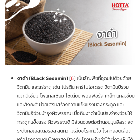
งาดำ (Black Sesamin)
[
6
] เป็นธัญพืชที่อุดมไปด้วยด้วย
วิตามิน และแร่ธาตุ เช่น โปรตีน คาร์โบไฮเดรต วิตามินบีรวม
แมกนีเซียม โพแทสเซียม โซเดียม ฟอสฟอรัส เหล็ก แคลเซียม
และสังกะสี ช่วยเสริมสร้างความแข็งแรงของกระดูก และ
วิตามินอีช่วยบำรุงผิวพรรณ เมื่อกินงาดำเป็นประจำจะช่วยให้
กระดูกแข็งแรง ผิวพรรณดี มีส่วนช่วยต่อต้านอนุมูนอิสระ ลด
ระดับคอเลสเตอรอล ลดความเสี่ยงโรคหัวใจ โรคหลอดเลือด
หรือโรคความดันโลหิตสูง ป้องกันโรคมะเร็งลำไส้ ซึ่งจะเห็นได้