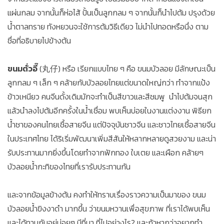
แผ่นกลม จากนั้นก็ห่อไส้ ปั้นเป็นลูกกลม ๆ จากนั้นก็นำไปต้ม ปรุงด้วย
น้ำตาลทราย ทังหยวนจะใช้การต้มวิธีเดียว ไม่นำไปทอดหรือนึ่ง ตาม
ชื่อที่อธิบายไปข้างต้น
ขนมตั่วอี๊
(丸仔) หรือ เรียกแบบไทย ๆ คือ ขนมบัวลอย มีลักษณะเป็น
ลูกกลม ๆ เล็ก ๆ คล้ายกับบัวลอยไทยแต่ขนาดใหญ่กว่า ทำจากแป้ง
ข้าวเหนียว คนจีนดั้งเดิมมักจะทำเป็นสีขาวและสีชมพู นำไปต้มจนสุก
แล้วนำลงไปต้มอีกครั้งในน้ำเชื่อม พบเห็นบ่อยในงานแต่งงาน พิธียก
น้ำชาของคนไทยเชื้อสายจีน แต่ปัจจุบันชาวจีน และชาวไทยเชื้อสายจีน
ในประเทศไทย ได้ริเริ่มพัฒนาเพิ่มสีสันให้หลากหลายดูสวยงาม และน่า
รับประทานมากยิ่งขึ้นโดยทำจากฟักทอง ใบเตย และเผือก คล้ายๆ
บัวลอยน้ำกะทิของไทยที่เรารับประทานกัน
และจากข้อมูลข้างต้น คงทำให้ทราบเรื่องราวความเป็นมาของ ขนม
บัวลอยน้ำขิงงาดำ มากขึ้น ว่าขนมหวานเพื่อสุขภาพ ที่เราได้พบเห็น
และได้ทานกันอยู่บ่อยๆ มีที่มา ที่ไปอย่างไร? และถ้าหากว่าอยากทำ