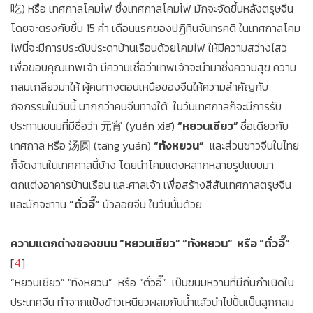
吃) หรือ เทศกาลโคมไฟ ซึ่งเทศกาลโคมไฟ มักจะจัดขึ้นหลังตรุษจีน
โดยจะตรงกับขึ้น 15 ค่ำ เดือนแรกของปฏิทินจันทรคติ ในเทศกาลโคม
ไฟนี้จะมีการประดับประดาบ้านเรือนด้วยโคมไฟ ให้มีความสว่างไสว
เพื่อขอบคุณเทพเจ้า มีความเชื่อว่าเทพเจ้าจะนำมาซึ่งความสุข ความ
กลมเกลียวมาให้ ผู้คนทางตอนเหนือของจีนให้ความสำคัญกับ
กิจกรรมในวันนี้ มากกว่าคนจีนทางใต้ ในวันเทศกาลก็จะมีการรับ
ประทานขนมที่มีชื่อว่า 元宵 (yuán xiā)
“หยวนเซียว”
ชื่อเดียวกับ
เทศกาล หรือ 汤圆 (tāng yuán)
“ทังหยวน”
และส่วนชาวจีนในไทย
ก็จัดงานในเทศกาลนี้บ้าง โดยนำโคมแดงหลากหลายรูปแบบมา
ตกแต่งอาคารบ้านเรือน และศาลเจ้า เพื่อสร้างสีสันเทศกาลตรุษจีน
และมักจะทาน
“ตั่วอี๊”
บัวลอยจีน ในวันนั้นด้วย
ความแตกต่างของขนม “หยวนเซียว” “ทังหยวน” หรือ “ตั่วอี๊”
[
4
]
“หยวนเซียว” "ทังหยวน” หรือ “ตั่วอี๊” เป็นขนมหวานที่มีถิ่นกำเนิดใน
ประเทศจีน ทำจากแป้งข้าวเหนียวผสมกับน้ำแล้วนำไปปั้นเป็นลูกกลม