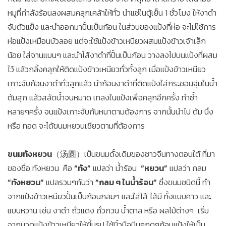
หมูที่กำลังร้อนลงผสมคลุกเคล้าให้ทั่ว นำแช่ในตู้เย็น 1 ชั่วโมง ให้งาดำ
จับตัวแข็ง และนำออกมาปั้นเป็นก้อน ในส่วนของแป้งที่ห่อ จะไม่ใช้การ
ห่อแป้งเหมือนบัวลอย แต่จะใช้แป้งข้าวเหนียวผสมแป้งข้าวเจ้าเล็ก
น้อย ใส่จานแบนๆ และนำไส้งาดำที่ปั้นเป็นก้อน วางลงไปบนแป้งที่ผสม
ไว้ แล้วกลิ้งคลุกให้ติดแป้งข้าวเหนียวทั่วทั้งลูก เมื่อแป้งข้าวเหนียว
เกาะจับก้อนงาดำทั่วลูกแล้ว นำก้อนงาดำที่ติดแป้งใส่กระชอนจุ่มในน้ำ
ต้มสุก แล้วสลัดน้ำจนหมาด เทลงในแป้งเพื่อคลุกอีกครั้ง ทำซ้ำ
หลายๆครั้ง จนแป้งเกาะจับกันหนาตามต้องการ จากนั้นนำไป ต้ม นึ่ง
หรือ ทอด จะได้ขนมหยวนเซียวตามที่ต้องการ
ขนมทังหยวน
（汤圆）เป็นขนมดั้งเดิมของชาวจีนทางตอนใต้ ที่มา
ของชื่อ ทังหยวน คือ
“ทัง”
แปลว่า น้ำร้อน
“หยวน”
แปลว่า กลม
“ทังหยวน”
แปลรวมๆกันว่า
“กลม ๆ ในน้ำร้อน”
ซึ่งขนมชนิดนี้ ทำ
จากแป้งข้าวเหนียวปั้นเป็นก้อนกลมๆ และใส่ไส้ ไส้มี ทั้งแบบคาว และ
แบบหวาน เช่น งาดำ ถั่วแดง ถั่วกวน น้ำตาล หรือ ผลไม้ต่างๆ เริ่ม
จากนวดแป้งข้าวเหนียวให้ขึ้นรูป ใช้นิ้วมือบีบๆกดๆก้อนแป้งให้เป็น