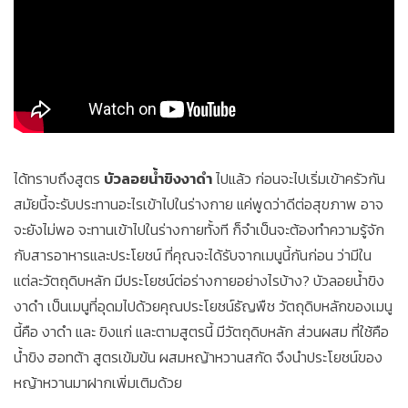
ได้ทราบถึงสูตร
บัวลอยน้ำขิงงาดำ
ไปแล้ว ก่อนจะไปเริ่มเข้าครัวกัน
สมัยนี้จะรับประทานอะไรเข้าไปในร่างกาย แค่พูดว่าดีต่อสุขภาพ อาจ
จะยังไม่พอ จะทานเข้าไปในร่างกายทั้งที ก็จำเป็นจะต้องทำความรู้จัก
กับสารอาหารและประโยชน์ ที่คุณจะได้รับจากเมนูนี้กันก่อน ว่ามีใน
แต่ละวัตถุดิบหลัก มีประโยชน์ต่อร่างกายอย่างไรบ้าง? บัวลอยน้ำขิง
งาดำ เป็นเมนูที่อุดมไปด้วยคุณประโยชน์ธัญพืช วัตถุดิบหลักของเมนู
นี้คือ งาดำ และ ขิงแก่ และตามสูตรนี้ มีวัตถุดิบหลัก ส่วนผสม ที่ใช้คือ
น้ำขิง ฮอทต้า สูตรเข้มข้น ผสมหญ้าหวานสกัด จึงนำประโยชน์ของ
หญ้าหวานมาฝากเพิ่มเติมด้วย