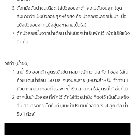
ตั้งหม้อต้มน้ำจนเดือด ใส่บัวลอยงาดำ ลงไปต้มจนสุก (จุด
สังเกตว่าแป้งบัวลอยสุกหรือยัง คือ บัวลอยจะลอยขึ้นมา เนื้อ
แป้งบัวลอยจากแป้งขุ่นจะกลายเป็นใส)
ตักบัวลอยขึ้นจากน้ำเดือน น้ำไปน็อคน้ำเย็นพักไว้ เพื่อไม่ให้แป้ง
ติดกัน
วิธีทำ (น้ำขิง)
เทน้ำขิง ฮอทต้า สูตรเข้มข้น ผสมหญ้าหวานสกัด 1 ซอง ใส่ใน
ถ้วย เติมน้ำร้อน 150 มล. คนจนละลาย (เหมาะสำหรับ ทำทาน 1
ถ้วย หากอยากชงดื่มเฉพาะน้ำขิง สามารถใช้สูตรนี้ได้เช่นกัน)
จากนั้นนำบัวลอย ที่พักไว้ ตักใส่ถ้วยน้ำขิง ที่ชงไว้ เป็นอันเสร็จ
สิ้น สามารถทานได้ทันที (แนะนำปริมานบัวลอย 3-4 ลูก ต่อ น้ำ
ขิง 1 ถ้วย)