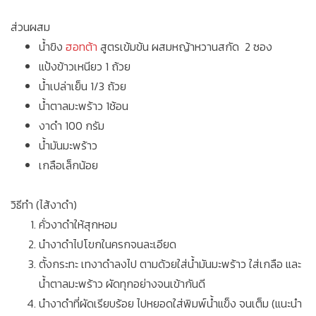
ส่วนผสม
น้ำขิง
ฮอทต้า
สูตรเข้มข้น ผสมหญ้าหวานสกัด 2 ซอง
แป้งข้าวเหนียว 1 ถ้วย
น้ำเปล่าเย็น 1/3 ถ้วย
น้ำตาลมะพร้าว 1ช้อน
งาดำ 100 กรัม
น้ำมันมะพร้าว
เกลือเล็กน้อย
วิธีทำ (ไส้งาดำ)
คั่วงาดำให้สุกหอม
นำงาดำไปโขกในครกจนละเอียด
ตั้งกระทะ เทงาดำลงไป ตามด้วยใส่น้ำมันมะพร้าว ใส่เกลือ และ
น้ำตาลมะพร้าว ผัดทุกอย่างจนเข้ากันดี
นำงาดำที่ผัดเรียบร้อย ไปหยอดใส่พิมพ์น้ำแข็ง จนเต็ม (แนะนำ