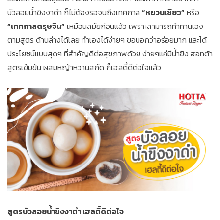
บัวลอยน้ำขิงงาดำ ก็ไม่ต้องรอจนถึงเทศกาล
“หยวนเซียว”
หรือ
“เทศกาลตรุษจีน”
เหมือนสมัยก่อนแล้ว เพราะสามารถทำทานเอง
ตามสูตร ด้านล่างได้เลย ทำเองได้ง่ายๆ ขอบอกว่าอร่อยมาก และได้
ประโยชน์แบบสุดๆ ที่สำคัญดีต่อสุขภาพด้วย ง่ายๆแค่มีน้ำขิง ฮอทต้า
สูตรเข้มข้น ผสมหญ้าหวานสกัด ก็เฮลตี้ดีต่อใจแล้ว
สูตรบัวลอยน้ำขิงงาดำ เฮลตี้ดีต่อใจ