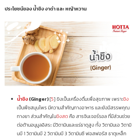
ประโยชน์ของ น้ำขิง งาดำ และ หญ้าหวาน
น้ำขิง
(Ginger)
[
5
] ขิงเป็นเครื่องดื่มเพื่อสุขภาพ เพราะ
ขิง
เป็นพืชสมุนไพร มีความสำคัญทางอาหาร และยังมีสรรพคุณ
ทางยา ส่วนสำคัญใน
ขิงสด
คือ สารจินเจอร์รอล ที่มีส่วนช่วย
ต่อต้านอนุมูลอิสระ มีวิตามินและแร่ธาตุสูง ทั้ง วิตามินเอ วิตามิ
นบี 1 วิตามินบี 2 วิตามินบี 3 วิตามินซี ฟอสฟอรัส ธาตุเหล็ก