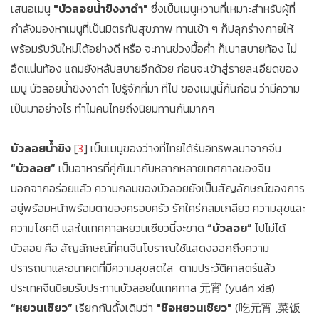
เสนอเมนู
"บัวลอยน้ำขิงงาดำ"
ซึ่งเป็นเมนูหวานที่เหมาะสำหรับผู้ที่
กำลังมองหาเมนูที่เป็นมิตรกับสุขภาพ ทานเช้า ๆ ก็ปลุกร่างกายให้
พร้อมรับวันใหม่ได้อย่างดี หรือ จะทานช่วงมื้อค่ำ ก็เบาสบายท้อง ไม่
อืดแน่นท้อง แถมยังหลับสบายอีกด้วย ก่อนจะเข้าสู่รายละเอียดของ
เมนู บัวลอยน้ำขิงงาดำ ไปรู้จักที่มา ที่ไป ของเมนูนี้กันก่อน ว่ามีความ
เป็นมาอย่างไร ทำไมคนไทยถึงนิยมทานกันมากๆ
บัวลอยน้ำขิง
[
3
] เป็นเมนูของว่างที่ไทยได้รับอิทธิพลมาจากจีน
“บัวลอย”
เป็นอาหารที่คู่กันมากับหลากหลายเทศกาลของจีน
นอกจากอร่อยแล้ว ความกลมของบัวลอยยังเป็นสัญลักษณ์ของการ
อยู่พร้อมหน้าพร้อมตาของครอบครัว รักใคร่กลมเกลียว ความสุขและ
ความโชคดี และในเทศกาลหยวนเซียวนี้จะขาด
“บัวลอย”
ไปไม่ได้
บัวลอย คือ สัญลักษณ์ที่คนจีนโบราณใช้แสดงออกถึงความ
ปรารถนาและอนาคตที่มีความสุขสดใส ตามประวัติศาสตร์แล้ว
ประเทศจีนนิยมรับประทานบัวลอยในเทศกาล 元宵 (yuán xiā)
“หยวนเซียว”
เรียกกันดั้งเดิมว่า
"ชือหยวนเซียว"
(吃元宵 ,菜饭