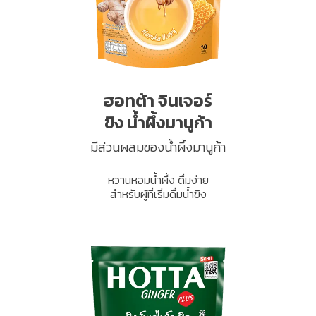
ฮอทต้า จินเจอร์
ขิง น้ำผึ้งมานูก้า
มีส่วนผสมของน้ำผึ้งมานูก้า
หวานหอมน้ำผึ้ง ดื่มง่าย
สำหรับผู้ที่เริ่มดื่มน้ำขิง