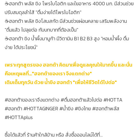
☕ฮอทต้า พลัส ขิง โพรไบโอติก และใยอาหาร 4000 มก. มีส่วนช่วย
ปรับสมดุลลำไส้ "ดื่มง่ายได้โพรไบโอติก"
☕ฮอทต้า พลัส ขิงโสมสกัด มีส่วนช่วยผ่อนคลาย เสริมพลังงาน
"ดื่มแล้ว ไปลุยต่อ กับบทบาทที่ต้องเป็น"
☕ฮอทต้า ขิง น้ำผึ้งมานูก้า มีวิตามิน B1 B2 B3 สูง "หอมน้ำผึ้ง ดื่ม
ง่าย ได้ประโยชน์"
เพราะทุกสูตรของ ฮอทต้า คิดมาเพื่อดูแลคุณให้มากขึ้น และนั่น
คือเหตุผลที่…"ฮอทต้าของเรา จึงแตกต่าง"
เติมเต็มทุกวัน ด้วย น้ำขิง ฮอทต้า "เพื่อให้ชีวิตได้ไปต่อ"
#ฮอทต้าของเราจึงแตกต่าง #ดื่มฮอทต้าแล้วไปต่อ #HOTTA
#ฮอทต้า #HOTTAGINGER #น้ำขิง #ขิงไทย #ฮอทต้าพลัส
#HOTTAplus
ซื้อได้แล้วที่ ร้านค้าใกล้บ้าน หรือ สั่งซื้อออนไลน์ได้ที่...