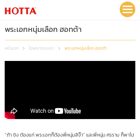
พระเอกหนุ่มเลือก ฮอทต้า
หน้าแรก
โฆษณาของเรา
พระเอกหนุ่มเลือก ฮอทต้า
“ถ้า ขิง ต้องแก่ พระเอกก็ต้องพี่หนุ่มสิจ๊า” และพี่หนุ่ม ศรราม ก็พาไป