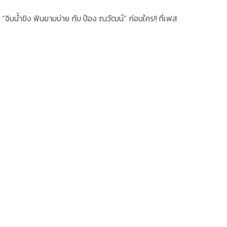
“จิบน้ำขิง ฟินยามบ่าย กับ ป้อง ณวัฒน์” ก่อนใคร!! ที่เฟส