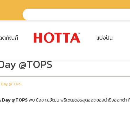
ลิตภัณฑ์
แบ่งปัน
 Day @TOPS
A Day @TOPS
 Day @TOPS
พบ ป้อง ณวัฒน์ พรีเซนเตอร์สุดฮอตของน้ำขิงฮอทต้า ท