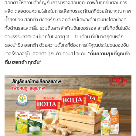
ฮอทต้า ให้ความสำคัญกับการตรวจสอบคุณภาพในทุกขั้นตอนการ
ผลิต ตลอดจนความใส่ใจในการเลือกบรรจุภัณฑ์ที่ช่วยรักษาคุณภาพ
น้ำขิงของ ฮอทต้า ยังคงรักษาเอกลัษณ์เฉพาะตัวของขิงได้อย่างดี
ทั้งด้านรสและกลิ่น รวมถึงสารสำคัญจินเจอร์รอล สารที่เกิดขึ้นในขิง
ตามธรรมชาติและมีมากในขิงอายุ 11 – 12 เดือน ที่เป็นวัตถุดิบหลัก
ของน้ำขิง ฮอทต้า ด้วยความตั้งใจที่ต้องการให้คุณประโยชน์ของจิน
เจอร์รอลอยู่ใน ฮอทต้า ทุกแก้ว ตามสโลแกน
“ดื่มความสุขที่คุณค่า
ดื่ม ฮอทต้า ทุกวัน”