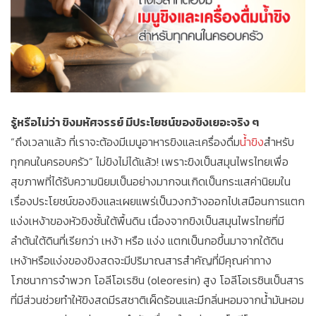
รู้หรือไม่ว่า ขิงมหัศจรรย์ มีประโยชน์ของขิงเยอะจริง ๆ
“ถึงเวลาแล้ว ที่เราจะต้องมีเมนูอาหารขิงและเครื่องดื่ม
น้ำขิง
สำหรับ
ทุกคนในครอบครัว” ไม่ขิงไม่ได้แล้ว! เพราะขิงเป็นสมุนไพรไทยเพื่อ
สุขภาพที่ได้รับความนิยมเป็นอย่างมากจนเกิดเป็นกระแสค่านิยมใน
เรื่องประโยชน์ของขิงและเผยแพร่เป็นวงกว้างออกไปเสมือนการแตก
แง่งเหง้าของหัวขิงชั้นใต้พื้นดิน เนื่องจากขิงเป็นสมุนไพรไทยที่มี
ลำต้นใต้ดินที่เรียกว่า เหง้า หรือ แง่ง แตกเป็นกอขึ้นมาจากใต้ดิน
เหง้าหรือแง่งของขิงสดจะมีปริมาณสารสำคัญที่มีคุณค่าทาง
โภชนาการจำพวก โอลีโอเรซิน (oleoresin) สูง โอลีโอเรซินเป็นสาร
ที่มีส่วนช่วยทำให้ขิงสดมีรสชาติเผ็ดร้อนและมีกลิ่นหอมจากน้ำมันหอม