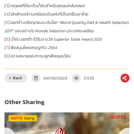
[
3
] เหตุผลที่ต้องดื่มน้ำขิงสำหรับคุณแม่หลังคลอด
[
4
] อัตลักษณ์ทางเคมีของขิงแห้งที่เป็นเครื่องยาไทย
[
5
] ฮอทต้า เหรียญทองระดับโลก “World Quality Diet & Health Selection
2017” ของสถาบัน Monde Selection ประเทศเบลเยียม
[
6
] น้ำขิง ฮอทต้า ได้รับรางวัล Superior Taste Award 2013
[
7
] พืชสมุนไพรเศรษฐกิจ-2564
[
8
] ความหมายของการปลูกพืชหมุนเวียน
Back
04/08/2023
11,535
Other Sharing