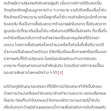
คนไทยมีความคุ้นเคยกับขิงสดอยู่แล้ว เนื่องจากมีการใช้ขิงสดเป็น
วัตถุดิบหลักอยู่ในเมนูอาหารต่าง ๆ มากมาย รวมไปถึงครื่องดื่มน้ำขิง
ที่คนไทยบริโภคมานาน แต่เมื่อพูดถึงน้ำขิง คนส่วนใหญ่จะนึกถึงภาพ
ขิงสดต้ม ซึ่งเป็นการซื้อขิงสดจากร้านขายผักในตลาด ซื้อขิงสดจาก
ซูเปอร์มาร์เก็ตมาต้มเป็นน้ำขิง หรือในกรณีที่ซื้อเป็นขิงแห้ง ก็จะซื้อทั้ง
เหง้าขิงหรือแง่งขิงจากร้านจำหน่ายเครื่องยาสมุนไพรที่มีจรรยา
บรรณ โดยการซื้อขิงแห้งทั้งเหง้าแง่งหรือทั้งหัวนั้นก็เพื่อที่เราจะได้
นำมาบดเป็นขิงผงด้วยตัวเอง (ใช้เครื่องปั่นเมล็ดกาแฟหรือเครื่องบด
อาหารแห้งก็ได้) แต่คุณประโยชน์ของขิงแห้งจะต่างจากขิงสด
มากมาย ทั้งคุณค่าของสารสำคัญในขิง ไปจนถึงอาจมีการปนเปื้อน
ของสารพิษสารโลหะหนักต่าง ๆ ได้ [
4
]
แต่ด้วยภูมิปัญญาของคนเราที่ได้มีการนำขิงสดมาทำให้เป็นขิงผง
ด้วยการนำแง่งหรือเหง้าขิงสดมาล้างทำความสะอาด ปอกเปลือกและ
หั่นแว่น ก่อนที่จะนำไปบดและนำไปกรองผ้าขาวบางเอาแต่น้ำขิงไป
เคี่ยวในกระทะโดยมีส่วนผสมของน้ำตาลเพื่อช่วยในการจับตัวจนแห้ง