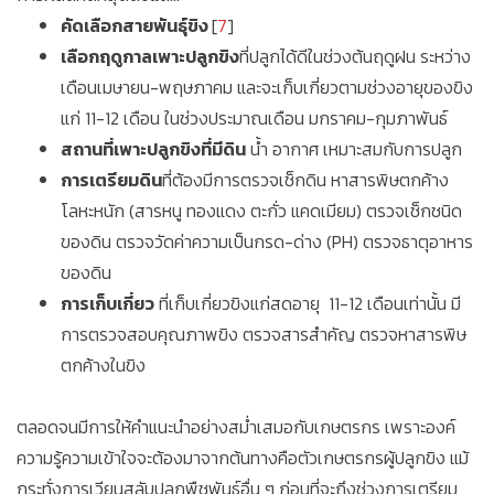
คัดเลือกสายพันธุ์ขิง
[
7
]
เลือกฤดูกาลเพาะปลูกขิง
ที่ปลูกได้ดีในช่วงต้นฤดูฝน ระหว่าง
เดือนเมษายน-พฤษภาคม และจะเก็บเกี่ยวตามช่วงอายุของขิง
แก่ 11-12 เดือน ในช่วงประมาณเดือน มกราคม-กุมภาพันธ์
สถานที่เพาะปลูกขิงที่มีดิน
น้ำ อากาศ เหมาะสมกับการปลูก
การเตรียมดิน
ที่ต้องมีการตรวจเช็กดิน หาสารพิษตกค้าง
โลหะหนัก (สารหนู ทองแดง ตะกั่ว แคดเมียม) ตรวจเช็กชนิด
ของดิน ตรวจวัดค่าความเป็นกรด-ด่าง (PH) ตรวจธาตุอาหาร
ของดิน
การเก็บเกี่ยว
ที่เก็บเกี่ยวขิงแก่สดอายุ 11-12 เดือนเท่านั้น มี
การตรวจสอบคุณภาพขิง ตรวจสารสำคัญ ตรวจหาสารพิษ
ตกค้างในขิง
ตลอดจนมีการให้คำแนะนำอย่างสม่ำเสมอกับเกษตรกร เพราะองค์
ความรู้ความเข้าใจจะต้องมาจากต้นทางคือตัวเกษตรกรผู้ปลูกขิง แม้
กระทั่งการเวียนสลับปลูกพืชพันธุ์อื่น ๆ ก่อนที่จะถึงช่วงการเตรียม