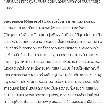
ที่มีส่วนช่วยสร้างภูมิคุ้มกันและอุดมไปด้วยคุณค่าทางโภชนาการสูง
นั่นเอง
จินเจอร์รอล (Gingerol)
ในขิงสดเป็นสารสำคัญในน้ำมันหอม
ระเหยของขิงสดที่ให้กลิ่นและรสเผ็ดร้อน สารจินเจอร์รอล
(Gingerol) ในขิงสดจัดอยู่ในกลุ่มฟินอลลิกดีโตนที่มีคุณลักษณะเป็น
น้ำมันกลิ่นฉุนสีเหลือง สามารถจับตัวเป็นผลึกแข็งที่มีการละลายต่ำ มี
งานวิจัยที่นำเอาสารจินเจอร์รอลจากเหง้าหรือแง่งของขิงสดมาใช้
ประโยชน์ในด้านต่าง ๆ ของวงการอุตสาหกรรมอาหาร ในทางการ
แพทย์ อุตสาหกรรมยาและเภสัชกรรม ทำให้มีการนำสารจินเจอร์รอล
ในขิงสดมาใช้ในการแต่งกลิ่นอาหารและเพิ่มประโยชน์ให้ผลิตภัณฑ์
เสริมอาหารต่าง ๆ เช่น เครื่องดื่มสมุนไพร เครื่องดื่มวิตามินซี แชมพู
สบู่ รวมถึงผลิตภัณฑ์เสริมความงามอื่น ๆ มากมาย และยังมีการใช้
สารจินเจอร์รอลในขิงสดมาผลิตเป็นผลิตภัณฑ์เสริมอาหารและขึ้น
ทะเบียนเป็นยา (สารสกัดจากสมุนไพร) ต่าง ๆ มาวางจำหน่ายโดยมี
การระบุถึงประโยชน์ และสรรพคุณของสารจินเจอร์รอลว่ามีส่วนช่วย