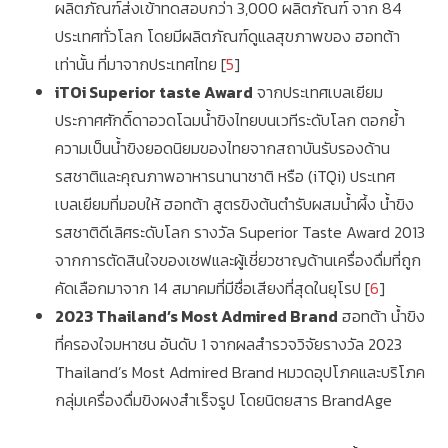
ผลิตภัณฑ์ส่งเข้าทดสอบกว่า 3,000 ผลิตภัณฑ์ จาก 84
ประเทศทั่วโลก โดยมีผลิตภัณฑ์ดูแลสุขภาพของ ฮอทต้า
เท่านั้น ที่มาจากประเทศไทย [
5
]
iTOi Superior taste Award
จากประเทศเบลเยียม
ประกาศศักดิ์ดาอวดโฉมน้ำขิงไทยบนเวทีระดับโลก ตอกย้ำ
ความเป็นน้ำขิงยอดนิยมของไทยจากสถาบันรับรองด้าน
รสชาติและคุณภาพอาหารนานาชาติ หรือ (iTQi) ประเทศ
เบลเยียมที่มอบให้ ฮอทต้า สูตรขิงต้นตำรับผสมน้ำผึ้ง น้ำขิง
รสชาติดีเลิศระดับโลก รางวัล Superior Taste Award 2013
จากการตัดสินใจของเชฟและผู้เชี่ยวชาญด้านเครื่องดื่มที่ถูก
คัดเลือกมาจาก 14 สมาคมที่มีชื่อเสียงที่สุดในยุโรป [
6
]
2023 Thailand’s Most Admired Brand
ฮอทต้า น้ำขิง
ที่ครองใจมหาชน อันดับ 1 จากผลสำรวจวิจัยรางวัล 2023
Thailand’s Most Admired Brand หมวดอุปโภคและบริโภค
กลุ่มเครื่องดื่มขิงผงสำเร็จรูป โดยนิตยสาร BrandAge