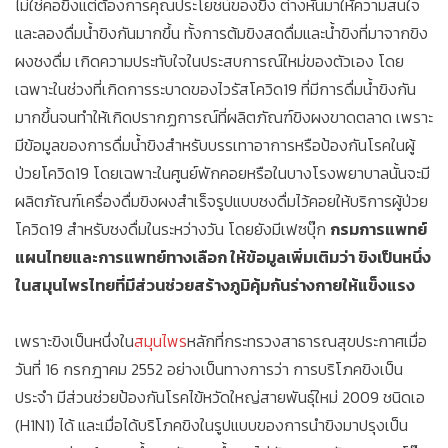
ไม่ใช่คอขิงแต่ต้องการคุณประโยชน์ของขิง ต่างหันมาให้ความสนใจ
และลองดื่มน้ำขิงกันมากขึ้น ทั้งการต้มขิงสดดื่มและน้ำขิงที่มาจากขิง
ผงชงดื่ม เกิดความประทับใจในประสบการณ์ใหม่ของตัวเอง โดย
เฉพาะในช่วงที่เกิดการระบาดของไวรัสโควิด19 ที่มีการดื่มน้ำขิงกัน
มากขึ้นจนทำให้เกิดปรากฏการณ์ที่ผลิตภัณฑ์ขิงผงขาดตลาด เพราะ
มีข้อมูลของการดื่มน้ำขิงสำหรับบรรเทาอาการหรือป้องกันโรคในผู้
ป่วยโควิด19 โดยเฉพาะในศูนย์พักคอยหรือในบางโรงพยาบาลนั้นจะมี
ผลิตภัณฑ์เครื่องดื่มขิงผงสำเร็จรูปแบบชงดื่มไว้คอยให้บริการผู้ป่วย
โควิด19 สำหรับชงดื่มในระหว่างวัน โดยยังมีเฟซบุ๊ก
กรมการแพทย์
แผนไทยและการแพทย์ทางเลือก ให้ข้อมูลเพิ่มเติมว่า ขิงเป็นหนึ่ง
ในสมุนไพรไทยที่มีส่วนช่วยสร้างภูมิคุ้มกันร่างกายให้แข็งแรง
เพราะขิงเป็นหนึ่งใน
สมุนไพร
หลักที่กระทรวงสาธารณสุขประกาศเมื่อ
วันที่ 16 กรกฎาคม 2552 อย่างเป็นทางการว่า การบริโภคขิงเป็น
ประจำ มีส่วนช่วยป้องกันโรคไข้หวัดใหญ่สายพันธุ์ใหม่ 2009 ชนิดเอ
(H1N1) ได้ และเมื่อได้บริโภคขิงในรูปแบบของการนำขิงมาปรุงเป็น