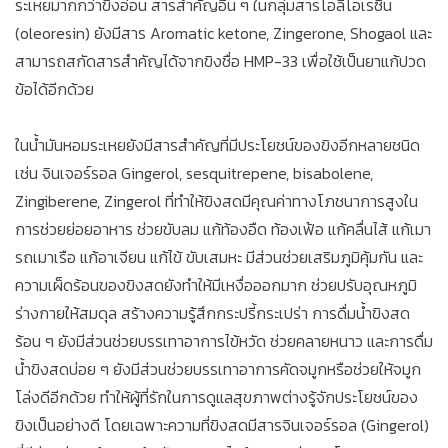
ระเหยมากกว่าขิงอ่อน สารสำคัญอื่น ๆ ในกลุ่มสารโอลีโอเรซิน
(oleoresin) ยังมีสาร Aromatic ketone, Zingerone, Shogaol และ
สามารถสกัดสารสำคัญได้จากขิงชื่อ HMP-33 เพื่อใช้เป็นยาแก้ปวด
ข้อได้อีกด้วย
ในน้ำมันหอมระเหยยังมีสารสำคัญที่มีประโยชน์ของขิงอีกหลายชนิด
เช่น จินเจอร์รอล Gingerol, sesquitrepene, bisabolene,
Zingiberene, Zingerol ที่ทำให้ขิงสดมีคุณค่าทางโภชนาการสูงใน
การช่วยย่อยอาหาร ช่วยขับลม แก้ท้องอืด ท้องเฟ้อ แก้คลื่นไส้ แก้เมา
รถเมาเรือ แก้อาเจียน แก้ไข้ ขับเสมหะ มีส่วนช่วยเสริมภูมิคุ้มกัน และ
ความเผ็ดร้อนของขิงสดยังทำให้มีเหงื่อออกมาก ช่วยปรับอุณหภูมิ
ร่างกายให้สมดุล สร้างความรู้สึกกระปรี้กระเปร่า การดื่มน้ำขิงสด
ร้อน ๆ ยังมีส่วนช่วยบรรเทาอาการไข้หวัด ช่วยคลายหนาว และการดื่ม
น้ำขิงสดบ่อย ๆ ยังมีส่วนช่วยบรรเทาอาการคัดจมูกหรือช่วยให้จมูก
โล่งดีอีกด้วย ทำให้ผู้ที่รักในการดูแลสุขภาพต่างรู้จักประโยชน์ของ
ขิงเป็นอย่างดี โดยเฉพาะความที่ขิงสดมีสารจินเจอร์รอล (Gingerol)