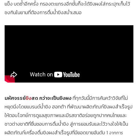
แข็ง บดซ้ำอีกครั้ง กรองตะแกรงอีกชั้นก็จะได้ขิงผงใส่กระปุกเก็บไว้
ชงกินในยามที่ต้องการดื่มน้ำขิงสม่ำเสมอ
มหัศจรรย์
ขิง
สด กว่าจะเป็นขิงผง
ที่ทุกวันนี้มีการค้นคว้าวิจัยที่ไม่
หยุดนิ่งโดยแบรนด์น้ำขิง ฮอทต้า ที่พัฒนาผลิตภัณฑ์ขิงผงสำเร็จรูป
ให้ตอบโจทย์การดูแลสุขภาพและมีรสชาติอร่อยถูกปากคนไทยและ
ชาวต่างชาติที่ชื่นชอบการดื่มน้ำขิง สู่การยอมรับและไว้วางใจให้เป็น
ผลิตภัณฑ์เครื่องดื่มขิงผงสำเร็จรูปที่มียอดขายอันดับ 1
จากการ