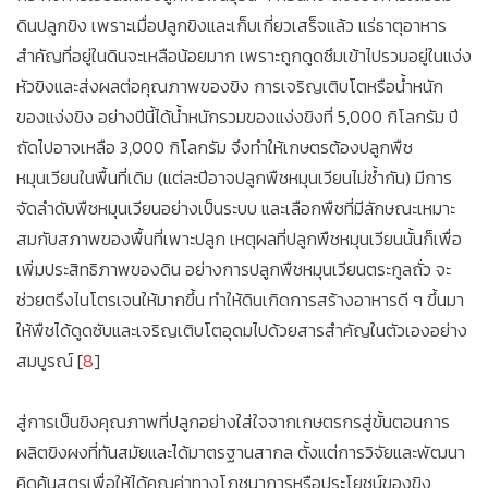
ดินปลูกขิง เพราะเมื่อปลูกขิงและเก็บเกี่ยวเสร็จแล้ว แร่ธาตุอาหาร
สำคัญที่อยู่ในดินจะเหลือน้อยมาก เพราะถูกดูดซึมเข้าไปรวมอยู่ในแง่ง
หัวขิงและส่งผลต่อคุณภาพของขิง การเจริญเติบโตหรือน้ำหนัก
ของแง่งขิง อย่างปีนี้ได้น้ำหนักรวมของแง่งขิงที่ 5,000 กิโลกรัม ปี
ถัดไปอาจเหลือ 3,000 กิโลกรัม จึงทำให้เกษตรต้องปลูกพืช
หมุนเวียนในพื้นที่เดิม (แต่ละปีอาจปลูกพืชหมุนเวียนไม่ซ้ำกัน) มีการ
จัดลำดับพืชหมุนเวียนอย่างเป็นระบบ และเลือกพืชที่มีลักษณะเหมาะ
สมกับสภาพของพื้นที่เพาะปลูก เหตุผลที่ปลูกพืชหมุนเวียนนั้นก็เพื่อ
เพิ่มประสิทธิภาพของดิน อย่างการปลูกพืชหมุนเวียนตระกูลถั่ว จะ
ช่วยตรึงไนโตรเจนให้มากขึ้น ทำให้ดินเกิดการสร้างอาหารดี ๆ ขึ้นมา
ให้พืชได้ดูดซับและเจริญเติบโตอุดมไปด้วยสารสำคัญในตัวเองอย่าง
สมบูรณ์ [
8
]
สู่การเป็นขิงคุณภาพที่ปลูกอย่างใส่ใจจากเกษตรกรสู่ขั้นตอนการ
ผลิตขิงผงที่ทันสมัยและได้มาตรฐานสากล ตั้งแต่การวิจัยและพัฒนา
คิดค้นสูตรเพื่อให้ได้คุณค่าทางโภชนาการหรือประโยชน์ของขิง