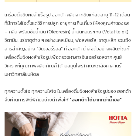
เครื่องดื่มขิงผงสำเร็จรูป ฮอทต้า ผลิตจากขิงแก่สดอายุ 11-12 เดือน
ที่มีการใส่ใจตั้งแต่วิธีการปลูก อายุการเก็บเกี่ยว ให้คงคุณค่าของรส
– กลิ่น พร้อมชันน้ำมัน (Oleoresin) น้ำมันหอมระเหย (Volatile oil),
วิตามิน, แร่ธาตุต่าง ๆ อย่างแคลเซียม, ฟอสฟอรัส, ธาตุเหล็ก รวมถึง
สารสำคัญอย่าง “จินเจอร์รอล” ที่ ฮอทต้า นำส่งตัวอย่างผลิตภัณฑ์
เครื่องดื่มขิงผงสำเร็จรูปเพื่อตรวจหาสารจินเจอร์รอลจาก ศูนย์
วิเคราะห์คุณภาพผลิตภัณฑ์ (ด้านสมุนไพร) คณะเภสัชศาสาตร์
มหาวิทยาลัยมหิดล
ทุกความตั้งใจ ทุกความใส่ใจ ในเครื่องดื่มขิงผงสำเร็จรูปของ ฮอทต้า
จึงผ่านการพิถีพิถันอย่างดี เพื่อให้
"ฮอทต้า ได้มากกว่าน้ำขิง"