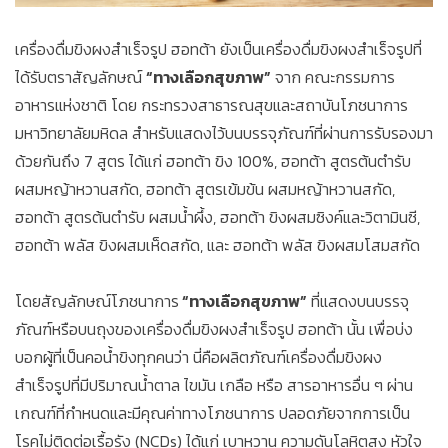
เครื่องดื่มขิงผงสำเร็จรูป ฮอทต้า ยังเป็นเครื่องดื่มขิงผงสำเร็จรูปที่
ได้รับตราสัญลักษณ์
“ทางเลือกสุขภาพ”
จาก คณะกรรมการ
อาหารแห่งชาติ โดย กระทรวงสาธารณสุขและสถาบันโภชนาการ
มหาวิทยาลัยมหิดล สำหรับแสดงไว้บนบรรจุภัณฑ์ที่ผ่านการรับรองมา
ด้วยกันถึง 7 สูตร ได้แก่ ฮอทต้า ขิง 100%, ฮอทต้า สูตรต้นตำรับ
ผสมหญ้าหวานสกัด, ฮอทต้า สูตรเข้มข้น ผสมหญ้าหวานสกัด,
ฮอทต้า สูตรต้นตำรับ ผสมน้ำผึ้ง, ฮอทต้า ขิงผสมซิงค์และวิตามินซี,
ฮอทต้า พลัส ขิงผสมเห็ดสกัด, และ ฮอทต้า พลัส ขิงผสมโสมสกัด
โดยสัญลักษณ์โภชนาการ
“ทางเลือกสุขภาพ”
ที่แสดงบนบรรจุ
ภัณฑ์หรือบนถุงของเครื่องดื่มขิงผงสำเร็จรูป ฮอทต้า นั้น เพื่อบ่ง
บอกผู้ที่เป็นคอน้ำขิงทุกคนว่า นี่คือผลิตภัณฑ์เครื่องดื่มขิงผง
สำเร็จรูปที่มีปริมาณน้ำตาล ไขมัน เกลือ หรือ สารอาหารอื่น ๆ ผ่าน
เกณฑ์ที่กำหนดและมีคุณค่าทางโภชนาการ ปลอดภัยจากการเป็น
โรคไม่ติดต่อเรื้อรัง (NCDs) ได้แก่ เบาหวาน ความดันโลหิตสูง หัวใจ