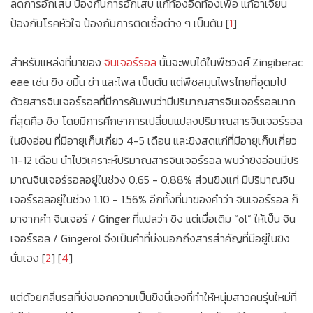
ลดการอักเสบ ป้องกันการอักเสบ แก้ท้องอืดท้องเฟ้อ แก้อาเจียน
ป้องกันโรคหัวใจ ป้องกันการติดเชื้อต่าง ๆ เป็นต้น [
1
]
สำหรับแหล่งที่มาของ
จินเจอร์รอล
นั้นจะพบได้ในพืชวงศ์ Zingiberac
eae เช่น ขิง ขมิ้น ข่า และไพล เป็นต้น แต่พืชสมุนไพรไทยที่อุดมไป
ด้วยสารจินเจอร์รอลที่มีการค้นพบว่ามีปริมาณสารจินเจอร์รอลมาก
ที่สุดคือ ขิง โดยมีการศึกษาการเปลี่ยนแปลงปริมาณสารจินเจอร์รอล
ในขิงอ่อน ที่มีอายุเก็บเกี่ยว 4-5 เดือน และขิงสดแก่ที่มีอายุเก็บเกี่ยว
11-12 เดือน นำไปวิเคราะห์ปริมาณสารจินเจอร์รอล พบว่าขิงอ่อนมีปริ
มาณจินเจอร์รอลอยู่ในช่วง 0.65 - 0.88% ส่วนขิงแก่ มีปริมาณจิน
เจอร์รอลอยู่ในช่วง 1.10 - 1.56% อีกทั้งที่มาของคำว่า จินเจอร์รอล ก็
มาจากคำ จินเจอร์ / Ginger ที่แปลว่า ขิง แต่เมื่อเติม “ol” ให้เป็น จิน
เจอร์รอล / Gingerol จึงเป็นคำที่บ่งบอกถึงสารสำคัญที่มีอยู่ในขิง
นั่นเอง [
2
] [
4
]
แต่ด้วยกลิ่นรสที่บ่งบอกความเป็นขิงนี่เองที่ทำให้หนุ่มสาวคนรุ่นใหม่ที่