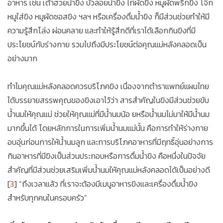
อาหาร เช่น เต้าฮวยน้ำขิง บัวลอยน้ำขิง ไก่ผัดขิง หมูผัดพริกขิง โจ๊ก
หมูใส่ขิง หมูผัดซอสขิง ฯลฯ หรือเครื่องดื่มน้ำขิง ก็มีส่วนช่วยทำให้มี
ความรู้สึกโล่ง ผ่อนคลาย และทำให้รู้สึกดีที่เราได้เลือกกินขิงที่มี
ประโยชน์กับร่างกาย รวมไปถึงมีประโยชน์ต่อคุณแม่หลังคลอดเป็น
อย่างมาก
ทำไมคุณแม่หลังคลอดควรบริโภคขิง เนื่องจากตำราแพทย์แผนไทย
ได้บรรยายสรรพคุณของขิงเอาไว้ว่า สารสำคัญในขิงมีส่วนช่วยขับ
น้ำนมให้คุณแม่ ช่วยให้คุณแม่ที่มีน้ำนมน้อ ยหรือน้ำนมไม่มาให้มีน้ำนม
มากขึ้นได้ โดยหลักการในการเพิ่มน้ำนมแม่นั้น คือการทำให้ร่างกาย
อบอุ่นก่อนการให้น้ำนมลูก และการบริโภคอาหารที่มีฤทธิ์อุ่นอย่างการ
กินอาหารที่มีขิงเป็นส่วนประกอบหรือการดื่มน้ำขิง คือหนึ่งในปัจจัย
สำคัญที่มีส่วนช่วยเสริมเพิ่มน้ำนมให้คุณแม่หลังคลอดได้เป็นอย่างดี
[
3
] “ถึงเวลาแล้ว ที่เราจะต้องมีเมนูอาหารขิงและเครื่องดื่มน้ำขิง
สำหรับทุกคนในครอบครัว”