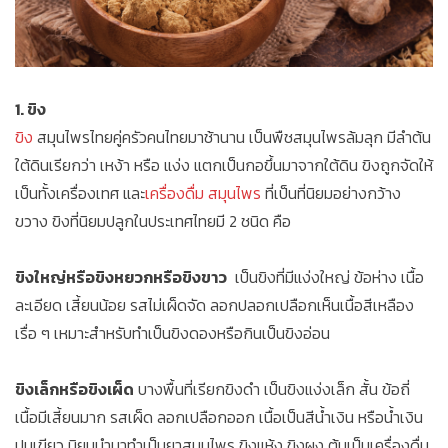
1. ขิง
ขิง
สมุนไพรไทยคู่ครัวคนไทยมาช้านาน เป็นพืชสมุนไพรล้มลุก มีลำต้น
ใต้ดินเรียกว่า เหง้า หรือ แง่ง แตกเป็นกอขึ้นมาจากใต้ดิน ขิงถูกจัดให้
เป็นทั้งเครื่องเทศ และ
เครื่องดื่ม สมุนไพร
ที่เป็นที่นิยมอย่างกว้าง
ขวาง ขิงที่นิยมปลูกในประเทศไทยมี 2 ชนิด คือ
ขิงใหญ่หรือขิงหยวกหรือขิงขาว
เป็นขิงที่มีแง่งใหญ่ ข้อห่าง เนื้อ
ละเอียด เสี้ยนน้อย รสไม่เผ็ดจัด ลอกปลอกเปลือกเห็นเนื้อสีเหลือง
เรื่อ ๆ เหมาะสำหรับทำเป็นขิงดองหรือกินเป็นขิงอ่อน
ขิงเล็กหรือขิงเผ็ด
บางพื้นที่เรียกขิงดำ เป็นขิงแง่งเล็ก สั้น ข้อถี่
เนื้อมีเสี้ยนมาก รสเผ็ด ลอกเปลือกออก เนื้อเป็นสีน้ำเงิน หรือน้ำเงิน
ปนเขียว นิยมนำมาทำเป็นยาสมุนไพร ขิงแห้ง ขิงผง ต้มเป็นเครื่องดื่ม