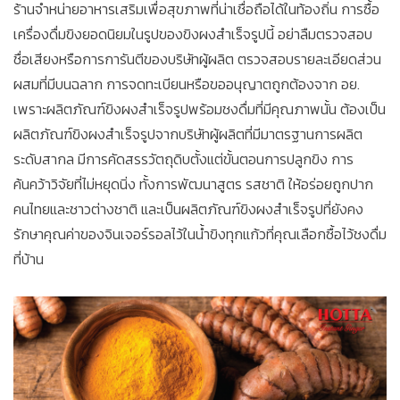
ร้านจำหน่ายอาหารเสริมเพื่อสุขภาพที่น่าเชื่อถือได้ในท้องถิ่น การซื้อ
เครื่องดื่มขิงยอดนิยมในรูปของขิงผงสำเร็จรูปนี้ อย่าลืมตรวจสอบ
ชื่อเสียงหรือการการันตีของบริษัทผู้ผลิต ตรวจสอบรายละเอียดส่วน
ผสมที่มีบนฉลาก การจดทะเบียนหรือขออนุญาตถูกต้องจาก อย.
เพราะผลิตภัณฑ์ขิงผงสำเร็จรูปพร้อมชงดื่มที่มีคุณภาพนั้น ต้องเป็น
ผลิตภัณฑ์ขิงผงสำเร็จรูปจากบริษัทผู้ผลิตที่มีมาตรฐานการผลิต
ระดับสากล มีการคัดสรรวัตถุดิบตั้งแต่ขั้นตอนการปลูกขิง การ
ค้นคว้าวิจัยที่ไม่หยุดนิ่ง ทั้งการพัฒนาสูตร รสชาติ ให้อร่อยถูกปาก
คนไทยและชาวต่างชาติ และเป็นผลิตภัณฑ์ขิงผงสำเร็จรูปที่ยังคง
รักษาคุณค่าของจินเจอร์รอลไว้ในน้ำขิงทุกแก้วที่คุณเลือกซื้อไว้ชงดื่ม
ที่บ้าน