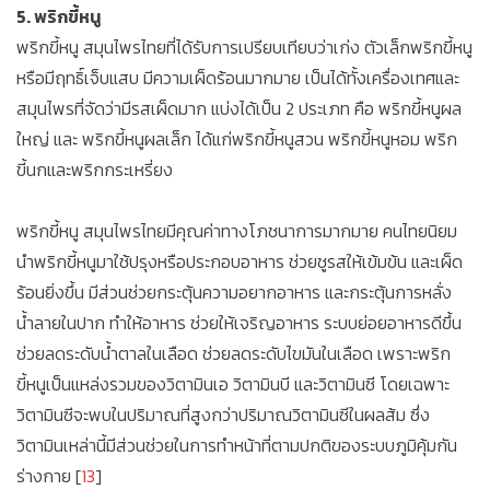
5. พริกขี้หนู
พริกขี้หนู สมุนไพรไทยที่ได้รับการเปรียบเทียบว่าเก่ง ตัวเล็กพริกขี้หนู
หรือมีฤทธิ์เจ็บแสบ มีความเผ็ดร้อนมากมาย เป็นได้ทั้งเครื่องเทศและ
สมุนไพรที่จัดว่ามีรสเผ็ดมาก แบ่งได้เป็น 2 ประเภท คือ พริกขี้หนูผล
ใหญ่ และ พริกขี้หนูผลเล็ก ได้แก่พริกขี้หนูสวน พริกขี้หนูหอม พริก
ขี้นกและพริกกระเหรี่ยง
พริกขี้หนู สมุนไพรไทยมีคุณค่าทางโภชนาการมากมาย คนไทยนิยม
นำพริกขี้หนูมาใช้ปรุงหรือประกอบอาหาร ช่วยชูรสให้เข้มข้น และเผ็ด
ร้อนยิ่งขึ้น มีส่วนช่วยกระตุ้นความอยากอาหาร และกระตุ้นการหลั่ง
น้ำลายในปาก ทำให้อาหาร ช่วยให้เจริญอาหาร ระบบย่อยอาหารดีขึ้น
ช่วยลดระดับน้ำตาลในเลือด ช่วยลดระดับไขมันในเลือด เพราะพริก
ขี้หนูเป็นแหล่งรวมของวิตามินเอ วิตามินบี และวิตามินซี โดยเฉพาะ
วิตามินซีจะพบในปริมาณที่สูงกว่าปริมาณวิตามินซีในผลส้ม ซึ่ง
วิตามินเหล่านี้มีส่วนช่วยในการทำหน้าที่ตามปกติของระบบภูมิคุ้มกัน
ร่างกาย [
13
]