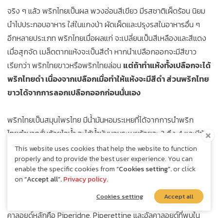
จริง ๆ แล้ว พริกไทยเป็นผล พวงอ่อนสีเขียว มีรสชาติเผ็ดร้อน นิยม
นำไปประกอบอาหาร ใส่ในแกงป่า ผัดเผ็ดและปรุงรสในอาหารอื่น ๆ
อีกหลายประเภท พริกไทยเมื่อผลแก่ จะเปลี่ยนเป็นสีเหลืองและสีแดง
เมื่อสุกจัด เมล็ดตากแห้งจะเป็นสีดำ หากนำเปลือกออกจะมีสีขาว
เรียกว่า พริกไทยขาวหรือพริกไทยล่อน
แต่ถ้าทำแห้งทั้งเปลือกจะได้
พริกไทยดำ เนื่องจากเปลือกเมื่อทำให้แห้งจะมีสีดำ ส่วนพริกไทย
ขาวได้จากการลอกเปลือกออกก่อนนั่นเอง
พริกไทยเป็นสมุนไพรไทย มีน้ำมันหอมระเหยที่ได้จากการนำพริก
ไทยดำมากลั่นด้วยไอน้ำ จะได้น้ำมันหอมระเหยร้อยละ 2 ถึง 4 และมีชัน
น้ำมัน (Oleoresin) ที่ได้จากการนำพริกไทยดำมาสกัดด้วยตัวทำลาย
This website uses cookies that help the website to function
properly and to provide the best user experience. You can
ที่ระเหยได้ แล้วนำสิ่งสกัดนั้นมาระเหยตัวทำลายออกให้หมด ส่วนที่
enable the specific cookies from
“Cookies setting”.
or click
เหลือคือชันน้ำมัน เป็นสารที่ทำให้พริกไทยมีรสเผ็ด
on
“Accept all”.
Privacy policy.
Cookies setting
Accept all
พริกไทยดำ เป็นสมุนไพรไทยที่มีน้ำมันหอมระเหยอยู่ร้อยละ 2-4 มีอัล
คาลอยด์หลักคือ Piperidne, Piperettine และอัลคาลอยด์ที่พบใน