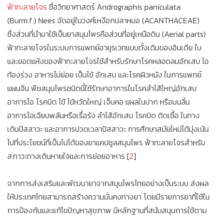
ฟ้าทะลายโจร
ชื่อวิทยาศาสตร์ Andrographis paniculata
(Burm.f.) Nees จัดอยู่ในวงศ์เหงือกปลาหมอ (ACANTHACEAE)
ซึ่งส่วนที่นำมาใช้เป็นยาสมุนไพรคือส่วนที่อยู่เหนือดิน (Aerial parts)
ฟ้าทะลายโจรในระบบการแพทย์อายุรเวทแบบดั้งเดิมของอินเดีย ใบ
และยอดแห้งของฟ้าทะลายโจรใช้สำหรับรักษาโรคหลอดลมอักเสบ ไอ
ท้องร่วง อาหารไม่ย่อย เป็นไข้ อักเสบ และโรคผิวหนัง ในการแพทย์
แผนจีน พืชสมุนไพรชนิดนี้ใช้รักษาอาการในโรคลำไส้ใหญ่อักเสบ
อาการไอ โรคบิด ไข้ ไข้หวัดใหญ่ เจ็บคอ แผลในปาก หรือบนลิ้น
อาการไอเฉียบพลันหรือเรื้อรัง ลำไส้อักเสบ โรคบิด ติดเชื้อ ในทาง
เดินปัสสาวะ และอาการปวดเวลาปัสสาวะ การศึกษาสมัยใหม่ได้มุ่งเน้น
ไปที่ประโยชน์ที่เป็นไปได้ของยาแคปซูลสมุนไพร ฟ้าทะลายโจรสำหรับ
สภาวะทางเดินหายใจและการย่อยอาหาร [
2
]
จากการส่งเสริมและพัฒนายาจากสมุนไพรไทยอย่างเป็นระบบ ส่งผล
ให้ประเทศไทยสามารถสร้างความมั่นคงทางยา โดยมีรายการยาที่ใช้ใน
การป้องกันและแก้ไขปัญหาสุขภาพ มีหลักฐานที่สนับสนุนการใช้ตาม