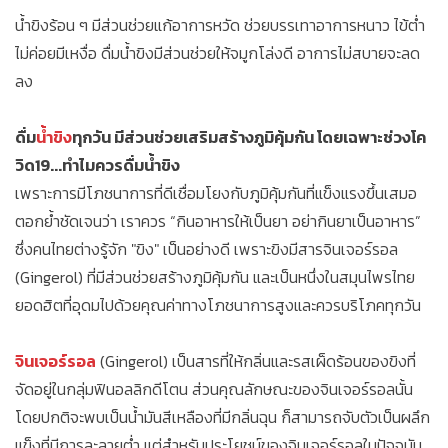
น้ำขิงร้อน ๆ มีส่วนช่วยแก้อาการหวัด ช่วยบรรเทาอาการหนาว ไข้ต่ำ
ไม่ค่อยมีเหงื่อ ดื่มน้ำขิงมีส่วนช่วยให้จมูกโล่งดี อาการไม่สบายจะลด
ลง
ดื่ม
น้ำขิง
ทุกวัน มีส่วนช่วยเสริมสร้างภูมิคุ้มกัน โดยเฉพาะช่วงโค
วิด19...ทำไมควรดื่มน้ำขิง
เพราะการมีโภชนาการที่ดีเชื่อมโยงกับภูมิคุ้มกันที่แข็งแรงขึ้นเสมอ
ตอกย้ำชัดเจนว่า เราควร “กินอาหารให้เป็นยา อย่ากินยาเป็นอาหาร”
ซึ่งคนไทยต่างรู้จัก "ขิง" เป็นอย่างดี เพราะขิงมีสารจินเจอร์รอล
(Gingerol) ที่มีส่วนช่วยสร้างภูมิคุ้มกัน และเป็นหนึ่งในสมุนไพรไทย
ยอดฮิตที่อุดมไปด้วยคุณค่าทางโภชนาการสูงและควรบริโภคทุกวัน
จินเจอร์รอล
(Gingerol) เป็นสารที่ให้กลิ่นและรสเผ็ดร้อนของขิงที่
จัดอยู่ในกลุ่มฟินอลลิกดีโตน ส่วนคุณลักษณะของจินเจอร์รอลนั้น
โดยปกติจะพบเป็นน้ำมันสีเหลืองที่มีกลิ่นฉุน ก็สามารถจับตัวเป็นผลึก
แข็งที่มีการละลายต่ำ แต่สำหรับประโยชน์ของจินเจอร์รอลในปัจจุบัน