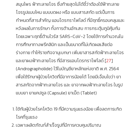
สมุนไพร ฟ้าทะลายโจร ซึ่งท้ายสุดไม่ได้ชี้ว่าต้องใช้ฟ้าทะลาย
โจรรูปแบบไหน แบบบดผง หรือ แบบสารสกัด แต่เป็นการ
กำหนดที่สารสำคัญ แอนโดรกราโฟไลด์ ที่มีฤทธิ์ครอบคลุมและ
หวังผลในการรักษา ทั้งการต้านอักเสบ การกระตุ้นภูมิคุ้มกัน
โดยเฉพาะฤทธิ์ต้านไวรัส SARS-CoV-2 โดยใช้การคำนวณใน
การศึกษาทางพรีคลินิก และเป็นขนาดที่ไม่เกิดผลเสียต่อ
ร่างกาย ทำให้ราชกิจจานุเบกษา เพิ่มยาสารสกัดฟ้าทะลายโจร
และยาผงฟ้าทะลายโจร ที่มีสารแอนโดรกราโฟไลด์ [
27
]
(Andrographolide) ไว้ในบัญชียาหลักแห่งชาติ พ.ศ. 2564
เพื่อใช้รักษาผู้ป่วยโควิดที่มีอาการน้อยได้ โดยมีเงื่อนไขว่า ยา
สารสกัดจากฟ้าทะลายโจร และ ยาจากผงฟ้าทะลายโจร ในรูป
แบบยา ยาแคปซูล (Capsule) ยาเม็ด (Tablet)
ใช้กับผู้ป่วยโรคโควิด 19 ที่มีความรุนแรงน้อย เพื่อลดการเกิด
โรคที่รุนแรง
เฉพาะผลิตภัณฑ์สำเร็จรูปที่มีการควบคุมปริมาณ