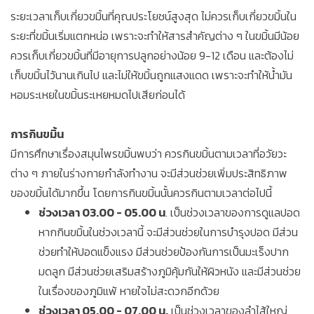
ระยะเวลาเก็บเกี่ยวขมิ้นที่คุณประโยชน์สูงสุด ไม่ควรเก็บเกี่ยวขมิ้นใน
ระยะที่ขมิ้นเริ่มแตกหน่อ เพราะจะทำให้สารสำคัญต่าง ๆ ในขมิ้นมีน้อย
ควรเก็บเกี่ยวขมิ้นที่มีอายุการปลูกอย่างน้อย 9-12 เดือน และต้องไม่
เก็บขมิ้นไว้นานเกินไป และไม่ให้ขมิ้นถูกแสงแดด เพราะจะทำให้น้ำมัน
หอมระเหยในขมิ้นระเหยหมดไปเสียก่อนได้
การกินขมิ้น
มีการศึกษาเรื่องสมุนไพรขมิ้นพบว่า ควรกินขมิ้นตามเวลาที่อวัยวะ
ต่าง ๆ ภายในร่างกายกำลังทำงาน จะมีส่วนช่วยเพิ่มประสิทธิภาพ
ของขมิ้นได้มากขึ้น โดยการกินขมิ้นนั้นควรกินตามเวลาต่อไปนี้
ช่วงเวลา 03.00 - 05.00 น
. เป็นช่วงเวลาของการดูแลปอด
หากกินขมิ้นในช่วงเวลานี้ จะมีส่วนช่วยในการบำรุงปอด มีส่วน
ช่วยทำให้ปอดแข็งแรง มีส่วนช่วยป้องกันการเป็นมะเร็งปาก
มดลูก มีส่วนช่วยเสริมสร้างภูมิคุ้มกันให้ผิวหนัง และมีส่วนช่วย
ในเรื่องของภูมิแพ้ หายใจไม่สะดวกอีกด้วย
ช่วงเวลา 05.00 - 07.00 น.
เป็นช่วงเวลาของลำไส้ใหญ่