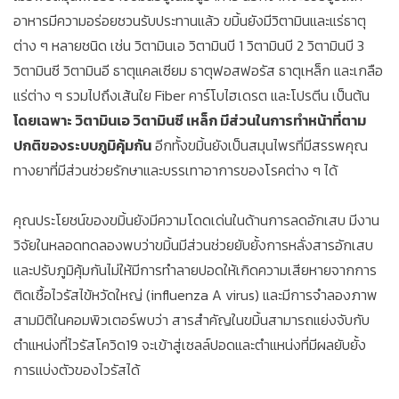
อาหารมีความอร่อยชวนรับประทานแล้ว ขมิ้นยังมีวิตามินและแร่ธาตุ
ต่าง ๆ หลายชนิด เช่น วิตามินเอ วิตามินบี 1 วิตามินบี 2 วิตามินบี 3
วิตามินซี วิตามินอี ธาตุแคลเซียม ธาตุฟอสฟอรัส ธาตุเหล็ก และเกลือ
แร่ต่าง ๆ รวมไปถึงเส้นใย Fiber คาร์โบไฮเดรต และโปรตีน เป็นต้น
โดยเฉพาะ วิตามินเอ วิตามินซี เหล็ก มีส่วนในการทำหน้าที่ตาม
ปกติของระบบภูมิคุ้มกัน
อีกทั้งขมิ้นยังเป็นสมุนไพรที่มีสรรพคุณ
ทางยาที่มีส่วนช่วยรักษาและบรรเทาอาการของโรคต่าง ๆ ได้
คุณประโยชน์ของขมิ้นยังมีความโดดเด่นในด้านการลดอักเสบ มีงาน
วิจัยในหลอดทดลองพบว่าขมิ้นมีส่วนช่วยยับยั้งการหลั่งสารอักเสบ
และปรับภูมิคุ้มกันไม่ให้มีการทำลายปอดให้เกิดความเสียหายจากการ
ติดเชื้อไวรัสไข้หวัดใหญ่ (influenza A virus) และมีการจำลองภาพ
สามมิติในคอมพิวเตอร์พบว่า สารสำคัญในขมิ้นสามารถแย่งจับกับ
ตำแหน่งที่ไวรัสโควิด19 จะเข้าสู่เซลล์ปอดและตำแหน่งที่มีผลยับยั้ง
การแบ่งตัวของไวรัสได้