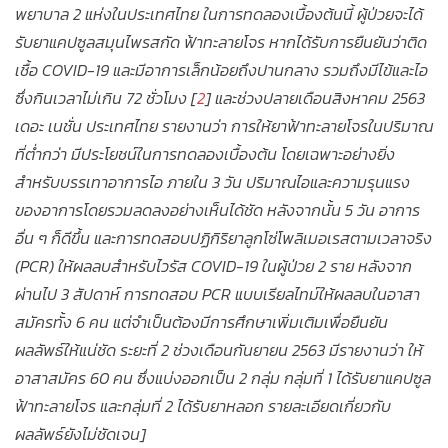
พยาบาล 2 แห่งในประเทศไทย ในการทดลองเบื้องต้นนี้ ผู้ป่วยจะได้
รับยาแคปซูลสมุนไพรสกัด ฟ้าทะลายโจร หากได้รับการยืนยันว่าติด
เชื้อ COVID-19 และมีอาการเล็กน้อยถึงปานกลาง รวมถึงมีไข้และไอ
ซึ่งกินเวลาไม่เกิน 72 ชั่วโมง [
2
] และช่วงปลายเดือนสิงหาคม 2563
เดอะ เนชั่น ประเทศไทย รายงานว่า การให้ยาฟ้าทะลายโจรในปริมาณ
ที่ต่ำกว่า มีประโยชน์ในการทดลองเบื้องต้น โดยเฉพาะอย่างยิ่ง
สำหรับบรรเทาอาการไอ ภายใน 3 วัน ปริมาณไอและความรุนแรง
ของอาการโดยรวมลดลงอย่างเห็นได้ชัด หลังจากนั้น 5 วัน อาการ
อื่น ๆ ก็ดีขึ้น และการทดสอบปฏิกิริยาลูกโซ่โพลิเมอเรสตามเวลาจริง
(PCR) ให้ผลลบสำหรับไวรัส COVID-19 ในผู้ป่วย 2 ราย หลังจาก
ผ่านไป 3 สัปดาห์ การทดสอบ PCR แบบเรียลไทม์ให้ผลลบในอาสา
สมัครทั้ง 6 คน แต่จำเป็นต้องมีการศึกษาเพิ่มเติมเพื่อยืนยัน
ผลลัพธ์ให้แน่ชัด ระยะที่ 2 ช่วงเดือนกันยายน 2563 มีรายงานว่า ให้
อาสาสมัคร 60 คน ซึ่งแบ่งออกเป็น 2 กลุ่ม กลุ่มที่ 1 ได้รับยาแคปซูล
ฟ้าทะลายโจร และกลุ่มที่ 2 ได้รับยาหลอก รายละเอียดเกี่ยวกับ
ผลลัพธ์ยังไม่ชัดเจน]