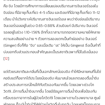
คือ ขิง โดยมีการศึกษาการเปลี่ยนแปลงปริมาณสารจินเจอร์รอลใน
ขิงอ่อน ที่มีอายุเก็บเกี่ยว 4-5 เดือน และขิงแก่ที่มีอายุเก็บเกี่ยว 11-12
เดือน นำไปวิเคราะห์ปริมาณสารจินเจอร์รอล พบว่าขิงอ่อนมีปริมาณ
จินเจอร์รอลอยู่ในช่วง 0.65-0.88% ส่วนขิงแก่ มีปริมาณ จินเจอร์
รอลอยู่ในช่วง 1.10-1.56% อีกทั้งเราสามารถถอดความหมายให้คลาย
ความสงสัยอย่างง่าย ๆ ด้วยการลองแตกเป็นคำย่ออย่าง จินเจอร์
(Ginger) ซึ่งก็คือ “ขิง” และเมื่อเติม “ol” ให้เป็น Gingerol จึงเป็นคำที่
บ่งบอกถึงส่วนประกอบสำคัญและเป็นรสชาติเฉพาะที่มีในขิงนั่นเอง
[
12
]
แต่ด้วยรสชาติและกลิ่นที่เป็นเอกลักษณ์ของขิง ทำให้มีหลายคนที่ไม่ใช่
คอขิงแต่ก็อยากได้ประโยชน์ของขิง หันมาสนใจและทดลองดื่มน้ำขิง
สร้างประสบการณ์ใหม่ให้กับตัวเองกันมากขึ้น โดยเฉพาะช่วงโค
วิด19...มีการดื่มน้ำขิงมากขึ้น โดยมีข้อมูลการดื่มน้ำขิงเพื่อป้องกัน
หรือบรรเทาอาการในผู้ป่วยโควิด19 โดยเฉพาะตามโรงพยาบาล ศูนย์
พักคอย ก็จะมีน้ำขิงไว้ให้ผู้ป่วยโควิดดื่มในทุกวัน โดยเฟซบุ๊กกรมการ