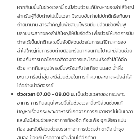
หากกินขมิ้นในช่วงเวลานี้ จะมีส่วนช่วยแก้ปัญหาของลำไส้ใหญ่
สำหรับผู้ที่ขับถ่ายไม่เป็นเวลา มีระบบขับถ่ายไม่ปกติหรือกินยา
ถ่ายมานาน สารสำคัญในพืชสมุนไพรขมิ้น มีส่วนช่วยฟื้นฟู
ปลายประสาทของลำไส้ใหญ่ให้บีบรัดตัว เพื่อช่วยให้เกิดการขับ
ถ่ายได้เป็นปกติ และขมิ้นยังมีส่วนช่วยในการแก้ปัญหาของ
ลำไส้ใหญ่ที่มีการขับถ่ายน้อยหรือมากจนเกินไป และมีส่วนช่วย
ป้องกันการเกิดโรคริดสีดวงทวารและโรคมะเร็งลำไส้ได้อีก
ด้วย หากกินสมุนไพรขมิ้นพร้อมกับโยเกิร์ต นมสด น้ำผึ้ง
มะนาว หรือน้ำอุ่น จะมีส่วนช่วยในการทำความสะอาดผนังลำไส้
ได้อย่างน่าอัศจรรย์
ช่วงเวลา 07.00 - 09.00 น.
เป็นช่วงเวลาของกระเพาะ
อาหาร การกินสมุนไพรขมิ้นในช่วงเวลานี้จะมีส่วนช่วยแก้
ปัญหาเรื่องกระเพาะอาหารที่เกิดจากการกินอาหารไม่เป็นเวลา
และยังมีส่วนช่วยลดอาการท้องอืด ท้องเฟ้อ จุกเสียด แน่น
ท้อง และยังมีส่วนช่วยบรรเทาอาการปวดเข่า ขาตึง บำรุง
สมอง ป้องกันโรคความจำเสื่อมได้อีกด้วย