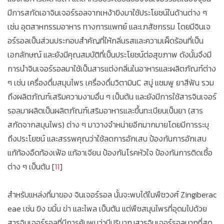
มีการสกัดเอาจินเจอร์รอลจากเหง้าขิงมาใช้ประโยชน์ในด้านต่าง ๆ
เช่น อุตสาหกรรมอาหาร ทางการแพทย์ และเภสัชกรรม โดยมีจินเจ
อร์รอลเป็นส่วนประกอบสำคัญที่ให้กลิ่นรสและความเผ็ดร้อนที่เป็น
เอกลักษณ์ และยังมีคุณสมบัติที่เป็นประโยชน์ต่อสุขภาพ ดังนั้นจึงมี
การนำจินเจอร์รอลมาใช้เป็นสารแต่งกลิ่นในอาหารและผลิตภัณฑ์ต่าง
ๆ เช่น เครื่องดื่มสมุนไพร เครื่องดื่มวิตามินC สบู่ แชมพู ยาสีฟัน รวม
ถึงผลิตภัณฑ์เสริมความงามอื่น ๆ เป็นต้น และยังมีการใช้สารจินเจอร์
รอลมาผลิตเป็นผลิตภัณฑ์เสริมอาหารและขึ้นทะเบียนเป็นยา (สาร
สกัดจากสมุนไพร) ต่าง ๆ มาวางจำหน่ายอีกมากมายโดยมีการระบุ
ถึงประโยชน์ และสรรพคุณว่าใช้ลดการอักเสบ ป้องกันการอักเสบ
แก้ท้องอืดท้องเฟ้อ แก้อาเจียน ป้องกันโรคหัวใจ ป้องกันการติดเชื้อ
ต่าง ๆ เป็นต้น [
11
]
สำหรับแหล่งที่มาของ จินเจอร์รอล นั้นจะพบได้ในพืชวงศ์ Zingiberac
eae เช่น ขิง ขมิ้น ข่า และไพล เป็นต้น แต่พืชสมุนไพรที่อุดมไปด้วย
สารจินเจอร์รอลที่มีการค้นพบว่ามีปริมาณสารจินเจอร์รอลมากที่สุด