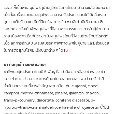
และข่าก็เป็นพืชสมุนไพรคู่บ้านคู่วิถีชีวิตคนไทยมาช้านานแล้วเช่นกัน ข่า
เป็นทั้งเครื่องเทศและสมุนไพร สามารถรับประทานสดได้ มีกลิ่นหอม
ฉุน รสเผ็ดร้อน แต่เป็นที่นิยมในอาหารจีน ชาวอินโดนีเซีย มาเลเซีย
และไทย ข่ายังเป็นพืชสมุนไพรที่มีส่วนช่วยบรรเทาอาการในผู้ป่วยบาง
ราย เนื่องจากเชื่อกันว่า ข่าเป็นสมุนไพรไทยที่มีส่วนช่วยรักษาโรคติด
เชื้อ ลดการอักเสบ เสริมสมรรถภาพทางเพศในผู้ชาย และมีส่วนช่วย
ในการต่อสู้กับโรคมะเร็งชนิดต่าง ๆ ได้ [
8
]
ข่า กับฤทธิ์ทางเภสัชวิทยา
ข่าที่พบอยู่ในประเทศไทยมี 6 พันธุ์ คือ ข่าลิง ข่าเหลือง ข่าหลวง ข่า
แกง ข่าด่าง ข่าคน จากการศึกษาในหลอดทดลอง พบว่าเหง้าข่ามี
น้ำมันหอมระเหยที่สารสำคัญหลายชนิด เช่น eugenol, cineol,
camphor, methyl cinnamate, pinene, galangin, chavicol,
trans-p-coumaryl diacetate, coniferyl diacetate, p-
hydroxy-trans-cinnamaldehyde, kaemferol, quercetin น้ำมัน