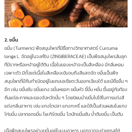
2. ขมิ้น
ขมิ้น (Turmeric) พืชสมุนไพรที่มีชื่อทางวิทยาศาสตร์ Curcuma
longa L. จัดอยู่ในวงศ์ขิง (ZINGIBERACEAE) เป็นพืชสมุนไพรล้มลุก
ที่มีรากหรือเหง้าอยู่ใต้ดิน เนื้อในของเหง้าจะเป็นสีเหลือง มีกลิ่นหอม
เฉพาะตัว มีตั้งแต่เนื้อในสีเหลืองเข้มจนถึงสีแสดจัด ขมิ้นเป็นพืช
สมุนไพรที่มีถิ่นกำเนิดอยู่ในแถบเอเชียตะวันออกเฉียงใต้ และมีชื่ออื่น ๆ
อีก เช่น ขมิ้นชัน ขมิ้นแกง ขมิ้นหยอก ขมิ้นหัว ขี้มิ้น หมิ้น ขึ้นอยู่กับท้อง
ถิ่นแต่ละภาคและของจังหวัดนั้น ๆ โดยนิยมนำขมิ้นไปใช้ในการแต่งสี
แต่งกลิ่นอาหาร เช่น แกงไตปลา แกงกะหรี่ และใช้เป็นส่วนผสมในแกง
ไก่ขมิ้น ปลาทอดขมิ้น โยเกิร์ตขมิ้น โดนัทขมิ้นชัน น้ำต้มขมิ้น เป็นต้น
เมื่อพืชสมุนไพรอย่างขมิ้นอยู่ในเมนูอาหาร นอกจากจะช่วยชูรสให้