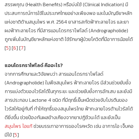
สรรพคุณ (Health Benefits) หรือบ่งใช้ (Clinical Indication) มี
ประสบการณ์การใช้ในประเทศไทยอย่างเพียงพอ และในบัญชียาหลัก
แห่งชาติด้านสมุนไพร พ.ศ. 2564 ยาสารสกัดฟ้าทะลายโจร และยา
ผงฟ้าทะลายโจร ที่มีสารแอนโดรกราโฟไลด์ (Andrographolide)
ถูกเพิ่มในบัญชียาหลักแห่งชาติ ใช้รักษาผู้ป่วยโควิดที่มีอาการน้อยได้
[
5
] [
6
] [
7
]
แอนโดรกราโฟไลด์ คืออะไร?
จากการศึกษาและวิจัยพบว่า สารแอนโดรกราโฟไลด์
(Andrographolide) ในพืชสมุนไพร ฟ้าทะลายโจร มีส่วนช่วยยับยั้ง
การแบ่งตัวของไวรัสได้ในทุกระยะ และช่วยยับยั้งการอักเสบ และยังมี
สารประกอบ Lactone 4 ชนิด ที่มีฤทธิ์เย็นหนืดช่วยจับโปรตีนของ
ไวรัสให้อยู่กับที่ ทำให้ฤทธิ์ของสมุนไพรไทย ฟ้าทะลายโจรต้านไวรัสได้
ดียิ่งขึ้น ช่วยป้องกันผลข้างเคียงจากยาปฏิชีวนะได้ และยังเป็น
สมุนไพร ไอแก้
ช่วยบรรเทาอาการของโรคหวัด เช่น อาการไอ เจ็บคอ
มีไข้ [
5
]