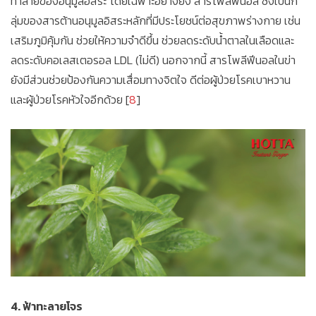
ทำลายของอนุมูลอิสระ โดยเฉพาะอย่างยิ่ง สารโพลีฟีนอล ซึ่งเป็นก
ลุ่มของสารต้านอนุมูลอิสระหลักที่มีประโยชน์ต่อสุขภาพร่างกาย เช่น
เสริมภูมิคุ้มกัน ช่วยให้ความจำดีขึ้น ช่วยลดระดับน้ำตาลในเลือดและ
ลดระดับคอเลสเตอรอล LDL (ไม่ดี) นอกจากนี้ สารโพลีฟีนอลในข่า
ยังมีส่วนช่วยป้องกันความเสื่อมทางจิตใจ ดีต่อผู้ป่วยโรคเบาหวาน
และผู้ป่วยโรคหัวใจอีกด้วย [
8
]
4. ฟ้าทะลายโจร