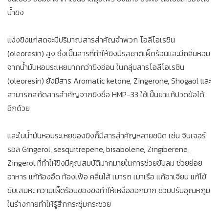
น้ำขิง
แง่งขิงแก่สดจะมีปริมาณสารสำคัญจำพวก โอลีโอเรซิน
(oleoresin) สูง ซึ่งเป็นสารที่ทำให้ขิงมีรสชาติเผ็ดร้อนและมีกลิ่นหอม
จากน้ำมันหอมระเหยมากกว่าขิงอ่อน ในกลุ่มสารโอลีโอเรซิน
(oleoresin) ยังมีสาร Aromatic ketone, Zingerone, Shogaol และ
สามารถสกัดสารสำคัญจากขิงชื่อ HMP-33 ใช้เป็นยาแก้ปวดข้อได้
อีกด้วย
และในน้ำมันหอมระเหยของขิงก็มีสารสำคัญหลายชนิด เช่น จินเจอร์
รอล Gingerol, sesquitrepene, bisabolene, Zingiberene,
Zingerol ที่ทำให้ขิงมีคุณสมบัติมากมายในการช่วยขับลม ช่วยย่อย
อาหาร แก้ท้องอืด ท้องเฟ้อ คลื่นไส้ เมารถ เมาเรือ แก้อาเจียน แก้ไข้
ขับเสมหะ ความเผ็ดร้อนของขิงทำให้เหงื่อออกมาก ช่วยปรับอุณหภูมิ
ในร่างกายทำให้รู้สึกกระชุ่มกระชวย