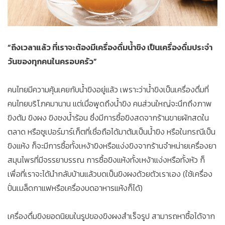
“ถึงเวลาแล้ว ที่เราจะต้องมีเครื่องดื่มน้ำขิง เป็นเครื่องดื่มประจำ
วันของทุกคนในครอบครัว”
คนไทยมีความคุ้นเคยกับน้ำขิงอยู่แล้ว เพราะว่าน้ำขิงเป็นเครื่องดื่มที่
คนไทยบริโภคมานาน แต่เมื่อพูดถึงน้ำขิง คนส่วนใหญ่จะนึกถึงภาพ
ขิงต้ม ขิงผง ขิงชงน้ำร้อน ซึ่งมีการซื้อขิงสดจากร้านขายผักสดใน
ตลาด หรือซูเปอร์มาร์เก็ตที่เชื่อถือได้มาต้มเป็นน้ำขิง หรือในกรณีเป็น
ขิงแห้ง ก็จะมีการซื้อทั้งเหง้าขิงหรือแง่งขิงจากร้านจำหน่ายเครื่องยา
สมุนไพรที่มีจรรยาบรรณ การซื้อขิงแห้งทั้งเหง้าแง่งหรือทั้งหัว ก็
เพื่อที่เราจะได้นำกลับบ้านแล้วบดเป็นขิงผงด้วยตัวเราเอง (ใช้เครื่อง
ปั่นเมล็ดกาแฟหรือเครื่องบดอาหารแห้งก็ได้)
เครื่องดื่มขิงยอดนิยมในรูปของขิงผงสำเร็จรูป สามารถหาซื้อได้จาก