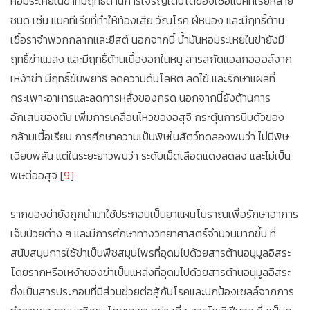
หอมระเหยในข่าที่มีฤทธิ์ต้านการเจริญเติบโตของเชื้อแบคทีเรียหลาย
ชนิด เช่น แบคทีเรียที่ทำให้ท้องเสีย วัณโรค ฝีหนอง และมีฤทธิ์ต้าน
เชื้อราจำพวกกลากและยีสต์ นอกจากนี้ น้ำมันหอมระเหยในข่ายังมี
ฤทธิ์ฆ่าแมลง และมีฤทธิ์ต้านเนื้องอกในหนู สารสกัดแอลกอฮอล์จาก
เหง้าข่า มีฤทธิ์ขับพยาธิ ลดความดันโลหิต ลดไข้ และรักษาแผลที่
กระเพาะอาหารและลดการหลั่งของกรด นอกจากนี้ยังต้านการ
อักเสบของตับ เพิ่มการเคลื่อนไหวของอสุจิ กระตุ้นการบีบตัวของ
กล้ามเนื้อเรียบ การศึกษาความเป็นพิษในสัตว์ทดลองพบว่า ไม่มีพิษ
เฉียบพลัน แต่ในระยะยาวพบว่า ระดับเม็ดเลือดแดงลดลง และไม่เป็น
พิษต่ออสุจิ [
9
]
รากของข่ายังถูกนำมาใช้ประกอบเป็นยาแผนโบราณเพื่อรักษาอาการ
เจ็บป่วยต่าง ๆ และมีการศึกษาทางวิทยาศาสตร์จำนวนมากขึ้น ที่
สนับสนุนการใช้ข่าเป็นพืชสมุนไพรที่อุดมไปด้วยสารต้านอนุมูลอิสระ
โดยรากหรือเหง้าของข่าเป็นแหล่งที่อุดมไปด้วยสารต้านอนุมูลอิสระ
ซึ่งเป็นสารประกอบที่มีส่วนช่วยต่อสู้กับโรคและปกป้องเซลล์จากการ