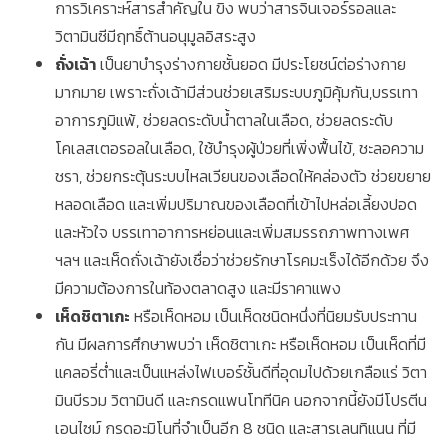
การวิเคราะห์สารสำคัญใน ขิง พบว่าสารจินเจอร์รอลและ
วิตามินซีมีฤทธิ์ต้านอนุมูลอิสระสูง
ถั่งเฉ้า
เป็นยาบำรุงร่างกายชั้นยอด มีประโยชน์ต่อร่างกาย
มากมาย เพราะถั่งเฉ้ามีส่วนช่วยเสริมระบบภูมิคุ้มกัน,บรรเทา
อาการภูมิแพ้, ช่วยลดระดับน้ำตาลในเลือด, ช่วยลดระดับ
โคเลสเตอรอลในเลือด, ใช้บำรุงผู้ป่วยที่เพิ่งฟื้นไข้, ชะลอความ
ชรา, ช่วยกระตุ้นระบบไหลเวียนของเลือดให้คล่องตัว ช่วยขยาย
หลอดเลือด และเพิ่มปริมาณของเลือดที่เข้าไปหล่อเลี้ยงปอด
และหัวใจ บรรเทาอาการหย่อนและเพิ่มสมรรถภาพทางเพศ
ฯลฯ และเห็ดถั่งเฉ้ายังเชื่อว่าช่วยรักษาโรคมะเร็งได้อีกด้วย จึง
มีความต้องการในท้องตลาดสูง และมีราคาแพง
เห็ดชิตาเกะ
หรือเห็ดหอม เป็นเห็ดชนิดหนึ่งที่นิยมรับประทาน
กัน มีผลการศึกษาพบว่า เห็ดชิตาเกะ หรือเห็ดหอม เป็นเห็ดที่มี
แคลอรี่ต่ำและเป็นแหล่งไฟเบอร์ชั้นดีที่อุดมไปด้วยเกลือแร่ วิตา
มินบีรวม วิตามินดี และกรดแพนโททีนิค นอกจากนี้ยังมีโปรตีน
เอนไซม์ กรดอะมิโนที่จำเป็นอีก 8 ชนิด และสารเลนทิแนน ที่มี