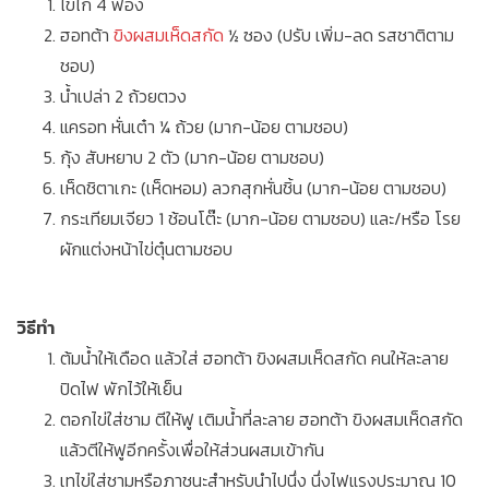
ไข่ไก่ 4 ฟอง
ฮอทต้า
ขิงผสมเห็ดสกัด
½ ซอง (ปรับ เพิ่ม-ลด รสชาติตาม
ชอบ)
น้ำเปล่า 2 ถ้วยตวง
แครอท หั่นเต๋า ¼ ถ้วย (มาก-น้อย ตามชอบ)
กุ้ง สับหยาบ 2 ตัว (มาก-น้อย ตามชอบ)
เห็ดชิตาเกะ (เห็ดหอม) ลวกสุกหั่นชิ้น (มาก-น้อย ตามชอบ)
กระเทียมเจียว 1 ช้อนโต๊ะ (มาก-น้อย ตามชอบ) และ/หรือ โรย
ผักแต่งหน้าไข่ตุ๋นตามชอบ
วิธีทำ
ต้มน้ำให้เดือด แล้วใส่ ฮอทต้า ขิงผสมเห็ดสกัด คนให้ละลาย
ปิดไฟ พักไว้ให้เย็น
ตอกไข่ใส่ชาม ตีให้ฟู เติมน้ำที่ละลาย ฮอทต้า ขิงผสมเห็ดสกัด
แล้วตีให้ฟูอีกครั้งเพื่อให้ส่วนผสมเข้ากัน
เทไข่ใส่ชามหรือภาชนะสำหรับนำไปนึ่ง นึ่งไฟแรงประมาณ 10