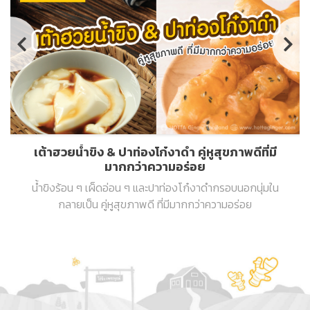
เต้าฮวยน้ำขิง & ปาท่องโก๋งาดำ คู่หูสุขภาพดีที่มี
มากกว่าความอร่อย
น้ำขิงร้อน ๆ เผ็ดอ่อน ๆ และปาท่องโก๋งาดำกรอบนอกนุ่มใน
กลายเป็น คู่หูสุขภาพดี ที่มีมากกว่าความอร่อย