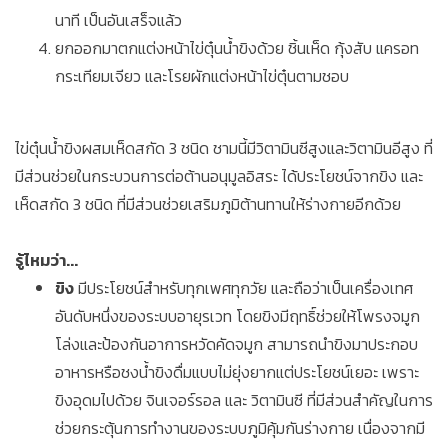
นาที เป็นอันเสร็จแล้ว
ยกออกมาตกแต่งหน้าไข่ตุ๋นน้ำขิงด้วย ชิ้นเห็ด กุ้งสับ แครอท
กระเทียมเจียว และโรยผักแต่งหน้าไข่ตุ๋นตามชอบ
ไข่ตุ๋นน้ำขิงผสมเห็ดสกัด 3 ชนิด ชามนี้มีวิตามินซีสูงและวิตามินอีสูง ที่
มีส่วนช่วยในกระบวนการต่อต้านอนุมูลอิสระ ได้ประโยชน์จากขิง และ
เห็ดสกัด 3 ชนิด ที่มีส่วนช่วยเสริมภูมิต้านทานให้ร่างกายอีกด้วย
รู้ไหมว่า...
ขิง
มีประโยชน์สำหรับทุกเพศทุกวัย และถือว่าเป็นเครื่องเทศ
อันดับหนึ่งของระบบอายุรเวท โดยขิงมีฤทธิ์ช่วยให้โพรงจมูก
โล่งและป้องกันอาการหวัดคัดจมูก สามารถนำขิงมาประกอบ
อาหารหรือชงน้ำขิงดื่มแบบไม่ยุ่งยากแต่ประโยชน์เยอะ เพราะ
ขิงอุดมไปด้วย จินเจอร์รอล และ วิตามินซี ที่มีส่วนสำคัญในการ
ช่วยกระตุ้นการทำงานของระบบภูมิคุ้มกันร่างกาย เนื่องจากมี