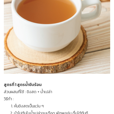
สูตรที่ 1 สูตรน้ำขิงร้อน
ส่วนผสมที่ใช้ : ขิงสด + น้ำเปล่า
วิธีทำ :
หั่นขิงสดเป็นแว่น ๆ
นำไปต้มในน้ำเปล่าจนเดือด พักพออุ่น ดื่มได้ทันที