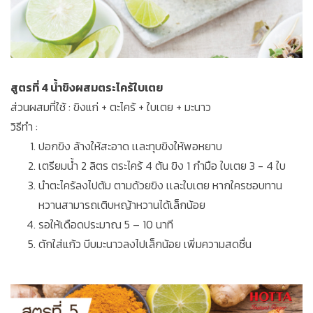
สูตรที่ 4 น้ำขิงผสมตระไคร้ใบเตย
ส่วนผสมที่ใช้ : ขิงแก่ + ตะไคร้ + ใบเตย + มะนาว
วิธีทำ :
ปอกขิง ล้างให้สะอาด เเละทุบขิงให้พอหยาบ
เตรียมน้ำ 2 ลิตร ตระไคร้ 4 ต้น ขิง 1 กำมือ ใบเตย 3 - 4 ใบ
นำตะไคร้ลงไปต้ม ตามด้วยขิง เเละใบเตย หากใครชอบทาน
หวานสามารถเติบหญ้าหวานได้เล็กน้อย
รอให้เดือดประมาณ 5 – 10 นาที
ตักใส่แก้ว บีบมะนาวลงไปเล็กน้อย เพิ่มความสดชื่น