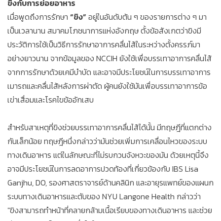
ขิงกับการย่อยอาหาร
เมื่อพูดถึงการรักษา
“ขิง”
อยู่ในอันดับต้น ๆ ของรายการต่าง ๆ มา
เป็นเวลานาน สมาคมโภชนาการแห่งอังกฤษ ตั้งข้อสังเกตว่าขิงมี
ประวัติการใช้เป็นวิธีการรักษาอาการคลื่นไส้ในระหว่างตั้งครรภ์มา
อย่างยาวนาน จากข้อมูลของ NCCIH ยังใช้เพื่อบรรเทาอาการคลื่นไส้
จากการรักษาด้วยเคมีบำบัด และอาจมีประโยชน์ในการบรรเทาอาการ
เมารถและคลื่นไส้หลังการผ่าตัด ผู้คนยังใช้มันเพื่อบรรเทาอาการข้อ
เข่าเสื่อมและโรคไขข้ออักเสบ
สำหรับสาเหตุที่ขิงช่วยบรรเทาอาการคลื่นไส้ได้นั้น มีทฤษฎีที่แตกต่าง
กันเล็กน้อย ทฤษฎีหนึ่งกล่าวว่ามันช่วยเพิ่มการเคลื่อนไหวของระบบ
ทางเดินอาหาร แต่ในลักษณะที่ไม่รบกวนจังหวะของมัน ด้วยเหตุนี้จึง
อาจมีประโยชน์ในการลดอาการปวดท้องที่เกี่ยวข้องกับ IBS Lisa
Ganjhu, DO, รองศาสตราจารย์ด้านคลินิก และอายุรแพทย์ของแผนก
ระบบทางเดินอาหารและตับของ NYU Langone Health กล่าวว่า
"ขิงสามารถทำหน้าที่คลายกล้ามเนื้อเรียบของทางเดินอาหาร และช่วย