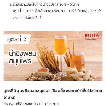
นำขิงมาแช่ลงในแก้วน้ำอุ่นประมาณ 3 - 5 นาที
เติมน้ำมะนาวลงไปเล็กน้อย หรือฝานมะนาวให้เป็นแผ่นบางๆ นำ
ลงไปแช่ต่อในแก้วน้ำ
สูตรที่ 3 สูตร ขิงผสมสมุนไพร (ขิง ขมิ้น กระชาย) (เก็บไว้ชงทาน
ได้นาน)
ส่วนผสมที่ใช้ : ขิงแก่ + ขมิ้น + กระชาย