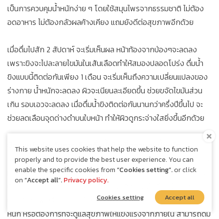
เป็นการควบคุมน้ำหนักง่าย ๆ โดยใช้สมุนไพรจากธรรมชาติ ไม่ต้อง
อดอาหาร ไม่ต้องกลัวผลค้างเคียง แถมยังดีต่อสุขภาพอีกด้วย
เมื่อดื่มไปสัก 2 สัปดาห์ จะเริ่มเห็นผล หน้าท้องจากป่องๆจะลดลง
เพราะขิงจะไปละลายไขมันในเส้นเลือดทำให้สมองปลอดโปร่ง ดื่มน้ำ
ขิงแบบนี้ติดต่อกันเพียง 1 เดือน จะเริ่มเห็นถึงความเปลี่ยนแปลงของ
ร่างกาย น้ำหนักจะลดลง ผิวจะเนียนละเอียดขึ้น ช่วยขจัดไขมันส่วน
เกิน รอบเอวจะลดลง เมื่อดื่มน้ำขิงติดต่อกันนานกว่าครึ่งปีขึ้นไป จะ
ช่วยลดเลือนจุดด่างดำบนใบหน้า ทำให้ผิวดูกระจ่างใสยิ่งขึ้นอีกด้วย
ข้อแนะนำ สำหรับการเลือกดื่มน้ำขิงเพื่อควบคุมน้ำหนัก
This website uses cookies that help the website to function
จะเห็นได้ว่า น้ำขิง มีสรรพคุณที่ใช้ดื่มเพื่อควบคุมน้ำหนักได้ และขิงยัง
properly and to provide the best user experience. You can
enable the specific cookies from
“Cookies setting”.
or click
เปี่ยมไปด้วยประโยชน์ต่อสุขภาพอีกมากมาย หากได้ลองแล้วจะต้อง
on
“Accept all”.
Privacy policy.
ติดใจแน่ ๆ และน้ำขิงจะเป็นตัวเลือกแรกที่ทุกคนนึกถึง เมื่ออยากใช้
Cookies setting
Accept all
ดูแลสุขภาพ หรือควบคุมน้ำหนักแน่นอน หากกำลังต้องการควบคุมน้ำ
หนัก หรือต้องการที่จะดูแลสุขภาพให้แข็งแรงจากภายใน สามารถดื่ม