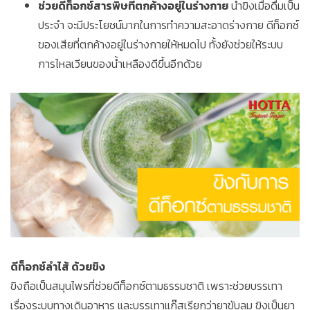
ช่วยดีท็อกซ์สารพิษที่ตกค้างอยู่ในร่างกาย
น้ำขิงเมื่อดื่มเป็น
ประจำ จะมีประโยชน์มากในการทำความสะอาดร่างกาย ดีท็อกซ์
ของเสียที่ตกค้างอยู่ในร่างกายให้หมดไป ทั้งยังช่วยให้ระบบ
การไหลเวียนของน้ำเหลืองดีขึ้นอีกด้วย
ดีท็อกซ์ลำไส้ ด้วยขิง
ขิงถือเป็นสมุนไพรที่ช่วยดีท็อกซ์ตามธรรมชาติ เพราะช่วยบรรเทา
เรื่องระบบทางเดินอาหาร และบรรเทาแก๊สเรียกว่ายาขับลม ขิงเป็นยา