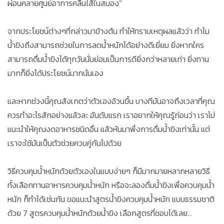
ผ่อนคลายศูนย์อาการคลื่นไส้ในสมอง"
จากประโยชน์ต่างๆที่กล่าวมาข้างต้น ทำให้ทราบเหตุผลแล้วว่า ทำไม
น้ำขิงถึงสามารถช่วยในการลดน้ำหนักได้อย่างดีเยี่ยม ยิ่งหากใคร
สามารถดื่มน้ำขิงได้ทุกวันนั่นย่อมเป็นการดียิ่งกว่าหลายเท่า ยิ่งทาน
มากก็ยิ่งได้ประโยชน์มากนั่นเอง
และหากช่วงนี้คุณสังเกตว่าตัวเองอ้วนขึ้น บางทีมันอาจถึงเวลาที่คุณ
ควรทำอะไรสักอย่างแล้วละ อันดับแรก เราอยากให้คุณรู้ก่อนว่า เราไม่
แนะนำให้คุณงดอาหารชนิดอื่น แล้วหันมาพึ่งการดื่มน้ำขิงเท่านั้น แต่
เราจะใช้มันเป็นตัวช่วยควบคู่กันไปด้วย
วิธีควบคุมน้ำหนักด้วยตัวเองในแบบง่ายๆ ก็มีมากมายหลากหลายวิธี
ทั้งเลือกทานอาหารควบคุมน้ำหนัก หรือจะลองดื่มน้ำขิงเพื่อควบคุมน้ำ
หนัก ก็ทำได้เช่นกัน ขอแนะนำสูตรน้ำขิงควบคุมน้ำหนัก แบบธรรมชาติ
ด้วย 7 สูตรควบคุมน้ำหนักด้วยน้ำขิง เลือกสูตรที่ชอบได้เลย...