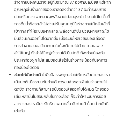
ร่างกายของคนเราจะอยู่ที่ประมาณ 37 องศาเซลเซียส แต่หาก
อุณหภูมิในร่างกายของเราลดลงต่ำกว่า 37 จะทำระบบการ
ย่อยหรือการเผาผลาญพลังงานไม่สมบูรณ์ ทำงานได้ไม่เต็มที่
การดื่มน้ำขิงจะเข้าไปช่วยปรับอุณหภูมิในร่างกายให้กลับเข้าที่
เข้าทาง ทำให้ระบบเผาผลาญพลังงานดีขึ้น ช่วยเผาผลาญไข
มันส่วนเกินออกไปได้มากขึ้น เมื่อระบบไหลเวียนของเลือดดี
การทำงานของอวัยวะภายในก็จะดีตามไปด้วย โดยเฉพาะ
ลำไส้ใหญ่ ถ้าลำไส้ใหญ่ทำงานได้เป็นปกติ ก็จะช่วยป้องกัน
ปัญหาท้องผูก ไม่สะสมของเสียไว้ในร่างกาย ป้องกันอาการ
ท้องป่องได้ด้วย
ช่วยให้ขับถ่ายดี
น้ำขิงมีสรรพคุณช่วยให้การขับถ่ายของเรา
เป็นปกติ เมื่อระบบขับถ่ายดี การขนส่งของเสียในร่างกายไม่
ติดขัด ร่างกายก็สามารถขับของเสียออกไปได้หมด โดยของ
เสียเหล่านั้นไม่ย้อนกลับไปทางเลือด ก็จะทำให้ระบบการย่อย
อาหารของเรามีประสิทธิภาพมากขึ้น ขับถ่ายดี ก็ลดน้ำหนักดี
เช่นกัน