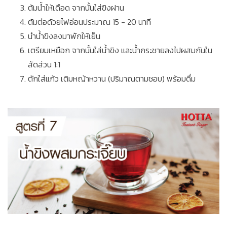
ต้มน้ำให้เดือด จากนั้นใส่ขิงฝาน
ต้มต่อด้วยไฟอ่อนประมาณ 15 - 20 นาที
นำน้ำขิงลงมาพักให้เย็น
เตรียมเหยือก จากนั้นใส่น้ำขิง และน้ำกระชายลงไปผสมกันใน
สัดส่วน 1:1
ตักใส่แก้ว เติมหญ้าหวาน (ปริมาณตามชอบ) พร้อมดื่ม