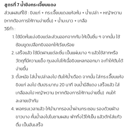
สูตรที่ 7 น้ำขิงกระเจี๊ยบแดง
ส่วนผสมที่ใช้ : ขิงแก่ + กระเจี๊ยบแดงแห้งหั่น + น้ำเปล่า + หญ้าหวาน
(หากต้องการให้ทานง่ายขึ้น) + น้ำมะนาว + เกลือ
วิธีทำ :
ใช้มีดหั่นแง่งขิงแต่ละส่วนออกจากกัน ให้เป็นชิ้น ๆ จากนั้น ใช้
ช้อนขูดเปลือกขิงออกให้เรียบร้อย
เสร็จแล้ว ใช้มีดฝานแต่ละชิ้น เป็นแผ่นบาง ๆ แล้วใช้สากหรือ
วัตถุที่มีความแข็ง ทุบลงไปให้เนื้อขิงแหลกออกมา จะทำให้ต้มได้
ง่ายขึ้น
ตั้งหม้อ ใส่น้ำเปล่าลงไป ต้มให้น้ำเดือด จากนั้น ใส่กระเจี๊ยบแห้ง
ขิงแก่ ลงไป ต้มประมาณ 20 นาที จนน้ำมีสีแดง เสร็จแล้ว ใส่
เกลือลงไป หญ้าหวาน (หากต้องการให้ทานง่ายขึ้น) คนให้
ละลายเข้ากัน
พอครบเวลาแล้ว ให้นำมากรองน้ำผ่านกระชอน รองด้วยผ้าง
ขาวบาง คั้นน้ำลงไปในชามผสม พักทิ้งไว้ให้เย็น แล้วตักใส่แก้ว
ดื่ม เป็นอันเสร็จ