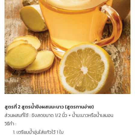
สูตรที่ 2 สูตรน้ำขิงผสมมะนาว (สูตรทานง่าย)
ส่วนผสมที่ใช้ : ขิงสดขนาด 1/2 นิ้ว + น้ำมะนาวหรือน้ำเลมอน
วิธีทำ :
เตรียมน้ำอุ่นใส่แก้วไว้ 1 ใบ