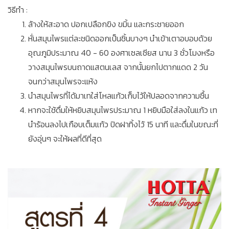
วิธีทำ :
ล้างให้สะอาด ปอกเปลือกขิง ขมิ้น และกระชายออก
หั่นสมุนไพรแต่ละชนิดออกเป็นชิ้นบางๆ นำเข้าเตาอบอบด้วย
อุณภูมิประมาณ 40 - 60 องศาเซลเซียส นาน 3 ชั่วโมงหรือ
วางสมุนไพรบนถาดแสตนเลส จากนั้นยกไปตากแดด 2 วัน
จนกว่าสมุนไพรจะแห้ง
นำสมุนไพรที่ได้มาเทใส่โหลแก้วเก็บไว้ให้ปลอดจากความชื้น
หากจะใช้ดื่มให้หยิบสมุนไพรประมาณ 1 หยิบมือใส่ลงในแก้ว เท
นำร้อนลงไปเกือบเต็มแก้ว ปิดฝาทิ้งไว้ 15 นาที และดื่มในขณะที่
ยังอุ่นๆ จะให้ผลที่ดีที่สุด