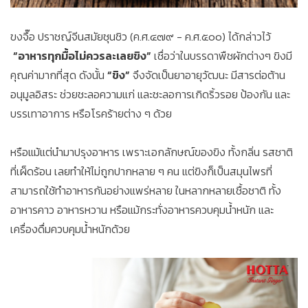
ขงจื๊อ ปราชญ์จีนสมัยชุนชิว (ค.ศ.๔๗๙ - ค.ศ.๕๐๐) ได้กล่าวไว้
“อาหารทุกมื้อไม่ควรละเลยขิง”
เชื่อว่าในบรรดาพืชผักต่างๆ ขิงมี
คุณค่ามากที่สุด ดังนั้น
“ขิง”
จึงจัดเป็นยาอายุวัฒนะ มีสารต่อต้าน
อนุมูลอิสระ ช่วยชะลอความแก่ และชะลอการเกิดริ้วรอย ป้องกัน และ
บรรเทาอาการ หรือโรคร้ายต่าง ๆ ด้วย
หรือแม้แต่นำมาปรุงอาหาร เพราะเอกลักษณ์ของขิง ทั้งกลิ่น รสชาติ
ที่เผ็ดร้อน เลยทำให้ไม่ถูกปากหลาย ๆ คน แต่ขิงก็เป็นสมุนไพรที่
สามารถใช้ทำอาหารกันอย่างแพร่หลาย ในหลากหลายเชื้อชาติ ทั้ง
อาหารคาว อาหารหวาน หรือแม้กระทั่งอาหารควบคุมน้ำหนัก และ
เครื่องดื่มควบคุมน้ำหนักด้วย