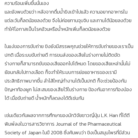
ความร้อนเพิ่มขึ้นนั่นเอง
และยังพบด้วยว่า หลังจากดื่มน้ำขิงเข้าไปแล้ว ความอยากอาหารใน
แต่ละวันก็ลดน้อยลงด้วย จึงไม่ค่อยทานจุบจิบ และทานได้น้อยลงด้วย
ทำให้โอกาสเป็นโรคอ้วนหรือน้ำหนักเพิ่มก็ลดน้อยลงด้วย
ในแง่ของการขับถ่าย ขิงยังมีสรรพคุณช่วยให้การขับถ่ายของเราเป็น
ปกติ เมื่อระบบขับถ่ายดี การขนส่งของเสียในร่างกายไม่ติดขัด
ร่างกายก็สามารถขับของเสียออกไปได้หมด โดยของเสียเหล่านั้นไม่
ย้อนกลับไปทางเลือด ก็จะทำให้ระบบการย่อยอาหารของเรามี
ประสิทธิภาพมากขึ้น ลำไส้ใหญ่ทำงานได้เป็นปกติ ก็จะช่วยป้องกัน
ปัญหาท้องผูก ไม่สะสมของเสียไว้ในร่างกาย ปัองกันอาการท้องป่อง
ได้ เมื่อขับถ่ายดี น้ำหนักก็ลดลงได้ดีเช่นกัน
เช่นเดียวกับผลจากการศึกษาของนักวิจัยชาวญี่ปุ่น L.K. Han ที่ได้ตี
พิมพ์ลงในวารสารวิชาการ Journal of the Pharmaceutical
Society of Japan ในปี 2008 ซึ่งค้นพบว่า ขิงเป็นสมุนไพรที่มีส่วน