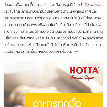
ส่วนผสมที่ออกฤทธิ์หลายอย่าง รวมถึงสารฉุนที่เรียกว่า
จิงเจอร์รอล
และ โชโกล มีการนำขิงมาใช้กันอย่างยาวนานในหลายประเทศ และ
หลากหลายวัฒนธรรม ด้วยคุณสมบัติของขิง มีประโยชน์ต่อสุขภาพ
มากมายหลายด้าน เพราะขิงอุดมไปด้วยวิตามิน เกลือแร่ ที่สำคัญต่อ
ร่างกายมากมาย เช่น วิตามินเอ วิตามินบี วิตามินซี เบต้าแคโรทีน ธาตุ
เหล็ก แคลเซียม ฟอสฟอรัส เป็นต้น นอกจากนี้ ขิงยังให้พลังงานจาก
คาร์โบไฮเดรตและโปรตีน และยังมีเส้นใยเพื่อการขับถ่ายจำนวนมาก
และขิงถูกนำมาใช้ เป็นอีกหนึ่งทางเลือกเพื่อสุขภาพ