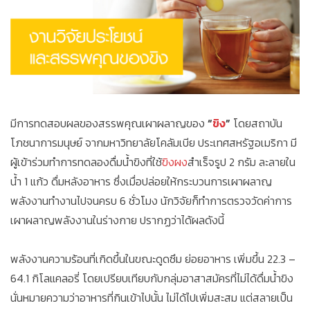
มีการทดสอบผลของสรรพคุณเผาผลาญของ
“
ขิง
”
โดยสถาบัน
โภชนาการมนุษย์ จากมหาวิทยาลัยโคลัมเบีย ประเทศสหรัฐอเมริกา มี
ผู้เข้าร่วมทำการทดลองดื่มน้ำขิงที่ใช้
ขิงผง
สำเร็จรูป 2 กรัม ละลายใน
น้ำ 1 แก้ว ดื่มหลังอาหาร ซึ่งเมื่อปล่อยให้กระบวนการเผาผลาญ
พลังงานทำงานไปจนครบ 6 ชั่วโมง นักวิจัยก็ทำการตรวจวัดค่าการ
เผาผลาญพลังงานในร่างกาย ปรากฏว่าได้ผลดังนี้
พลังงานความร้อนที่เกิดขึ้นในขณะดูดซึม ย่อยอาหาร เพิ่มขึ้น 22.3 –
64.1 กิโลแคลอรี่ โดยเปรียบเทียบกับกลุ่มอาสาสมัครที่ไม่ได้ดื่มน้ำขิง
นั่นหมายความว่าอาหารที่กินเข้าไปนั้น ไม่ได้ไปเพิ่มสะสม แต่สลายเป็น