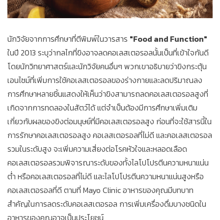
นักวิจัยจากการศึกษาที่ตีพิมพ์ในวารสาร
"Food and Function"
ในปี 2013 ระบุว่ากลไกที่ขิงอาจลดคอเลสเตอรอลนั้นเป็นที่เข้าใจกันดี
โดยนักวิทยาศาสตร์และนักวิจัยคนอื่นๆ พวกเขาอธิบายว่าขิงกระตุ้น
เอนไซม์ที่เพิ่มการใช้คอเลสเตอรอลของร่างกายและลดปริมาณลง
การศึกษาหลายชิ้นแสดงให้เห็นว่าขิงสามารถลดคอเลสเตอรอลสูงที่
เกิดจากการทดลองในสัตว์ได้ แต่จำเป็นต้องมีการศึกษาเพิ่มเติม
เกี่ยวกับผลของขิงต่อมนุษย์ที่มีคอเลสเตอรอลสูง ก่อนที่จะใช้สารนี้ใน
การรักษาคอเลสเตอรอลสูง คอเลสเตอรอลที่ไม่ดี และคอเลสเตอรอล
รวมในระดับสูง จะเพิ่มความเสี่ยงต่อโรคหัวใจและหลอดเลือด
คอเลสเตอรอลรวมพิจารณาระดับของทั้งไลโปโปรตีนความหนาแน่น
ต่ำ หรือคอเลสเตอรอลที่ไม่ดี และไลโปโปรตีนความหนาแน่นสูงหรือ
คอเลสเตอรอลที่ดี ตามที่ Mayo Clinic อาหารของคุณมีบทบาท
สำคัญในการลดระดับคอเลสเตอรอล การเพิ่มเครื่องดื่มบางชนิดใน
อาหารของคุณอาจเป็นประโยชน์