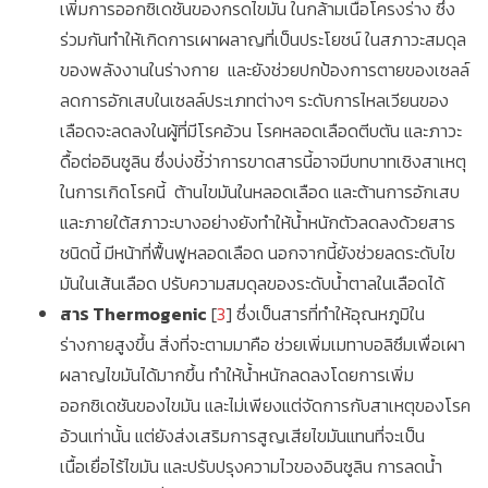
เพิ่มการออกซิเดชันของกรดไขมัน ในกล้ามเนื้อโครงร่าง ซึ่ง
ร่วมกันทำให้เกิดการเผาผลาญที่เป็นประโยชน์ ในสภาวะสมดุล
ของพลังงานในร่างกาย และยังช่วยปกป้องการตายของเซลล์
ลดการอักเสบในเซลล์ประเภทต่างๆ ระดับการไหลเวียนของ
เลือดจะลดลงในผู้ที่มีโรคอ้วน โรคหลอดเลือดตีบตัน และภาวะ
ดื้อต่ออินซูลิน ซึ่งบ่งชี้ว่าการขาดสารนี้อาจมีบทบาทเชิงสาเหตุ
ในการเกิดโรคนี้ ต้านไขมันในหลอดเลือด และต้านการอักเสบ
และภายใต้สภาวะบางอย่างยังทำให้น้ำหนักตัวลดลงด้วยสาร
ชนิดนี้ มีหน้าที่ฟื้นฟูหลอดเลือด นอกจากนี้ยังช่วยลดระดับไข
มันในเส้นเลือด ปรับความสมดุลของระดับน้ำตาลในเลือดได้
สาร Thermogenic
[
3
] ซึ่งเป็นสารที่ทำให้อุณหภูมิใน
ร่างกายสูงขึ้น สิ่งที่จะตามมาคือ ช่วยเพิ่มเมทาบอลิซึมเพื่อเผา
ผลาญไขมันได้มากขึ้น ทำให้น้ำหนักลดลงโดยการเพิ่ม
ออกซิเดชันของไขมัน และไม่เพียงแต่จัดการกับสาเหตุของโรค
อ้วนเท่านั้น แต่ยังส่งเสริมการสูญเสียไขมันแทนที่จะเป็น
เนื้อเยื่อไร้ไขมัน และปรับปรุงความไวของอินซูลิน การลดน้ำ