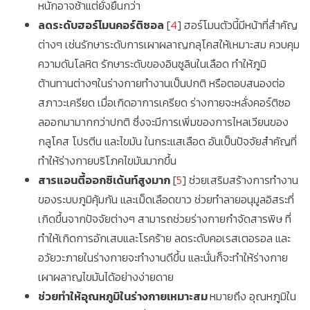
หนักอาจช้าแต่ยั่งยืนกว่า
ลดระดับฮอร์โมนคอร์ติซอล
[
4
] ฮอร์โมนตัวนี้มีหน้าที่สำคัญ
ต่างๆ เช่นรักษาระดับการเผาผลาญกลุโคสให้เหมาะสม ควบคุม
ความดันโลหิต รักษาระดับของอินซูลินในเลือด ทำให้ภูมิ
ต้านทานต่างๆในร่างกายทำงานเป็นปกติ หรือตอบสนองต่อ
สภาวะเครียด เมื่อเกิดอาการเครียด ร่างกายจะหลั่งคอร์ติซอ
ลออกมามากกว่าปกติ ซึ่งจะมีการเพิ่มของการไหลเวียนของ
กลูโคส โปรตีน และไขมัน ในกระแสเลือด อันเป็นปัจจัยสำคัญที่
ทำให้ร่างกายบริโภคไขมันมากขึ้น
สารแอนตี้ออกซิเด้นท์สูงมาก
[
5
] ช่วยเสริมสร้างการทำงาน
ของระบบภูมิคุ้มกัน และเม็ดเลือดขาว ช่วยทำลายอนุมูลอิสระที่
เกิดขึ้นจากปัจจัยต่างๆ สามารถช่วยร่างกายกำจัดสารพิษ ที่
ทำให้เกิดการอักเสบและโรคร้าย ลดระดับคอเรสเตอรอล และ
อวัยวะภายในร่างกายจะทำงานดีขึ้น และนั่นก็จะทำให้ร่างกาย
เผาผลาญไขมันได้อย่างง่ายดาย
ช่วยทำให้อุณหภูมิในร่างกายเหมาะสม
หมายถึง อุณหภูมิใน