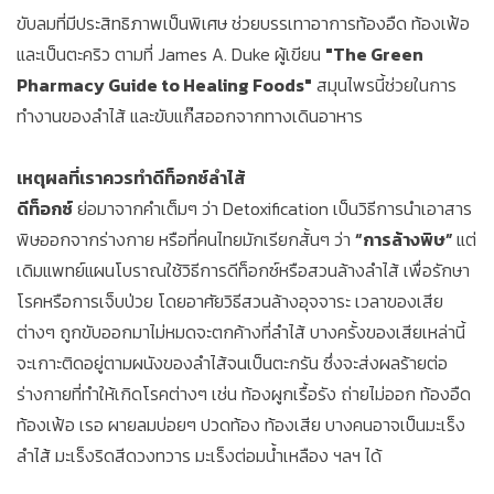
ขับลมที่มีประสิทธิภาพเป็นพิเศษ ช่วยบรรเทาอาการท้องอืด ท้องเฟ้อ
และเป็นตะคริว ตามที่ James A. Duke ผู้เขียน
"The Green
Pharmacy Guide to Healing Foods"
สมุนไพรนี้ช่วยในการ
ทำงานของลำไส้ และขับแก๊สออกจากทางเดินอาหาร
เหตุผลที่เราควรทำดีท็อกซ์ลำไส้
ดีท็อกซ์
ย่อมาจากคำเต็มๆ ว่า Detoxification เป็นวิธีการนำเอาสาร
พิษออกจากร่างกาย หรือที่คนไทยมักเรียกสั้นๆ ว่า
“การล้างพิษ”
แต่
เดิมแพทย์แผนโบราณใช้วิธีการดีท็อกซ์หรือสวนล้างลำไส้ เพื่อรักษา
โรคหรือการเจ็บป่วย โดยอาศัยวิธีสวนล้างอุจจาระ เวลาของเสีย
ต่างๆ ถูกขับออกมาไม่หมดจะตกค้างที่ลำไส้ บางครั้งของเสียเหล่านี้
จะเกาะติดอยู่ตามผนังของลำไส้จนเป็นตะกรัน ซึ่งจะส่งผลร้ายต่อ
ร่างกายที่ทำให้เกิดโรคต่างๆ เช่น ท้องผูกเรื้อรัง ถ่ายไม่ออก ท้องอืด
ท้องเฟ้อ เรอ ผายลมบ่อยๆ ปวดท้อง ท้องเสีย บางคนอาจเป็นมะเร็ง
ลำไส้ มะเร็งริดสีดวงทวาร มะเร็งต่อมน้ำเหลือง ฯลฯ ได้