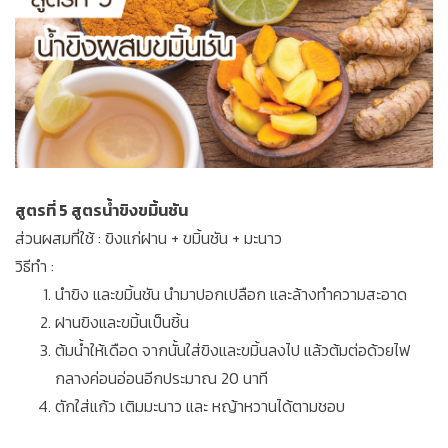
สูตรที่ 5 สูตรน้ำขิงขมิ้นชัน
ส่วนผสมที่ใช้ : ขิงแก่ฝาน + ขมิ้นชัน + มะนาว
วิธีทำ :
นำขิง และขมิ้นชัน นำมาปอกเปลือก และล้างทำความสะอาด
ฝานขิงและขมิ้นเป็นชิ้น
ต้มน้ำให้เดือด จากนั้นใส่ขิงและขมิ้นลงไป แล้วต้มต่อด้วยไฟ
กลางค่อนอ่อนอีกประมาณ 20 นาที
ตักใส่แก้ว เติมมะนาว และ หญ้าหวานได้ตามชอบ