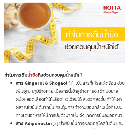
ทำไมการดื่ม
น้ำขิง
ถึงช่วยควบคุมน้ำหนัก ?
สาร Gingerol & Shogaol
[
1
] เป็นสารที่ให้รสเผ็ดร้อน ช่วย
เพิ่มอุณหภูมิร่างกาย เมื่อสารนี้เข้าสู่ร่างกายจะเข้าไปขยาย
ผนังหลอดเลือดทำให้เลือดไหวเวียนได้ สะดวกยิ่งขึ้น ทำให้เผา
ผลาญไขมันได้มากขึ้น กระตุ้นการทํางานของกล้ามเนื้อที่ระบบ
ทางเดินอาหารให้มีการบีบตัวมากขึ้น จึงเกิดการขับลมออกมา
สาร Adiponectin
[
2
] ช่วยยับยั้งการผลิตกลูโคสในตับ และ