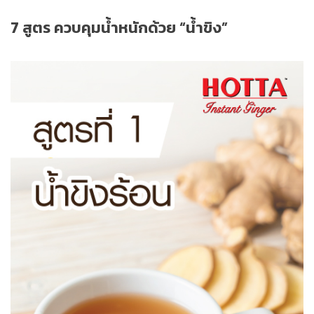
7 สูตร ควบคุมน้ำหนักด้วย “น้ำขิง”