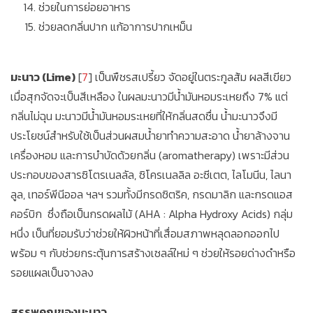
ช่วยในการย่อยอาหาร
ช่วยลดกลิ่นปาก แก้อาการปากเหม็น
มะนาว (Lime)
[
7
] เป็นพืชรสเปรี้ยว จัดอยู่ในตระกูลส้ม ผลสีเขียว
เมื่อสุกจัดจะเป็นสีเหลือง ในผลมะนาวมีน้ำมันหอมระเหยถึง 7% แต่
กลิ่นไม่ฉุน มะนาวมีน้ำมันหอมระเหยที่ให้กลิ่นสดชื่น น้ำมะนาวจึงมี
ประโยชน์สำหรับใช้เป็นส่วนผสมน้ำยาทำความสะอาด น้ำยาล้างจาน
เครื่องหอม และการบำบัดด้วยกลิ่น (aromatherapy) เพราะมีส่วน
ประกอบของสารซิโตรเนลลัล, ซิโครเนลลิล อะซีเตต, ไลโมนีน, ไลนา
ลูล, เทอร์พีนีออล ฯลฯ รวมทั้งมีกรดซิตริค, กรดมาลิก และกรดแอส
คอร์บิก ซึ่งถือเป็นกรดผลไม้ (AHA : Alpha Hydroxy Acids) กลุ่ม
หนึ่ง เป็นที่ยอมรับว่าช่วยให้ผิวหน้าที่เสื่อมสภาพหลุดลอกออกไป
พร้อม ๆ กับช่วยกระตุ้นการสร้างเซลล์ใหม่ ๆ ช่วยให้รอยด่างดำหรือ
รอยแผลเป็นจางลง
สรรพคุณของมะนาว