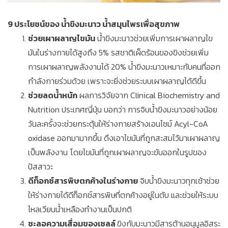
9 ประโยชน์ของ น้ำขิงมะนาว น้ำสมุนไพรเพื่อสุขภาพ
ช่วยเผาผลาญไขมัน
น้ำขิงมะนาวช่วยเพิ่มการเผาผลาญไข
มันในร่างกายได้สูงถึง 5% รสชาติเผ็ดร้อนของขิงช่วยเพิ่ม
การเผาผลาญพลังงานได้ 20% น้ำขิงมะนาวเหมาะกับคนที่ออก
กำลังกายร่วมด้วย เพราะจะยิ่งช่วยระบบเผาผลาญได้ดีขึ้น
ช่วยลดน้ำหนัก
ผลการวิจัยจาก Clinical Biochemistry and
Nutrition ประเทศญี่ปุ่น บอกว่า การจิบน้ำขิงมะนาวอย่างน้อย
วันละครั้งจะช่วยกระตุ้นให้ร่างกายสร้างเอนไซม์ Acyl-CoA
oxidase ออกมามากขึ้น ดึงเอาไขมันที่ถูกสะสมไว้มาเผาผลาญ
เป็นพลังงาน โดยไขมันที่ถูกเผาผลาญจะขับออกในรูปของ
ปัสสาวะ
ดีท็อกซ์สารพิษตกค้างในร่างกาย
จิบน้ำขิงมะนาวทุกเช้าช่วย
ให้ร่างกายได้ดีท็อกซ์สารพิษที่ตกค้างอยู่ในตับ และช่วยให้ระบบ
ไหลเวียนน้ำเหลืองทำงานเป็นปกติ
ชะลอความเสื่อมของเซลล์
ขิงกับมะนาวมีสารต้านอนุมูลอิสระ