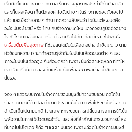
เริ่มต้นปีแบบนี้ หลาย ๆ คน คงเริ่มตรวจสุขภาพประจำปีกันบ้างแล้ว
และเห็นผลเลือด เห็นตัวเลขค่าไขมันต่าง ๆ ในร่างกายของตัวเองไป
แล้ว และเชื่อว่าหลาย ๆ ท่าน เกิดความสับสนว่า ไขมันแต่ละชนิดคือ
อะไร มีประโยชน์ หรือ โทษ กับร่างกายแค่ไหน แล้วควรปฏิบัติตัวอย่าง
ไร ถ้าไขมันเหล่านั้นสูง หรือ ต่ำ จนเกินไปดื่ม ก่อนที่เราจะไปพูดถึง
เครื่องดื่มเพื่อสุขภาพ
ที่ช่วยลดไขมันในเลือด อย่าง น้ำขิงมะนาว ตาม
หัวข้อบทความ เรามาทำความรู้จักกับไขมันในเลือดชนิดต่าง ๆ และ
ภาวะไขมันในเลือดสูง กันก่อนดีกว่า เพราะ นั่นคือสาเหตุหลัก ที่ทำให้
เรา ต้องเริ่มหันมา ลองดื่มเครื่องดื่มเพื่อสุขภาพอย่าง น้ำขิงมะนาว
นั่นเอง
จริง ๆ แล้วระบบภายในร่างกายของมนุษย์มีความซับซ้อน กลไกใน
ร่างกายมนุษย์นั้น ต้องทำงานประสานกันไปมา เพื่อให้ระบบในร่างกาย
ดำเนินเป็นไปตามปกติ โดยเฉพาะกระบวนการเปลี่ยนสารอาหารให้เป็น
พลังงานในการใช้ชีวิตประจำวัน และ สิ่งที่สำคัญในกระบวนการนี้ สิ่ง
ที่ขาดไปไม่ได้เลย ก็คือ
"เลือด"
นั่นเอง เพราะเลือดในร่างกายมนุษย์