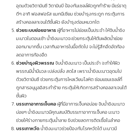
อุดมด้วยวิตามินซี วิตามินบี ป้องกันเซลล์ผิวถูกทำร้าย มีแร่ธาตุ
ดีๆ อาทิ ฟอสฟอรัส แมกนีเซียม ช่วยบำรุงกระดูก กระตุ้นการ
สร้างคอลลาเจนใต้ชั้นผิว ยังบำรุงต่อมหมวกไต
ช่วยระบบย่อยอาหาร
ผู้ที่อาหารไม่ย่อยเป็นประจำ ให้จิบน้ำขิง
มะนาวในตอนเช้า น้ำขิงมะนาวจะช่วยกระตุ้นให้ตับผลิตน้ำย่อย
ออกมามากขึ้น เวลากินอาหารในมื้อถัดไป จะไม่รู้สึกอึดอัดท้อง
ลดอาการท้องอืด
ช่วยบำรุงผิวพรรณ
จิบน้ำขิงมะนาว เป็นประจำ จะทำให้ผิว
พรรณมีน้ำมีนวล เปล่งปลั่ง สดใส เพราะน้ำขิงมะนาวอุดมไป
ด้วยวิตามินซี ช่วยกระตุ้นการไหลเวียนโลหิต ซ่อมแซมเซลล์ที่
ถูกสารอนุมูลอิสระทำร้าย กระตุ้นให้เกิดการสร้างคอลลาเจนใต้
ชั้นผิว
บรรเทาอาการเจ็บคอ
ผู้ที่มีอาการเจ็บคอบ่อย จิบน้ำขิงมะนาว
บ่อยๆ น้ำขิงมะนาวมีคุณสมบัติบรรเทาอาการเจ็บคอ มะนาว
ช่วยให้ร่างกายกระตุ้นน้ำลาย ขิงช่วยลดการติดเชื้อในลำคอ
บรรเทาหวัด
น้ำขิงมะนาวช่วยป้องกันโรคหวัดได้ มะนาวมี