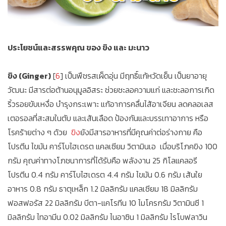
ประโยชน์และสรรพคุณ ของ ขิง และ มะนาว
ขิง (Ginger)
[
6
] เป็นพืชรสเผ็ดอุ่น มีฤทธิ์แก้หวัดเย็น เป็นยาอายุ
วัฒนะ มีสารต่อต้านอนุมูลอิสระ ช่วยชะลอความแก่ และชะลอการเกิด
ริ้วรอยขับเหงื่อ บำรุงกระเพาะ แก้อาการคลื่นไส้อาเจียน ลดคลอเลส
เตอรอลที่สะสมในตับ และเส้นเลือด ป้องกันและบรรเทาอาการ หรือ
โรคร้ายต่าง ๆ ด้วย
ขิง
ยังมีสารอาหารที่มีคุณค่าต่อร่างกาย คือ
โปรตีน ไขมัน คาร์โบไฮเดรต แคลเซียม วิตามินเอ เมื่อบริโภคขิง 100
กรัม คุณค่าทางโภชนาการที่ได้รับคือ พลังงาน 25 กิโลแคลอรี
โปรตีน 0.4 กรัม คาร์โบไฮเดรต 4.4 กรัม ไขมัน 0.6 กรัม เส้นใย
อาหาร 0.8 กรัม ธาตุเหล็ก 1.2 มิลลิกรัม แคลเซียม 18 มิลลิกรัม
ฟอสฟอรัส 22 มิลลิกรัม บีตา-แคโรทีน 10 ไมโครกรัม วิตามินซี 1
มิลลิกรัม ไทอามีน 0.02 มิลลิกรัม ไนอาซิน 1 มิลลิกรัม ไรโบฟลาวิน