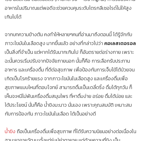
อาหารในปริมาณแต่พอดีจะช่วยควบคุมระดับไตรกลีเซอไรด์ไม่ให้สูง
เกินไปได้
จากบทความข้างต้น คงทำให้หลายๆคนที่อ่านมาถึงตอนนี้ ได้รู้จักกับ
ภาวะไขมันในเลือดสูง มากขึ้นแล้ว อย่างที่กล่าวไปว่า
คอเลสเตอรอล
เป็นสิ่งที่จำเป็น แต่หากได้รับมากเกินไป ก็อันตรายต่อร่างกาย เพราะ
ฉะนั้นควรเริ่มปรับจากปัจจัยภายนอก นั้นก็คือ การเลือกรับประทาน
อาหาร และเครื่องดื่ม ที่ดีต่อสุขภาพ เพื่อป้องกันการเจ็บไข้ได้ป่วยจน
เกิดเป็นโรคร้ายแรง จากภาวะไขมันในเลือดสูง และเครื่องดื่มเพื่อ
สุขภาพแบบไหนที่ตอบโจทย์ สามารถดื่มเป็นเดลี่ดริ้ง ดื่มได้ทุกวัน ก็
เห็นจะหนีไม่พ้นเครื่องดื่มสมุนไพร ที่หาดื่มง่าย อร่อย ดื่มได้บ่อย และ
ได้ประโยชน์ นั่นก็คือ น้ำขิงมะนาว นั่นเอง เพราะคุณสมบัติ เหมาะสม
กับการป้องกัน ภาวะไขมันในเลือด ได้เป็นอย่างดี
น้ำขิง
ถือเป็นเครื่องดื่มเพื่อสุขภาพ ที่ได้รับความนิยมอย่างต่อเนื่องใน
ฐานะยาอายุวัฒนะตั้งแต่รุ่นปู่ย่าตายาย แต่ด้วยความที่ขิง เป็น