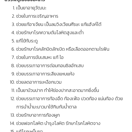
เป็นยาอายุวัฒนะ
ช่วยในการเจริญอาหาร
ช่วยแก้อาเจียน เป็นลมวิงเวียนศีรษะ แก้แฮ้งค์ได้
ช่วยรักษาโรคความดันโลหิตสูงและต่ำ
แก้ไข้ทับระดู
ช่วยรักษาโรคลักปิดลักเปิด หรือเลือดออกตามไรฟัน
ช่วยในการขับเสมหะ แก้ ไอ
ช่วยบรรเทาอาการต่อมทอนซิลอักเสบ
ช่วยบรรเทาอาการเสียงแหบแห้ง
ช่วยลดอาการเหงือกบวม
เป็นยาบ้วนปาก ทำให้ช่องปากสะอาดมากยิ่งขึ้น
ช่วยบรรเทาอาการท้องอืด ท้องเฟ้อ ปวดท้อง แน่นท้อง ด้วย
การนำน้ำมะนาวมาใช้กินกับน้ำตาล
ช่วยรักษาอาการท้องผูก
ช่วยฟอกโลหิต บำรุงโลหิต รักษาโรคโลหิตจาง
แก้โรคเหน็บชา