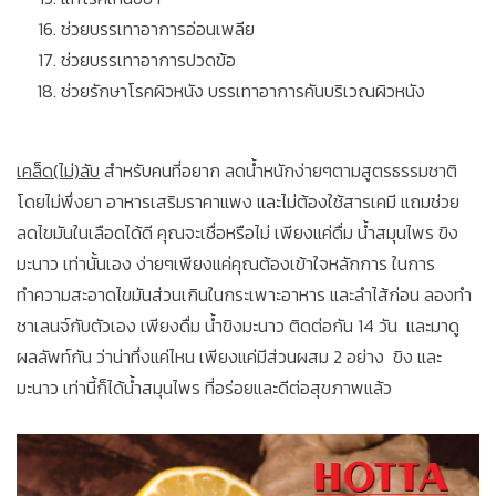
ช่วยบรรเทาอาการอ่อนเพลีย
ช่วยบรรเทาอาการปวดข้อ
ช่วยรักษาโรคผิวหนัง บรรเทาอาการคันบริเวณผิวหนัง
เคล็ด(ไม่)ลับ
สำหรับคนที่อยาก ลดน้ำหนักง่ายๆตามสูตรธรรมชาติ
โดยไม่พึ่งยา อาหารเสริมราคาแพง และไม่ต้องใช้สารเคมี แถมช่วย
ลดไขมันในเลือดได้ดี คุณจะเชื่อหรือไม่ เพียงแค่ดื่ม น้ำสมุนไพร ขิง
มะนาว เท่านั้นเอง ง่ายๆเพียงแค่คุณต้องเข้าใจหลักการ ในการ
ทำความสะอาดไขมันส่วนเกินในกระเพาะอาหาร และลำไส้ก่อน ลองทำ
ชาเลนจ์กับตัวเอง เพียงดื่ม น้ำขิงมะนาว ติดต่อกัน 14 วัน และมาดู
ผลลัพท์กัน ว่าน่าทึ่งแค่ไหน เพียงแค่มีส่วนผสม 2 อย่าง ขิง และ
มะนาว เท่านี้ก็ได้น้ำสมุนไพร ที่อร่อยและดีต่อสุขภาพแล้ว