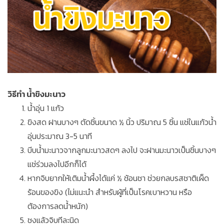
วิธีทำ น้ำขิงมะนาว
น้ำอุ่น 1 แก้ว
ขิงสด ฝานบางๆ ตัดชิ้นขนาด ½ นิ้ว ปริมาณ 5 ชิ้น แช่ในแก้วน้ำ
อุ่นประมาณ 3-5 นาที
บีบน้ำมะนาวจากลูกมะนาวสดๆ ลงไป จะฝานมะนาวเป็นชิ้นบางๆ
แช่ร่วมลงไปอีกก็ได้
หากจิบยากให้เติมน้ำผึ้งได้แค่ ½ ช้อนชา ช่วยกลบรสชาติเผ็ด
ร้อนของขิง (ไม่แนะนำ สำหรับผู้ที่เป็นโรคเบาหวาน หรือ
ต้องการลดน้ำหนัก)
ชงแล้วจิบทีละนิด