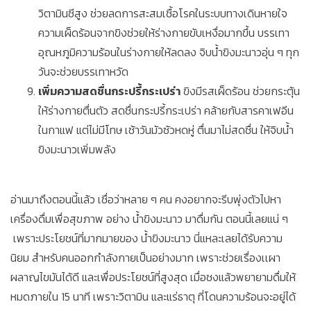
วิตามินซีสูง ช่วยลดการสะสมเชื้อโรคในระบบทางเดินหายใจ
ความเผ็ดร้อนจากขิงช่วยให้ร่างกายขับเหงื่อมากขึ้น บรรเทา
อุณหภูมิความร้อนในร่างกายให้ลดลง จิบน้ำขิงมะนาวอุ่น ๆ ทุก
วันจะช่วยบรรเทาหวัด
เพิ่มความสดชื่นกระปรี้กระเปร่า
ขิงมีรสเผ็ดร้อน ช่วยกระตุ้น
ให้ร่างกายตื่นตัว สดชื่นกระปรี้กระเปร่า คล้ายกับสารคาเฟอีน
ในกาแฟ แต่ไม่มีโทษ เช้าวันมัวซัวหดหู่ ตื่นมาไม่สดชื่น ให้จิบน้ำ
ขิงมะนาวเพิ่มพลัง
อ่านมาถึงตอนนี้แล้ว เชื่อว่าหลาย ๆ คน คงอยากจะรีบพุ่งตัวไปหา
เครื่องดื่มเพื่อสุขภาพ อย่าง น้ำขิงมะนาว มาดื่มกัน ตอนนี้เลยแน่ ๆ
เพราะประโยชน์ที่มากมายของ น้ำขิงมะนาว นี่แหละเลยได้รับความ
นิยม สำหรับคนออกกำลังกายเป็นอย่างมาก เพราะช่วยเรื่องเเผา
ผลาญไขมันได้ดี และเพื่อประโยชน์ที่สูงสุด เมื่อชงแล้วพยายามดื่มให้
หมดภายใน 15 นาที เพราะวิตามิน และแร่ธาตุ ที่โดนความร้อนจะอยู่ได้