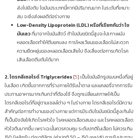
ส่งไปยังตับ ไขมันประเภทนี้หากมีปริมาณมาก ในระดับที่เหมาะ
สม จะยิ่งส่งผลดีต่อร่างกาย
Low-Density Lipoprotein (LDL) หรือที่เรียกกันว่า ไข
มันเลว
ที่มาจากไขมันสัตว์ ถ้าไขมันชนิดนี้สูงจะไปเกาะผนัง
หลอดเลือดทำให้ตีบแคบลง การไหลเวียนของเลือดไม่สะดวก
ความยืดหยุ่นของหลอดเลือดเสียไป จึงเสี่ยงต่อการเกิดโรค
เส้นเลือดตีบตันได้มาก
2. ไตรกลีเซอไรด์ Triglycerides
[
5
] เป็นไขมันอีกรูปแบบหนึ่งที่อยู่
ในเลือด เกิดขึ้นจากการที่ร่างกายได้รับน้ำตาล และแคลอรี่จากการรับ
ประทานอาหารมากเกินกว่าที่ต้องใช้ จึงถูกเปลี่ยนสภาพให้เป็น
ไตรกลีเซอไรด์ที่อยู่ตามเซลล์ต่าง ๆ ในร่างกาย ไตรกลีเซอไรด์มีความ
สำคัญต่อการทำงานของร่างกาย แต่การมีระดับไขมันชนิดนี้สูงเกินไป
ก็เป็นปัจจัยให้เกิดโรคหัวใจ โรคหลอดเลือดสมอง และโรคหลอดเลือด
หัวใจตีบมากขึ้น เพราะฉะนั้นควรควบคุม ระดับปกติในเลือด ไม่ควรเกิน
150 มิลลิกรัม ต่อเดซิลิตร (ค่าปกติ 50 – 150 mg/dl) การรับประทาน