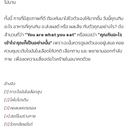
ไม่นาน
ทั้งนี้ การที่มีสุขภาพที่ดี ต้องหันมาใส่ใจตัวเองให้มากขึ้น วันนี้คุณกิน
อะไร อาหารที่คุณกิน จะส่งผลดี หรือ ผลเสีย กับตัวคุณอย่างไร? ดัง
สำนวนที่ว่า
“You are what you eat”
หรือแปลว่า
“คุณกินอะไร
เข้าไป คุณก็เป็นอย่างนั้น”
เพราะฉะนั้นควรดูแลตัวเองอยู่เสมอ คอย
ควบคุมระดับไขมันในเลือดให้ปกติ เลือกทาน และ พยายามออกกำลัง
กาย เพื่อลดความเสี่ยงต่อโรคร้ายในอนาคตด้วย
อ้างอิง
[
1
] ภาวะไขมันในเลือดสูง
[
2
] ไลโปโปรตีน
[
3
] คอลเลสเตอรอล
[
4
] ฮอร์โมนร่างกาย
[
5
] ไตรกลีเซอไรด์