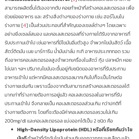
สามารถผลิตขึ้นได้เองจากตับ คอยทำหน้าที่สร้างคอเลสเตอรอล เพื่อ
ช่วยย่อยอาหาร และ สร้างสิ่งต่างๆของร่างกาย เช่น ฮอร์โมนใน
ร่างกาย [
4
] เป็นส่วนประกอบที่สำคัญของเซลล์ต่างๆ โดยเฉพาะ
อย่างยิ่งเซลล์สมอง และคอเลสเตอรอลที่ร่างกายได้รับจากอาหารที่
รับประทานเข้าไป เช่นอาหารที่มีไขมันอิ่มตัวสูง จำพวกไขมันสัตว์ เนื้อ
สัตว์ติดมัน เนย มาร์การีน น้ำมันปาล์ม กะทิ อาหารประเภททอด รวม
ถึงอาหารคอเลสเตอรอลสูงจำพวกเครื่องในสัตว์ กุ้ง ปลาหมึก หอย
ไข่ปลา ฯลฯ ปริมาณไขมันจะขึ้นอยู่กับชนิดของอาหารที่รับประทาน
อาหารเข้าไป แต่หากมีคอเลสเตอรอลมากเกินไปก็จะเป็นโทษต่อ
ร่างกายเช่นกัน เพราะเนื่องจากตับสามารถสร้างคอเลสเตอรอลได้
มากเท่าที่ร่างกายต้องการอยู่แล้ว คอเลสเตอรอลในอาหารที่รับ
ประทานเข้าไป จึงกลายเป็น คอเลสเตอรอลส่วนเกิน กว่าปกติที่
ร่างกายต้องการ โดยที่จะต้องมีค่าคอเลสเตอรอลรวมไม่เกิน
200mg/dl และคอเลสเตอรอล แบ่งออกได้เป็น 2 ชนิด คือ
High-Density Lipoprotein (HDL) หรือที่เรียกกันว่า ไข
มันดี
ทำหน้าที่ดักจับไขมันส่วนเกินออกจากกระแสเลือด แล้ว