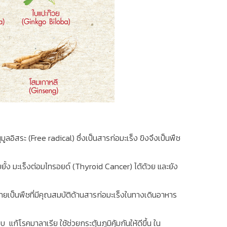
ูลอิสระ (Free radical) ซึ่งเป็นสารก่อมะเร็ง ขิงจึงเป็นพืช
้ง มะเร็งต่อมไทรอยด์ (Thyroid Cancer) ได้ด้วย และยัง
กไทยเป็นพืชที่มีคุณสมบัติด้านสารก่อมะเร็งในทางเดินอาหาร
โรคมาลาเรีย ใช้ช่วยกระตุ้นภูมิคุ้มกันให้ดีขึ้น ใน