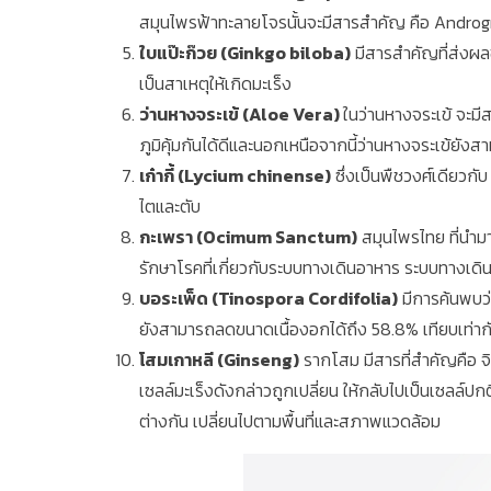
สมุนไพรฟ้าทะลายโจรนั้นจะมีสารสำคัญ คือ Andrograp
ใบแป๊ะก๊วย (Ginkgo biloba)
มีสารสำคัญที่ส่งผลช่
เป็นสาเหตุให้เกิดมะเร็ง
ว่านหางจระเข้ (Aloe Vera)
ในว่านหางจระเข้ จะม
ภูมิคุ้มกันได้ดีและนอกเหนือจากนี้ว่านหางจระเข้ยัง
เก๋ากี้ (Lycium chinense)
ซึ่งเป็นพืชวงศ์เดียวกั
ไตและตับ
กะเพรา (Ocimum Sanctum)
สมุนไพรไทย ที่นำม
รักษาโรคที่เกี่ยวกับระบบทางเดินอาหาร ระบบทางเดิน
บอระเพ็ด (Tinospora Cordifolia)
มีการค้นพบว่
ยังสามารถลดขนาดเนื้องอกได้ถึง 58.8% เทียบเท่
โสมเกาหลี (Ginseng)
รากโสม มีสารที่สำคัญคือ 
เซลล์มะเร็งดังกล่าวถูกเปลี่ยน ให้กลับไปเป็นเซลล์ปกติ
ต่างกัน เปลี่ยนไปตามพื้นที่และสภาพแวดล้อม