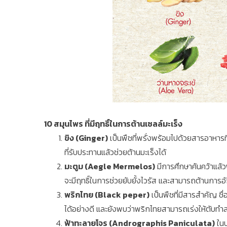
10 สมุนไพร ที่มีฤทธิ์ในการต้านเซลล์มะเร็ง
ขิง (Ginger)
เป็นพืชที่พรั่งพร้อมไปด้วยสารอาหารที่
ที่รับประทานแล้วช่วยต้านมะเร็งได้
มะตูม (Aegle Mermelos)
มีการศึกษาค้นคว้าแล้
จะมีฤทธิ์ในการช่วยยับยั้งไวรัส และสามารถต้านการอั
พริกไทย (Black peper)
เป็นพืชที่มีสารสำคัญ ชื
ได้อย่างดี และยังพบว่าพริกไทยสามารถเร่งให้ตับทำ
ฟ้าทะลายโจร (Andrographis Paniculata)
ในป