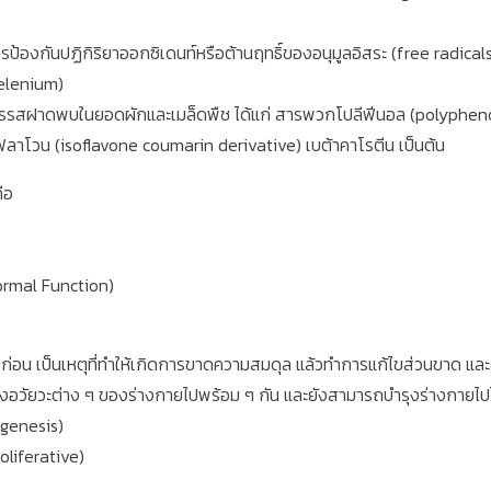
้องกันปฏิกิริยาออกซิเดนท์หรือต้านฤทธิ์ของอนุมูลอิสระ (free radicals) ท
(Selenium)
็นสารรสฝาดพบในยอดผักและเมล็ดพืช ได้แก่ สารพวกโปลีฟีนอล (polypheno
ฟลาโวน (isoflavone coumarin derivative) เบต้าคาโรตีน เป็นต้น
คือ
ormal Function)
่อน เป็นเหตุที่ทำให้เกิดการขาดความสมดุล แล้วทำการแก้ไขส่วนขาด และล
องอวัยวะต่าง ๆ ของร่างกายไปพร้อม ๆ กัน และยังสามารถบำรุงร่างกายไปไ
ogenesis)
oliferative)