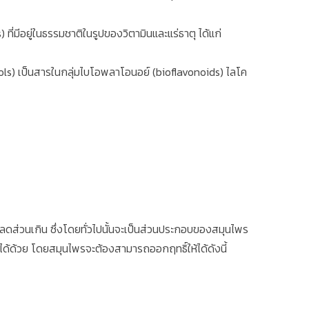
ี่มีอยู่ในธรรมชาติในรูปของวิตามินและแร่ธาตุ ได้แก่
ls) เป็นสารในกลุ่มไบโอพลาโอนอย์ (bioflavonoids) ไลโค
ดส่วนเกิน ซึ่งโดยทั่วไปนั้นจะเป็นส่วนประกอบของสมุนไพร
ด้ด้วย โดยสมุนไพรจะต้องสามารถออกฤทธิ์ให้ได้ดังนี้