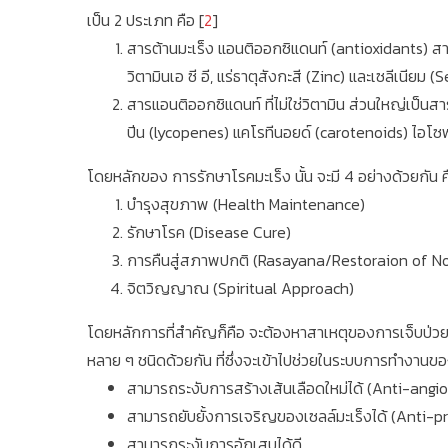
เป็น 2 ประเภท คือ [
2
]
สารต้านมะเร็ง แอนติออกซิแดนท์ (antioxidants) สารป
วิตามินเอ ซี อี, แร่ธาตุสังกะสี (Zinc) และเซลีเนียม 
สารแอนติออกซิแดนท์ ที่ไม่ใช่วิตามิน ส่วนใหญ่เป
ปีน (lycopenes) แคโรทีนอยด์ (carotenoids) ไอโซ
โดยหลักของ การรักษาโรคมะเร็ง นั้น จะมี 4 อย่างด้วยกัน 
บำรุงสุขภาพ (Health Maintenance)
รักษาโรค (Disease Cure)
การคืนสู่สภาพปกติ (Rasayana/Restoraion of N
จิตวิญญาณ (Spiritual Approach)
โดยหลักการที่สำคัญก็คือ จะต้องหาสาเหตุของการเจ็บป่วยก
หลาย ๆ ชนิดด้วยกัน ที่ซึ่งจะเข้าไปช่วยในระบบการทำงานข
สามารถระงับการสร้างเส้นเลือดใหม่ได้ (Anti-angi
สามารถยับยั้งการเจริญของเซลล์มะเร็งได้ (Anti-pr
สามารถระงับการอักเสบได้ดี