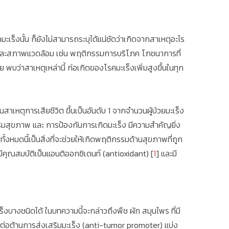
เร็งนั้น ก็ยังไม่สามารถระบุได้แน่ชัดว่าเกิดจากสาเหตุอะไร
วิต และสภาพแวดล้อม เช่น พฤติกรรมการบริโภค โภชนาการที่
บว่าสาเหตุเหล่านี้ ก่อเกิดของโรคมะเร็งเพิ่มสูงขึ้นในทุก
นสาเหตุการเสียชีวิต ขึ้นเป็นอันดับ 1 จากจำนวนผู้ป่วยมะเร็ง
่งเสริมสุขภาพ และ การป้องกันการเกิดมะเร็ง มีความสำคัญยิ่ง
งหมดนี้เป็นสิ่งที่จะช่วยให้เกิดพฤติกรรมด้านสุขภาพที่ถูก
คุณสมบัติเป็นแอนติออกซิเดนท์ (antioxidant) [
1
] และมี
็งบางชนิดได้ ในบทความนี้จะกล่าวถึงพืช ผัก สมุนไพร ที่มี
ารต่อต้านการส่งเสริมมะเร็ง (anti-tumor promoter) แบ่ง