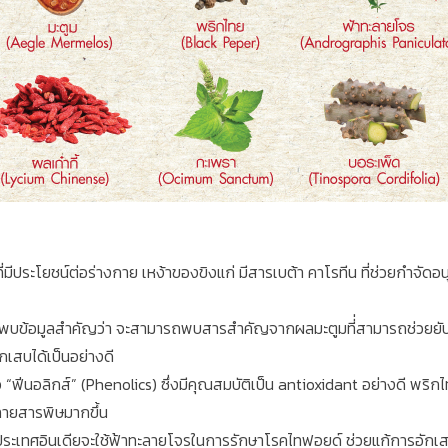
มีประโยชน์ต่อร่างกาย เหง้าของขิงแก่ มีสารเบต้า คาโรทีน ที่ช่วยกำจัดอนุม
วพบข้อมูลสำคัญว่า จะสามารถพบสารสำคัญจากผลมะตูมที่่สามารถช่วยยับยั
กเสบได้เป็นอย่างดี
่อ “ฟีนอลิกส์” (Phenolics) ซึ่งมีคุณสมบัติเป็น antioxidant อย่างดี พริ
ลายสารพิษมากขึ้น
ระเทศอินเดียจะใช้ฟ้าทะลายโจรในการรักษาโรคไทฟอยด์ ช่วยแก้การอักเสบ แก้