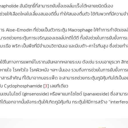
holide อันมีฤทธิ์ที่สามารถยับยั้งเซลล์มะเร็งได้หลายชนิดนี่เอง
วยให้เลือดไหลไปเลี้ยงสมองดีขึ้น ทำให้สมองตื่นตัว ใช้กับพวกที่มีความจำเส
ีสาร Aloe-Emodin ที่ช่วยเป็นตัวกระตุ้น Macrophage ให้ทำการกำจัดเซลล
สามารถช่วยกระตุ้นการเจริญของเซลล์ปกติได้ดี ทั้งยังช่วยในการยับยั้งกา
บ มะเขือ พริก เป็นพืชที่มีจำนวนวิตามินเอ และมีเบต้า-คาโรทีนสูง ซึ่งช่ว
าใช้ในทางการแพทย์โบราณอันหลากหลายระบบ ดังเช่น ระบบอายุรเวท สิทธา 
หายใจ โรคหัวใจ โรคผิวหนัง ฯลฯ นั่นเอง รวมถึงการช่วยในการยับยั้งการเจ
าสารสำคัญ ที่ได้มาจากบอระเพ็ด จะสามารถช่วยกระตุ้นภูมิคุ้มกันได้เป็นอ
ากับ Cyclophosphamide [
3
] เลยทีเดียว
จินเซนโนโซด์ (ginsenoside) หรือพาแนกโซไซด์ (panaxoside) ซึ่งสามา
ได้นอกจากนั้นยังกระตุ้นให้เกิดภูมิคุ้มกัน กระตุ้นให้มีการสร้าง “interferon