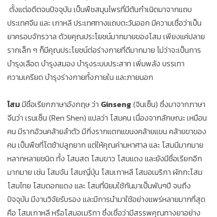
ตั้งแต่อดีตจนปัจจุบัน เป็นพืชสมุนไพรที่มีต้นกำเนิดมาจากแถบ
ประเทศจีน และ เกาหลี ประเทศทางแถบตะวันออก มีความเชื่อว่าเป็น
ยาครอบจักรวาล ด้วยคุณประโยชน์มากมายของโสม เพียงแค่ปลาย
รากเล็ก ๆ ก็มีคุณประโยชน์ต่อร่างกายที่ดีมากมาย ไม่ว่าจะเป็นการ
บำรุงเลือด บำรุงสมอง บำรุงระบบประสาท เพิ่มพลัง บรรเทา
ความเครียด บำรุงร่างกายทั้งภายใน และภายนอก
โสม
มีชื่อเรียกภาษาอังกฤษ ว่า
Ginseng
(จินเซ็น) ซึ่งมาจากภาษา
จีนว่า เรนเซ็น (Ren Shen) แปลว่า โสมคน เนื่องจากลักษณะ เหมือน
คน มีรากอ้วนคล้ายลำตัว มีกิ่งรากแตกแขนงคล้ายแขน คล้ายขาของ
คน เป็นพืชที่โตช้าปลูกยาก แต่ให้คุณค่ามหาศาล และ โสมมีมากมาย
หลากหลายชนิด ทั้ง โสมสด โสมขาว โสมแดง และยังมีชื่อเรียกอีก
มากมาย เช่น โสมจัน โสมญี่ปุ่น โสมเกาหลี โสมอเมริกา ผักกะโสม
โสมไทย โสมดอกแดง และ โสมที่นิยมใช้กันมาเป็นพันๆปี จนถึง
ปัจจุบัน มีงานวิจัยรับรอง และมีการนำมาใช้อย่างแพร่หลายมากที่สุด
คือ โสมเกาหลี หรือโสมอเมริกา ซึ่งเชื่อว่ามีสรรพคุณทางยาอย่าง