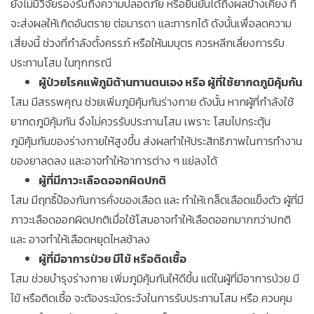
ยังไม่มีวิจัยรองรับถึงความปลอดภัย หรือยืนยันได้ถึงผลข้างเคียง ที่
จะส่งผลให้เกิดอันตราย ต่อมารดา และทารกได้ ดังนั้นเพื่อลดความ
เสี่ยงนี้ ช่วงที่กำลังตั้งครรภ์ หรือให้นมบุตร ควรหลีกเลี่ยงการรับ
ประทานโสม ในทุกกรณี
ผู้ป่วยโรคแพ้ภูมิต้านทานตนเอง หรือ ผู้ที่ใช้ยากดภูมิคุ้มกัน
โสม มีสรรพคุณ ช่วยเพิ่มภูมิคุ้มกันร่างกาย ดังนั้น หากผู้ที่กำลังใช้
ยากดภูมิคุ้มกัน จึงไม่ควรรับประทานโสม เพราะ โสมไปกระตุ้น
ภูมิคุ้มกันของร่างกายให้สูงขึ้น ส่งผลทำให้ประสิทธิภาพในการทำงาน
ของยาลดลง และอาจทำให้อาการต่าง ๆ แย่ลงได้
ผู้ที่มีภาวะเลือดออกผิดปกติ
โสม มีฤทธิ์ป้องกันการคั่งของเลือด และ ทำให้เกล็ดเลือดแข็งตัว ผู้ที่มี
ภาวะเลือดออกผิดปกติเมื่อใช้โสมอาจทำให้เลือดออกมากกว่าปกติ
และ อาจทำให้เลือดหยุดไหลช้าลง
ผู้ที่มีอาการป่วย มีไข้ หรือติดเชื้อ
โสม ช่วยบำรุงร่างกาย เพิ่มภูมิคุ้มกันให้ดีขึ้น แต่ในผู้ที่มีอาการป่วย มี
ไข้ หรือติดเชื้อ จะต้องระมัดระวังในการรับประทานโสม หรือ ควบคุม