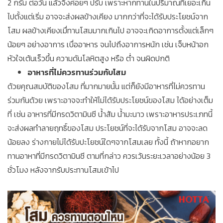
2 กรัม ต่อวัน แล้วจึงค่อยๆ ปรับ เพราะหากทานในปริมาณที่เยอะเกิน
ไปตั้งแต่เริ่ม อาจจะส่งผลข้างเคียง มากกว่าที่จะได้รับประโยชน์จาก
โสม ผลข้างเคียงเมื่ทานโสมมากเกินไป อาจจะเกิดอาการตั้งแต่เล็กๆ
น้อยๆ อย่างอาการ เบื่ออาหาร จนไปถึงอาการหนัก เช่น เจ็บหน้าอก
หัวใจเต้นเร็วขึ้น ความดันโลหิตสูง หรือ ต่ำ จนผิดปกติ
อาหารที่ไม่ควรทานร่วมกับโสม
ด้วยคุณสมบัติของโสม ที่มากมายนั้น แต่ก็ยังมีอาหารที่ไม่ควรทาน
ร่วมกันด้วย เพราะอาจจะทำให้ไม่ได้รับประโยชน์ของโสม ได้อย่างเต็ม
ที่ เช่น อาหารที่มีกรดวิตามินซี น้ำส้ม น้ำมะนาว เพราะอาหารประเภทนี้
จะส่งผลทำลายฤทธิ์ของโสม ประโยชน์ที่จะได้รับจากโสม อาจจะลด
น้อยลง ร่างกายไม่ได้รับปะโยชน์ใดๆจากโสมเลย ทั้งนี้ ถ้าหากอยาก
ทานอาหาที่มีกรดวิตามินซี ตามที่กล่าว ควรเว้นระยะเวลาอย่างน้อย 3
ชั่วโมง หลังจากรับประทานโสมเข้าไป