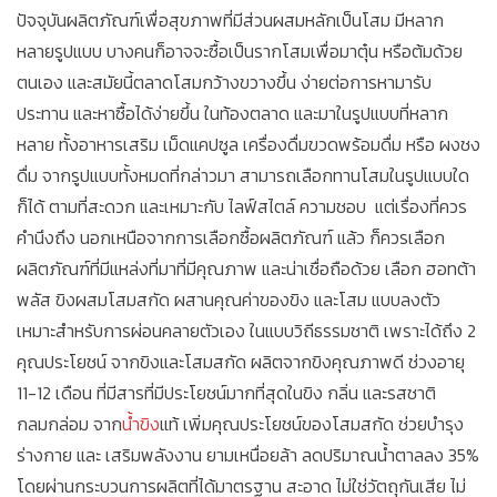
ปัจจุบันผลิตภัณฑ์เพื่อสุขภาพที่มีส่วนผสมหลักเป็นโสม มีหลาก
หลายรูปแบบ บางคนก็อาจจะซื้อเป็นรากโสมเพื่อมาตุ๋น หรือต้มด้วย
ตนเอง และสมัยนี้ตลาดโสมกว้างขวางขึ้น ง่ายต่อการหามารับ
ประทาน และหาซื้อได้ง่ายขึ้น ในท้องตลาด และมาในรูปแบบที่หลาก
หลาย ทั้งอาหารเสริม เม็ดแคปซูล เครื่องดื่มขวดพร้อมดื่ม หรือ ผงชง
ดื่ม จากรูปแบบทั้งหมดที่กล่าวมา สามารถเลือกทานโสมในรูปแบบใด
ก็ได้ ตามที่สะดวก และเหมาะกับ ไลฟ์สไตล์ ความชอบ แต่เรื่องที่ควร
คำนึงถึง นอกเหนือจากการเลือกซื้อผลิตภัณฑ์ แล้ว ก็ควรเลือก
ผลิตภัณฑ์ที่มีแหล่งที่มาที่มีคุณภาพ และน่าเชื่อถือด้วย เลือก ฮอทต้า
พลัส ขิงผสมโสมสกัด ผสานคุณค่าของขิง และโสม แบบลงตัว
เหมาะสำหรับการผ่อนคลายตัวเอง ในแบบวิถีธรรมชาติ เพราะได้ถึง 2
คุณประโยชน์ จากขิงและโสมสกัด ผลิตจากขิงคุณภาพดี ช่วงอายุ
11-12 เดือน ที่มีสารที่มีประโยชน์มากที่สุดในขิง กลิ่น และรสชาติ
กลมกล่อม จาก
น้ำขิง
แท้ เพิ่มคุณประโยชน์ของโสมสกัด ช่วยบำรุง
ร่างกาย และ เสริมพลังงาน ยามเหนื่อยล้า ลดปริมาณน้ำตาลลง 35%
โดยผ่านกระบวนการผลิตที่ได้มาตรฐาน สะอาด ไม่ใช่วัตถุกันเสีย ไม่