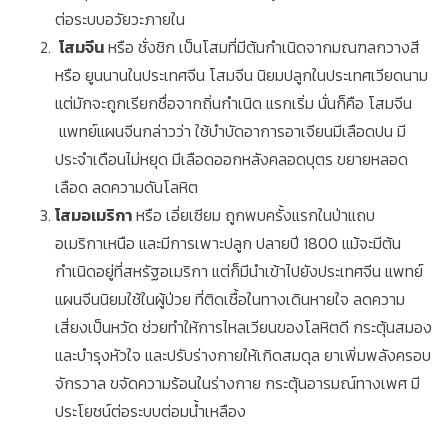
ต่อระบบอวัยวะภายใน
โสมจีน
หรือ ชั่งชิก เป็นโสมที่มีต้นกำเนิดจากมณฑลกวางสี
หรือ ยูนนานในประเทศจีน โสมจีน นิยมปลูกในประเทศเวียดนาม
แต่มักจะถูกเรียกชื่อจากถิ่นกำเนิด แรกเริ่ม นั่นก็คือ โสมจีน
แพทย์แผนจีนกล่าวว่า ใช้บำบัดอาการอาเจียนมีเลือดปน มี
ประจำเดือนไม่หยุด มีเลือดออกหลังคลอดบุตร ขยายหลอด
เลือด ลดความดันโลหิต
โสมอเมริกา
หรือ เอี่ยเซียม ถูกพบครั้งแรกในป่าแถบ
อเมริกาเหนือ และมีการเพาะปลูก ปลายปี 1800 แม้จะมีต้น
กำเนิดอยู่ที่สหรัฐอเมริกา แต่ก็มีนำเข้าไปยังประเทศจีน แพทย์
แผนจีนนิยมใช้ในผู้ป่วย ที่ติดเชื้อในทางเดินหายใจ ลดความ
เสี่ยงเป็นหวัด ช่วยทำให้การไหลเวียนของโลหิตดี กระตุ้นสมอง
และบำรุงหัวใจ และปรับร่างกายให้เกิดสมดุล ยาเพิ่มพลังครอบ
จักรวาล ขจัดความร้อนในร่างกาย กระตุ้นอารมณ์ทางเพศ มี
ประโยชน์ต่อระบบต่อมน้ำเหลือง