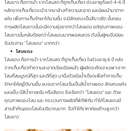
โสมขาว คือการนำ รากโสมสด ที่ถูกเก็บเกี่ยว ช่วงอายุตั้งแต่ 4-6 ปี
หลักจากเก็บเกี่ยวจะนำรากมาล้างทำความสะอาด และนิยมนำมาตาก
แห้ง เพื่อการเก็บรักษาได้นานขึ้น จะมีลักษณะเป็นสีขาวซีด ขั้นตอน
การผลิตโสมขาวนั้นจะมีความยุ่งยากกว่าโสมแดง แต่คุณภาพของ
โสมขาวนั้นกลับด้อยกว่าโสมแดงมากพอสมควร ดังนั้นผู้คนจึงนิยม
รับประทาน “โสมแดง” มากกว่า
โสมแดง
โสมแดง คือการนำ รากโสมสด ที่ถูกเก็บเกี่ยว ในช่วงอายุ 6 ปี หลัง
จากเก็บเกี่ยวทำความสะอาดเรียบร้อยแล้ว ผู้ผลิตจะคัดเอาเฉพาะราก
โสมที่สมบูรณ์ที่สุด และดีที่สุด มานึ่งด้วยไอน้ำเดือดเพื่อทำการเก็บ
รักษาให้อยู่ได้นานขึ้น อบจนรากโสมเริ่มเป็นสีน้ำตาลแดง ลักษณะแห้ง
และแข็ง มีสีน้ำตาลเข้ม หรือสีแดง จึงเรียกว่า “โสมแดง” และ ด้วย
คุณภาพของโสม และ กระบวนการผลิตที่พิถีพิถัน ทำให้โสมแดงมี
สารสำคัญของโสมในปริมาณมาก จึงทำให้ราคาค่อนข้างสูงกว่า
โสมขาว