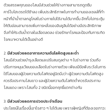
ด้วยสรรพคุณของโสมมีส่วนช่วยให้ร่างกายสามารถดูดซึม
คาร์โบไฮเดรตได้ช้าลง เพิ่มประสิทธิภาพในการทำงานของเซลล์ที่ทำ
หน้าที่นำน้ำตาลกลูโคสในร่างกายไปใช้งานได้มากขึ้น อีกทั้งไปกระตุ้น
ให้ตับอ่อนสามารถเพิ่มการหลั่งของอินซูลินได้อย่างมีประสิทธิภาพ
จึงทำให้ระดับน้ำตาลในเลือดลดลง ช่วยรักษาโรคและป้องกันการเกิด
โรคเบาหวานได้เป็นอย่างดี
2.
มีส่วนช่วยลดอาการความดันโลหิตสูงและต่ำ
โสมมีส่วนช่วยบำรุงเลือดและปรับสมดุลต่าง ๆ ในร่างกาย ร่วมถึง
ปรับการหมุนเวียนของเลือดในร่างกายด้วย เพียงมีข้อพึงระวังในการ
ใช้โสมของผู้ป่วยความดันโลหิตอยู่นิดนึงว่า ผู้ป่วยความดันโลหิตสูง
ควรรับประทานโสมขาว และผู้ป่วยความดันโลหิตต่ำควรรับประทาน
โสมแดง เพราะโสมทั้ง 2 ชนิดนี้ออกฤทธิ์แตกต่างกัน
3.
มีส่วนช่วยลดการปวดประจำเดือน
ประโยชน์ในเรื่องนี้เอาใจสาว ๆ ไปได้เลย เพราะผู้หญิงที่ต้องเจอภาวะ