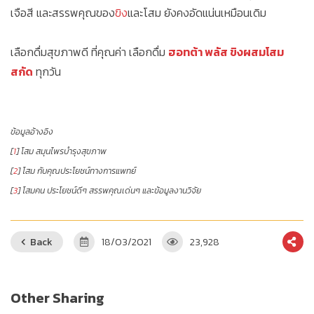
เจือสี และสรรพคุณของ
ขิง
และโสม ยังคงอัดแน่นเหมือนเดิม
เลือกดื่มสุขภาพดี ที่คุณค่า เลือกดื่ม
ฮอทต้า พลัส ขิงผสมโสม
สกัด
ทุกวัน
ข้อมูลอ้างอิง
[
1
] โสม สมุนไพรบำรุงสุขภาพ
[
2
] โสม กับคุณประโยชน์ทางการแพทย์
[
3
] โสมคน ประโยชน์ดีๆ สรรพคุณเด่นๆ และข้อมูลงานวิจัย
Back
18/03/2021
23,928
Other Sharing