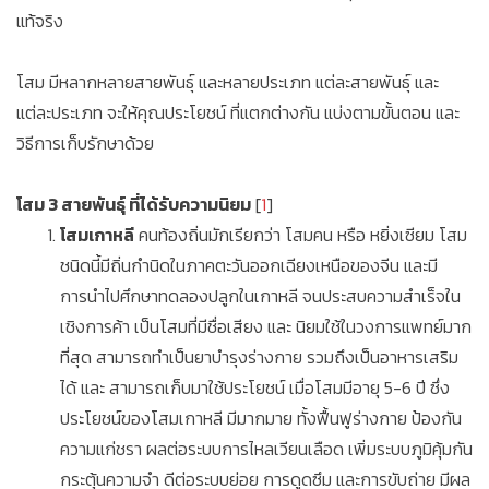
แท้จริง
โสม มีหลากหลายสายพันธุ์ และหลายประเภท แต่ละสายพันธุ์ และ
แต่ละประเภท จะให้คุณประโยชน์ ที่แตกต่างกัน แบ่งตามขั้นตอน และ
วิธีการเก็บรักษาด้วย
โสม 3 สายพันธุ์ ที่ได้รับความนิยม
[
1
]
โสมเกาหลี
คนท้องถิ่นมักเรียกว่า โสมคน หรือ หยิ่งเซียม โสม
ชนิดนี้มีถิ่นกำนิดในภาคตะวันออกเฉียงเหนือของจีน และมี
การนำไปศึกษาทดลองปลูกในเกาหลี จนประสบความสำเร็จใน
เชิงการค้า เป็นโสมที่มีชื่อเสียง และ นิยมใช้ในวงการแพทย์มาก
ที่สุด สามารถทำเป็นยาบำรุงร่างกาย รวมถึงเป็นอาหารเสริม
ได้ และ สามารถเก็บมาใช้ประโยชน์ เมื่อโสมมีอายุ 5-6 ปี ซึ่ง
ประโยชน์ของโสมเกาหลี มีมากมาย ทั้งฟื้นฟูร่างกาย ป้องกัน
ความแก่ชรา ผลต่อระบบการไหลเวียนเลือด เพิ่มระบบภูมิคุ้มกัน
กระตุ้นความจำ ดีต่อระบบย่อย การดูดซึม และการขับถ่าย มีผล