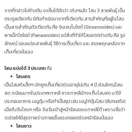
จากที่กล่าวไปข้างต้น จะเห็นได้ชัดว่า จริงๆแล้ว โสม 3 สายพันธุ์ เป็น
ตระกูลเดียวกัน มีต้นกำเนิดมาจากที่เดียวกัน สารสำคัญที่อยู่ในโสม
เป็นสารสำคัญตัวเดียวกัน คือ จินเซนโนไซต์ (Ginsenosides) และ
พาแน็กโซไซด์ (Panaxosides) แต่สิ่งที่ทำให้โสมแตกต่างกัน คือ รูป
ลักษณ์ ของแต่ละสายพันธุ์ วิธีการเก็บเกี่ยว และ สรรพคุณหลังจาก
เก็บเกี่ยวนั่นเอง
โสม แบ่งได้ 3 ประเภท
คือ
โสมสด
เป็นโสมหัวเล็กๆ มักถูกเก็บเกี่ยวช่วงอายุไม่เกิน 4 ปี ส่วนใหญ่โสม
สด จะนิยมมากในประเทศเกาหลี ชาวเกาหลีมักจะเก็บโสมสด มาใช้
ประกอบอาหาร เมนูตุ๋น หรือทำเป็นซุป เช่น เมนูไก่ตุ๋นโสม (ซัมกเยทัง)
เมื่อถึงวันโชบก หรือ วันเริ่มเข้าสู่หน้าร้อนของเกาหลีใต้ เพราะเชื่อว่า
จะช่วยให้มีสุขภาพร่างกายแข็งแรงตลอดช่วงหน้าร้อนนั่นเอง
โสมขาว