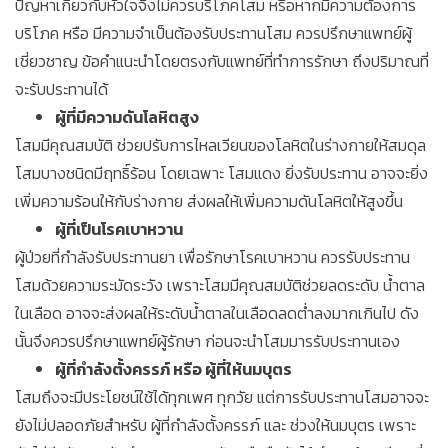
ปัญหาเกี่ยวกับหัวใจจึงไม่ควรบริโภคโสม หรือหากมีความต้องการ
บริโภค หรือ มีความจำเป็นต้องรับประทานโสม ควรปรึกษาแพทย์ผู้
เชี่ยวชาญ ข้อคำแนะนำโดยตรงกับแพทย์ที่ทำการรักษา ถึงปริมาณที่
จะรับประทานได้
ผู้ที่มีความดันโลหิตสูง
โสมมีคุณสมบัติ ช่วยปรับการไหลเวียนของโลหิตในร่างกายให้สมดุล
โสมบางชนิดมีฤทธิ์ร้อน โดยเฉพาะ โสมแดง ยิ่งรับประทาน อาจจะยิ่ง
เพิ่มความร้อนให้กับร่างกาย ส่งผลให้เพิ่มความดันโลหิตให้สูงขึ้น
ผู้ที่เป็นโรคเบาหวาน
ผู้ป่วยที่กำลังรับประทานยา เพื่อรักษาโรคเบาหวาน ควรรับประทาน
โสมด้วยความระมัดระวัง เพราะโสมมีคุณสมบัติช่วยลดระดับ น้ำตาล
ในเลือด อาจจะส่งผลให้ระดับน้ำตาลในเลือดลดต่ำลงมากเกินไป ดัง
นั้นจึงควรปรึกษาแพทย์ผู้รักษา ก่อนจะนำโสมมารรับประทานเอง
ผู้ที่กำลังตั้งครรภ์ หรือ ผู้ที่ให้นมบุตร
โสมถึงจะมีประโยชน์ใช้ได้ทุกเพศ ทุกวัย แต่การรับประทานโสมอาจจะ
ยังไม่ปลอดภัยสำหรับ ผู้ที่กำลังตั้งครรภ์ และ ช่วงให้นมบุตร เพราะ