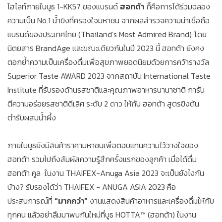
ไฮไลท์ภายในบูธ 1-KK57 ของแบรนด์
ฮอทต้า
ก็คือการได้ร่วมฉลอง
ความเป็น No.1 น้ำขิงที่ครองใจมหาชน จากผลสำรวจความน่าเชื่อถือ
แบรนด์ของประเทศไทย (Thailand’s Most Admired Brand) โดย
นิตยสาร BrandAge และขณะเดียวกันในปี 2023 นี้ ฮอทต้า ยังคง
ตอกย้ำความเป็นเครื่องดื่มเพื่อสุขภาพยอดนิยมด้วยการคว้ารางวัล
Superior Taste AWARD 2023 จากสถาบัน International Taste
Institute ที่รับรองด้านรสชาติและคุณภาพอาหารนานาชาติ การัน
ตีความอร่อยรสชาติดีเลิศ ระดับ 2 ดาว ให้กับ ฮอทต้า สูตรขิงต้น
ตำรับผสมน้ำผึ้ง
ภายในบูธยังมีสินค้าราคามหาชนเพื่อตอบแทนความไว้วางใจของ
ฮอทต้า รวมไปถึงสัมผัสความรู้สึกครั้งแรกของลูกค้า เมื่อได้ดื่ม
ฮอทต้า คูล ในงาน THAIFEX-Anuga Asia 2023 จะเป็นยังไงกัน
บ้าง? รับรองได้ว่า THAIFEX - ANUGA ASIA 2023 คือ
ประสบการณ์ที่
“มากกว่า”
งานแสดงสินค้าอาหารและเครื่องดื่มให้กับ
ทุกคน แล้วอย่าลืมมาพบกันใหม่ที่บูธ HOTTA™ (ฮอทต้า) ในงาน