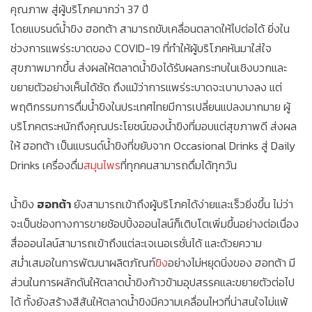
คุณภาพ สู่ผู้บริโภคมากว่า 37 ปี
โดยแบรนด์น้ำขิง ฮอทต้า สามารถขับเคลื่อนตลาดให้ไปต่อได้ ยิ่งใน
ช่วงการแพร่ระบาดของ COVID-19 ที่ทำให้ผู้บริโภคหันมาใส่ใจ
สุขภาพมากขึ้น ส่งผลให้ตลาดน้ำขิงได้รับผลกระทบในเชิงบวกและ
ขยายตัวอย่างเห็นได้ชัด ถึงแม้ว่าการแพร่ระบาดจะเบาบางลง แต่
พฤติกรรมการดื่มน้ำขิงในประเทศไทยมีการเปลี่ยนแปลงมากมาย ผู้
บริโภคตระหนักถึงคุณประโยชน์ของน้ำขิงที่มอบแต่สุขภาพดี ส่งผล
ให้ ฮอทต้า เป็นแบรนด์น้ำขิงที่ขยับจาก Occasional Drinks สู่ Daily
Drinks เครื่องดื่ม
สมุนไพร
ที่ทุกคนสามารถดื่มได้ทุกวัน
น้ำขิง
ฮอทต้า
ยังสามารถเข้าถึงผู้บริโภคได้ง่ายและเร็วยิ่งขึ้น ไม่ว่า
จะเป็นช่องทางการขายช้อปปิ้งออนไลน์ก็เติบโตเพิ่มขึ้นอย่างต่อเนื่อง
สื่อออนไลน์สามารถเข้าถึงแต่ละเจเนอเรชั่นได้ และด้วยความ
สม่ำเสมอในการพัฒนาผลิตภัณฑ์
ขิง
อย่างไม่หยุดนิ่งของ ฮอทต้า มี
ส่วนในการผลักดันให้ตลาดน้ำขิงก้าวข้ามอุปสรรคและขยายตัวต่อไป
ได้ ทั้งยังสร้างสีสันให้ตลาดน้ำขิงมีความเคลื่อนไหวที่น่าสนใจไม่แพ้