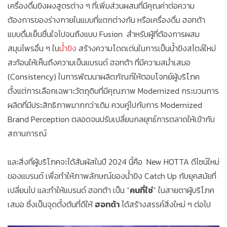
เครื่องดื่มขิงผงสูตรต่าง ๆ ที่เพิ่มส่วนผสมที่มีคุณค่าต่อความ
ต้องการของร่างกายในแบบที่แตกต่างกัน หรือเครื่องดื่ม ฮอทต้า
แบบดื่มเย็นชื่นใจไปจนถึงแบบ Fusion สำหรับผู้ที่ต้องการผสม
สมุนไพรอื่น ๆ ใน
น้ำขิง
สร้างความโดดเด่นในการเป็นน้ำขิงสไตล์ใหม่
สะท้อนให้เห็นถึงความเป็นแบรนด์ ฮอทต้า ที่มีความสม่ำเสมอ
(Consistency) ในการพัฒนาผลิตภัณฑ์ให้ตอบโจทย์ผู้บริโภค
ตั้งแต่การเลือกเฉพาะวัตถุดิบที่มีคุณภาพ Modernized กระบวนการ
ผลิตที่มีประสิทธิภาพมากกว่าเดิม ควบคู่ไปกับการ Modernized
Brand Perception ตลอดจนปรับเปลี่ยนกลยุทธ์การตลาดให้เข้ากับ
สถานการณ์
และสิ่งที่ผู้บริโภคจะได้สัมผัสในปี 2024 นี้คือ New HOTTA ดีไซน์ใหม่
ของแบรนด์ เพื่อทำให้ภาพลักษณ์ของน้ำขิง Catch Up กับยุคสมัยที่
เปลี่ยนไป และทำให้แบรนด์ ฮอทต้า เป็น “
คนที่ใช่
” ในสายตาผู้บริโภค
เสมอ ซึ่งเป็นจุดตั้งต้นที่ดีให้
ฮอทต้า
ได้สร้างสรรค์สิ่งใหม่ ๆ ต่อไป