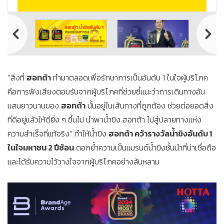
“สิ่งที่
ฮอทต้า
ทำมาตลอดเพื่อรักษาการเป็นอันดับ 1 ในใจผู้บริโภค
คือการฟังเสียงตอบรับจากผู้บริโภคที่ช่วยชี้แนะว่าการเดินทางอัน
แสนยาวนานของ
ฮอทต้า
นั้นอยู่ในเส้นทางที่ถูกต้อง ช่วยต่อยอดสิ่ง
ที่ดีอยู่แล้วให้ดียิ่ง ๆ ขึ้นไป นำพาน้ำขิง ฮอทต้า ไปสู่ปลายทางแห่ง
ความสำเร็จที่แท้จริง” ทำให้น้ำขิง
ฮอทต้า คว้ารางวัลน้ำขิงอันดับ 1
ในใจมหาชน 2 ปีซ้อน
ตอกย้ำความเป็นแบรนด์น้ำขิงชั้นนำที่น่าเชื่อถือ
และได้รับความไว้วางใจจากผู้บริโภคอย่างล้นหลาม