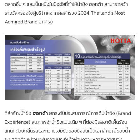
ตลาดอื่น ๆ และเป็นหนึ่งในปัจจัยที่ทำให้น้ำขิง ฮอทต้า สามารถคว้า
รางวัลครองใจผู้บริโภคจากผลสำรวจ 2024 Thailand’s Most
Admired Brand อีกครั้ง
ที่สำคัญน้ำขิง
ฮอทต้า
ยกระดับประสบการณ์การดื่มน้ำขิง (Brand
Experience) ลบภาพจำน้ำขิงแบบเดิม ๆ ที่ต้องมีรสชาติเผ็ดร้อน
แทนที่ด้วยกลิ่นรสและความเข้มข้นของขิงอันเป็นเอกลักษณ์ของน้ำ
ขิง ฮอทต้า พร้อมเพิ่มความประทับใจผ่านความหลากหลายของ