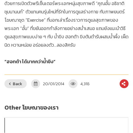
ด้วยการเปิดตัวพรีเซ็นเตอร์พระเอกหนุ่มสุขภาพดี “คุณอั้ม อธิชาติ
ชุมนานนท์” ตัวแทนคนรุ่นใหม่ที่รักในการดูแลร่างกาย กับภาพยนตร์
โฆษณาชุด “Exercise” ที่บอกเล่าเรื่องราวการดูแลสุขภาพของ
พระเอก “อั้ม” ที่ขยันออกกำลังกายอย่างสม่ำเสมอ แถมยังแนะนำวิธี
ดูแลสุขภาพแบบง่าย ๆ กับ น้ำขิง ฮอทต้า ขิงต้นตำรับผสมน้ำผึ้ง เผ็ด
นิด หวานหน่อย อร่อยลงตัว...ลองสิครับ
“ฮอทต้า ได้มากกว่าน้ำขิง”
Back
20/01/2014
4,318
Other โฆษณาของเรา