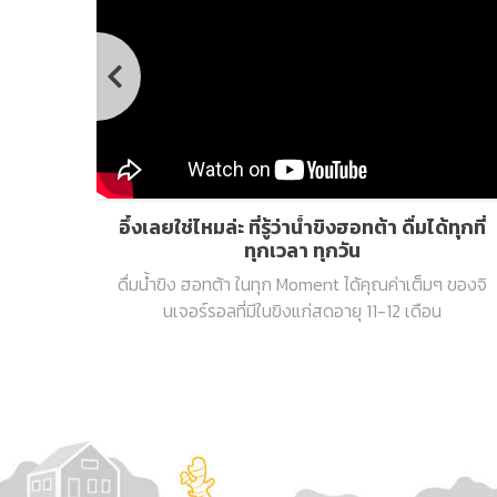
ลา
อึ้งเลยใช่ไหมล่ะ ที่รู้ว่าน้ำขิงฮอทต้า ดื่มได้ทุกที่
ทุกเวลา ทุกวัน
ดื่มน้ำขิง ฮอทต้า ในทุก Moment ได้คุณค่าเต็มๆ ของจิ
นเจอร์รอลที่มีในขิงแก่สดอายุ 11-12 เดือน