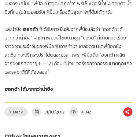
ปนอารมณ์ขัน “พี่ป๋อ ณัฐวุฒิ สกิดใจ” พรีเซ็นเตอร์น้ำขิง ฮอทต้า น้ำ
ขิงที่คนรุ่นใหม่ยอมรับให้เป็นเครื่องดื่มสุขภาพที่ดื่มได้ทุกวัน
และน้ำขิง
ฮอทต้า
ก็ได้รับการยืนยันจากพี่ป๋อแล้วว่า “ฮอทต้า ได้
มากกว่าน้ำขิง” ผ่านภาพยนต์โฆษณาชุด “ของดี” ที่ถ่ายทอดเรื่อง
ราวชีวิตประจำวันของพี่ป๋อกับการทำงานตลอดวัน แต่พี่ป๋อก็ยัง
สดชื่น กระปรี้กระเปร่าได้ตลอดเวลา เพราะพี่ป๋อดื่ม “ฮอทต้า ผลิต
จากขิงแก่สดอายุ 11 – 12 เดือน ที่มีจินเจอร์รอลจากธรรมชาติทุกแก้ว
และรสชาติดีที่ต้องลอง”
ฮอทต้า ได้มากกว่าน้ำขิง
Back
31/10/2012
4,942
Other โฆษณาของเรา