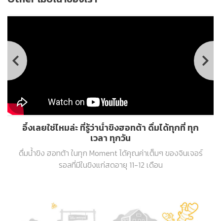
อึ้งเลยใช่ไหมล่ะ ที่รู้ว่าน้ำขิงฮอทต้า ดื่มได้ทุกที่ ทุก
เวลา ทุกวัน
ดื่มน้ำขิง ฮอทต้า ในทุก Moment ได้คุณค่าเต็มๆ ของจินเจอร์
รอลที่มีในขิงแก่สดอายุ 11-12 เดือน